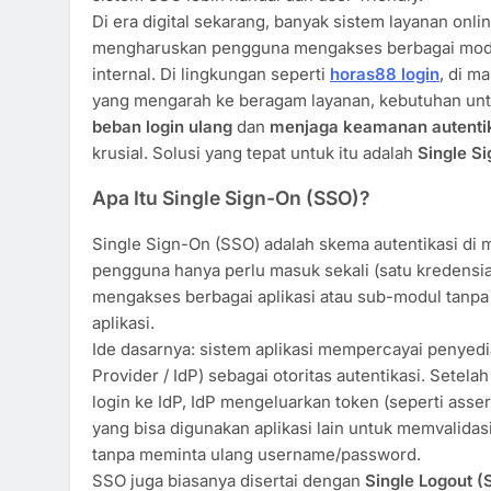
Di era digital sekarang, banyak sistem layanan onli
mengharuskan pengguna mengakses berbagai modul
internal. Di lingkungan seperti
horas88 login
, di m
yang mengarah ke beragam layanan, kebutuhan un
beban login ulang
dan
menjaga keamanan autenti
krusial. Solusi yang tepat untuk itu adalah
Single S
Apa Itu Single Sign-On (SSO)?
Single Sign-On (SSO) adalah skema autentikasi di
pengguna hanya perlu masuk sekali (satu kredensia
mengakses berbagai aplikasi atau sub-modul tanpa 
aplikasi.
Ide dasarnya: sistem aplikasi mempercayai penyedia 
Provider / IdP) sebagai otoritas autentikasi. Setel
login ke IdP, IdP mengeluarkan token (seperti ass
yang bisa digunakan aplikasi lain untuk memvalidas
tanpa meminta ulang username/password.
SSO juga biasanya disertai dengan
Single Logout (