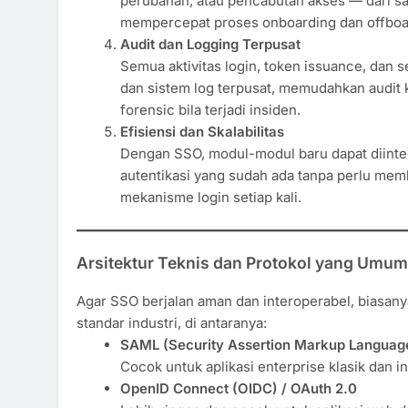
perubahan, atau pencabutan akses — dari sat
mempercepat proses onboarding dan offboa
Audit dan Logging Terpusat
Semua aktivitas login, token issuance, dan se
dan sistem log terpusat, memudahkan audit
forensic bila terjadi insiden.
Efisiensi dan Skalabilitas
Dengan SSO, modul-modul baru dapat diinte
autentikasi yang sudah ada tanpa perlu me
mekanisme login setiap kali.
Arsitektur Teknis dan Protokol yang Umu
Agar SSO berjalan aman dan interoperabel, biasany
standar industri, di antaranya:
SAML (Security Assertion Markup Languag
Cocok untuk aplikasi enterprise klasik dan i
OpenID Connect (OIDC) / OAuth 2.0