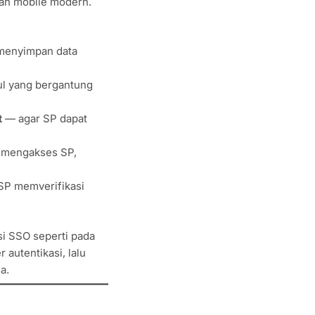
dan mobile modern.
 menyimpan data
ul yang bergantung
t
— agar SP dapat
 mengakses SP,
P memverifikasi
i SSO seperti pada
 autentikasi, lalu
a.