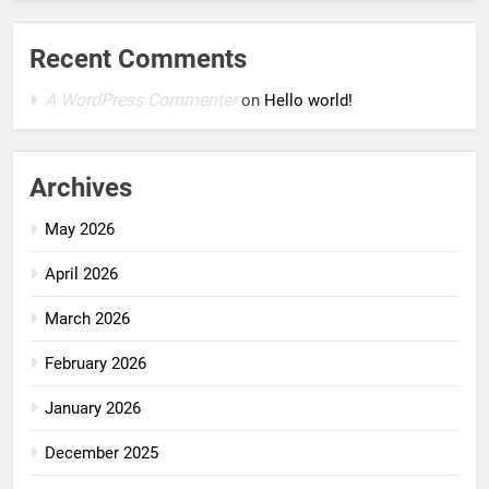
Recent Comments
A WordPress Commenter
on
Hello world!
Archives
May 2026
April 2026
March 2026
February 2026
January 2026
December 2025