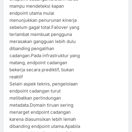
mampu mendeteksi kapan
endpoint utama mulai
menunjukkan penurunan kinerja
sebelum gagal total.Failover yang
terlambat membuat pengguna
merasakan gangguan lebih dulu
dibanding pengalihan
cadangan.Pada infrastruktur yang
matang, endpoint cadangan
bekerja secara prediktif, bukan
reaktif
Selain aspek teknis, pengelolaan
endpoint cadangan turut
melibatkan perlindungan
metadata.Domain tiruan sering
menarget endpoint cadangan
karena diasumsikan lebih lemah
dibanding endpoint utama.Apabila