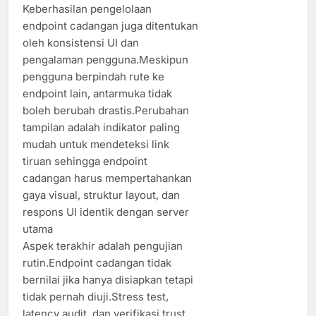
Keberhasilan pengelolaan
endpoint cadangan juga ditentukan
oleh konsistensi UI dan
pengalaman pengguna.Meskipun
pengguna berpindah rute ke
endpoint lain, antarmuka tidak
boleh berubah drastis.Perubahan
tampilan adalah indikator paling
mudah untuk mendeteksi link
tiruan sehingga endpoint
cadangan harus mempertahankan
gaya visual, struktur layout, dan
respons UI identik dengan server
utama
Aspek terakhir adalah pengujian
rutin.Endpoint cadangan tidak
bernilai jika hanya disiapkan tetapi
tidak pernah diuji.Stress test,
latency audit, dan verifikasi trust