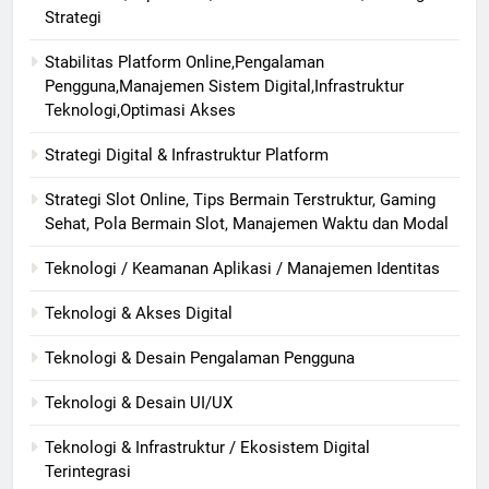
Strategi
Stabilitas Platform Online,Pengalaman
Pengguna,Manajemen Sistem Digital,Infrastruktur
Teknologi,Optimasi Akses
Strategi Digital & Infrastruktur Platform
Strategi Slot Online, Tips Bermain Terstruktur, Gaming
Sehat, Pola Bermain Slot, Manajemen Waktu dan Modal
Teknologi / Keamanan Aplikasi / Manajemen Identitas
Teknologi & Akses Digital
Teknologi & Desain Pengalaman Pengguna
Teknologi & Desain UI/UX
Teknologi & Infrastruktur / Ekosistem Digital
Terintegrasi