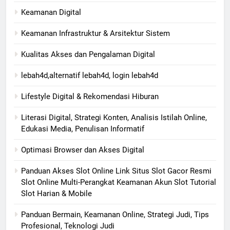
Keamanan Digital
Keamanan Infrastruktur & Arsitektur Sistem
Kualitas Akses dan Pengalaman Digital
lebah4d,alternatif lebah4d, login lebah4d
Lifestyle Digital & Rekomendasi Hiburan
Literasi Digital, Strategi Konten, Analisis Istilah Online,
Edukasi Media, Penulisan Informatif
Optimasi Browser dan Akses Digital
Panduan Akses Slot Online Link Situs Slot Gacor Resmi
Slot Online Multi-Perangkat Keamanan Akun Slot Tutorial
Slot Harian & Mobile
Panduan Bermain, Keamanan Online, Strategi Judi, Tips
Profesional, Teknologi Judi