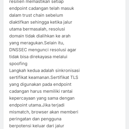
resilien memastikan setiap
endpoint cadangan telah masuk
dalam trust chain sebelum
diaktifkan sehingga ketika jalur
utama bermasalah, resolusi
domain tidak dialihkan ke arah
yang meragukan.Selain itu,
DNSSEC mengunci resolusi agar
tidak bisa direkayasa melalui
spoofing
Langkah kedua adalah sinkronisasi
sertifikat keamanan.Sertifikat TLS
yang digunakan pada endpoint
cadangan harus memiliki rantai
kepercayaan yang sama dengan
endpoint utama.Jika terjadi
mismatch, browser akan memberi
peringatan dan pengguna
berpotensi keluar dari jalur