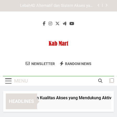
Ramah Pengguna
Skip
Tips Memilih Browser yang Tepat untuk Slot
to
Lebah4D agar Akses Lebih Stabil
content
LAE138 Login dan Cara Menjaga Keamanan Akun
Pribadi dengan Tepat
Slot Lebah4D dan Kualitas Akses yang
Mendukung Aktivitas Harian
Lebah4D Alternatif dan Sistem Akses yang
Ramah Pengguna
Tips Memilih Browser yang Tepat untuk Slot
Kab Mart
Lebah4D agar Akses Lebih Stabil
Temukan Produk Kebutuhan Harian Dengan
NEWSLETTER
RANDOM NEWS
LAE138 Login dan Cara Menjaga Keamanan Akun
Mudah Di Kab Mart.
Pribadi dengan Tepat
MENU
Slot Lebah4D dan Kualitas Akses yang Mendukung Aktivitas H
HEADLINES
3 Months Ago