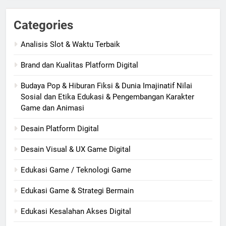
Categories
Analisis Slot & Waktu Terbaik
Brand dan Kualitas Platform Digital
Budaya Pop & Hiburan Fiksi & Dunia Imajinatif Nilai
Sosial dan Etika Edukasi & Pengembangan Karakter
Game dan Animasi
Desain Platform Digital
Desain Visual & UX Game Digital
Edukasi Game / Teknologi Game
Edukasi Game & Strategi Bermain
Edukasi Kesalahan Akses Digital