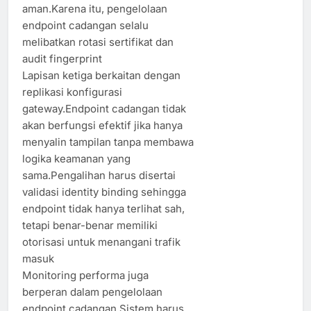
aman.Karena itu, pengelolaan
endpoint cadangan selalu
melibatkan rotasi sertifikat dan
audit fingerprint
Lapisan ketiga berkaitan dengan
replikasi konfigurasi
gateway.Endpoint cadangan tidak
akan berfungsi efektif jika hanya
menyalin tampilan tanpa membawa
logika keamanan yang
sama.Pengalihan harus disertai
validasi identity binding sehingga
endpoint tidak hanya terlihat sah,
tetapi benar-benar memiliki
otorisasi untuk menangani trafik
masuk
Monitoring performa juga
berperan dalam pengelolaan
endpoint cadangan.Sistem harus