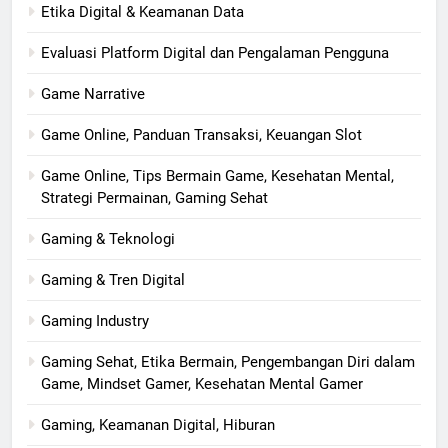
Etika Digital & Keamanan Data
Evaluasi Platform Digital dan Pengalaman Pengguna
Game Narrative
Game Online, Panduan Transaksi, Keuangan Slot
Game Online, Tips Bermain Game, Kesehatan Mental,
Strategi Permainan, Gaming Sehat
Gaming & Teknologi
Gaming & Tren Digital
Gaming Industry
Gaming Sehat, Etika Bermain, Pengembangan Diri dalam
Game, Mindset Gamer, Kesehatan Mental Gamer
Gaming, Keamanan Digital, Hiburan