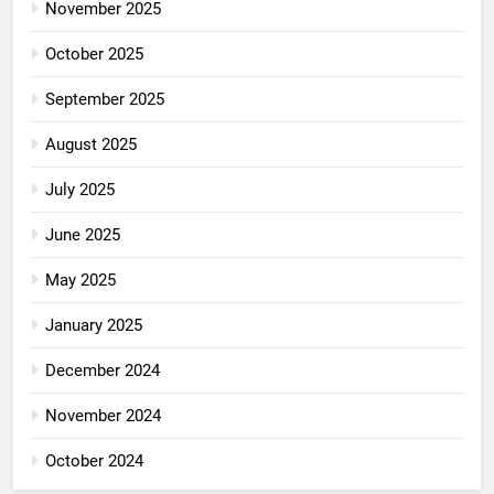
November 2025
October 2025
September 2025
August 2025
July 2025
June 2025
May 2025
January 2025
December 2024
November 2024
October 2024