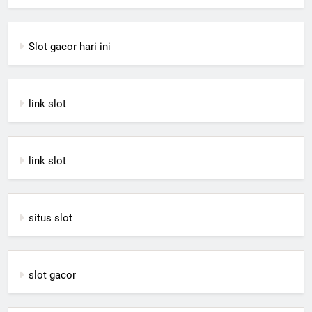
Slot gacor hari in
i
link slot
link slot
situs slot
slot gacor