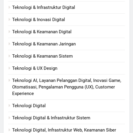
Teknologi & Infrastruktur Digital
Teknologi & Inovasi Digital
Teknologi & Keamanan Digital
Teknologi & Keamanan Jaringan
Teknologi & Keamanan Sistem
Teknologi & UX Design
Teknologi AI, Layanan Pelanggan Digital, Inovasi Game,
Otomatisasi, Pengalaman Pengguna (UX), Customer
Experience
Teknologi Digital
Teknologi Digital & Infrastruktur Sistem
Teknologi Digital, Infrastruktur Web, Keamanan Siber