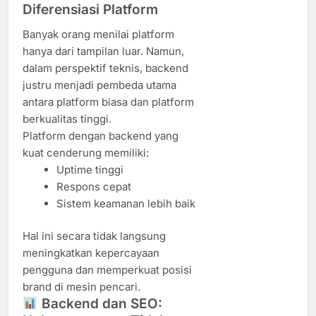
Diferensiasi Platform
Banyak orang menilai platform
hanya dari tampilan luar. Namun,
dalam perspektif teknis, backend
justru menjadi pembeda utama
antara platform biasa dan platform
berkualitas tinggi.
Platform dengan backend yang
kuat cenderung memiliki:
Uptime tinggi
Respons cepat
Sistem keamanan lebih baik
Hal ini secara tidak langsung
meningkatkan kepercayaan
pengguna dan memperkuat posisi
brand di mesin pencari.
Backend dan SEO: