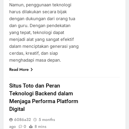
Namun, penggunaan teknologi
harus dilakukan secara bijak
dengan dukungan dari orang tua
dan guru. Dengan pendekatan
yang tepat, teknologi dapat
menjadi alat yang sangat efektif
dalam menciptakan generasi yang
cerdas, kreatif, dan siap
menghadapi masa depan.
Read More
Situs Toto dan Peran
Teknologi Backend dalam
Menjaga Performa Platform
Digital
6086a32
5 months
ago
0
8 mins