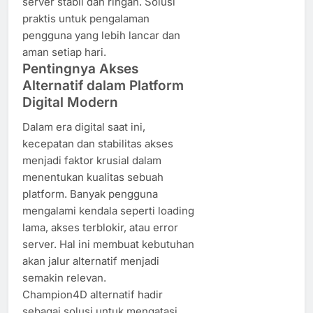
server stabil dan ringan. Solusi
praktis untuk pengalaman
pengguna yang lebih lancar dan
aman setiap hari.
Pentingnya Akses
Alternatif dalam Platform
Digital Modern
Dalam era digital saat ini,
kecepatan dan stabilitas akses
menjadi faktor krusial dalam
menentukan kualitas sebuah
platform. Banyak pengguna
mengalami kendala seperti loading
lama, akses terblokir, atau error
server. Hal ini membuat kebutuhan
akan jalur alternatif menjadi
semakin relevan.
Champion4D alternatif hadir
sebagai solusi untuk mengatasi