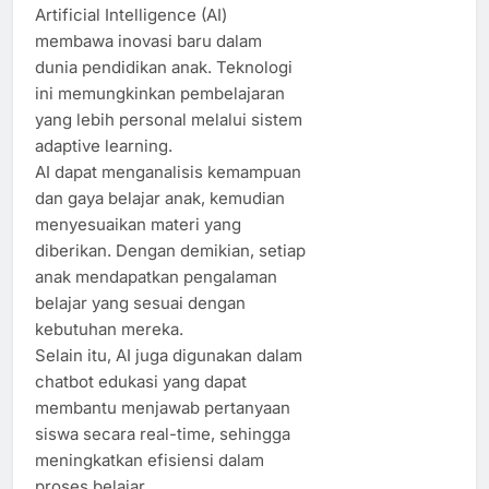
Artificial Intelligence (AI)
membawa inovasi baru dalam
dunia pendidikan anak. Teknologi
ini memungkinkan pembelajaran
yang lebih personal melalui sistem
adaptive learning.
AI dapat menganalisis kemampuan
dan gaya belajar anak, kemudian
menyesuaikan materi yang
diberikan. Dengan demikian, setiap
anak mendapatkan pengalaman
belajar yang sesuai dengan
kebutuhan mereka.
Selain itu, AI juga digunakan dalam
chatbot edukasi yang dapat
membantu menjawab pertanyaan
siswa secara real-time, sehingga
meningkatkan efisiensi dalam
proses belajar.