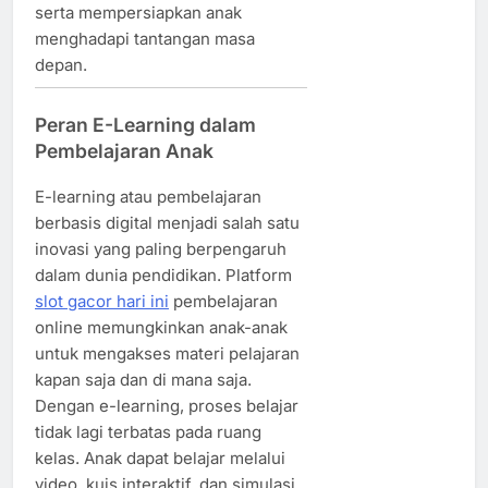
serta mempersiapkan anak
menghadapi tantangan masa
depan.
Peran E-Learning dalam
Pembelajaran Anak
E-learning atau pembelajaran
berbasis digital menjadi salah satu
inovasi yang paling berpengaruh
dalam dunia pendidikan. Platform
slot gacor hari ini
pembelajaran
online memungkinkan anak-anak
untuk mengakses materi pelajaran
kapan saja dan di mana saja.
Dengan e-learning, proses belajar
tidak lagi terbatas pada ruang
kelas. Anak dapat belajar melalui
video, kuis interaktif, dan simulasi