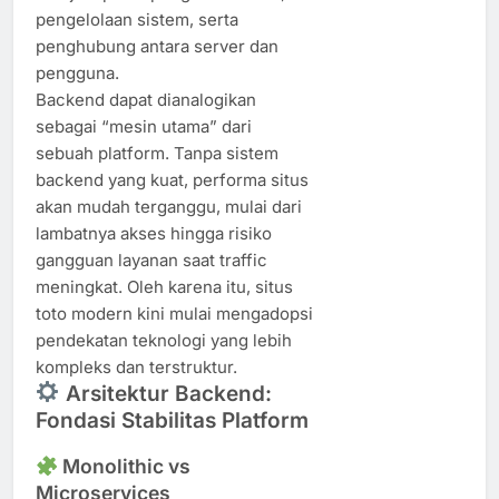
pengelolaan sistem, serta
penghubung antara server dan
pengguna.
Backend dapat dianalogikan
sebagai “mesin utama” dari
sebuah platform. Tanpa sistem
backend yang kuat, performa situs
akan mudah terganggu, mulai dari
lambatnya akses hingga risiko
gangguan layanan saat traffic
meningkat. Oleh karena itu, situs
toto modern kini mulai mengadopsi
pendekatan teknologi yang lebih
kompleks dan terstruktur.
Arsitektur Backend:
Fondasi Stabilitas Platform
Monolithic vs
Microservices