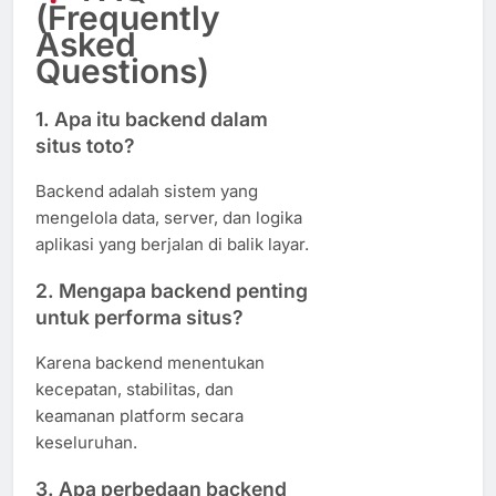
(Frequently
Asked
Questions)
1. Apa itu backend dalam
situs toto?
Backend adalah sistem yang
mengelola data, server, dan logika
aplikasi yang berjalan di balik layar.
2. Mengapa backend penting
untuk performa situs?
Karena backend menentukan
kecepatan, stabilitas, dan
keamanan platform secara
keseluruhan.
3. Apa perbedaan backend