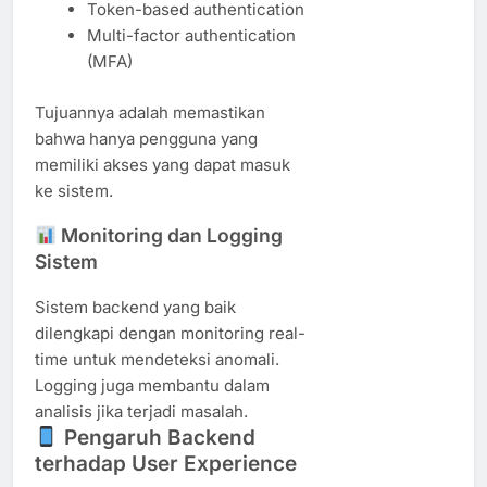
Token-based authentication
Multi-factor authentication
(MFA)
Tujuannya adalah memastikan
bahwa hanya pengguna yang
memiliki akses yang dapat masuk
ke sistem.
Monitoring dan Logging
Sistem
Sistem backend yang baik
dilengkapi dengan monitoring real-
time untuk mendeteksi anomali.
Logging juga membantu dalam
analisis jika terjadi masalah.
Pengaruh Backend
terhadap User Experience