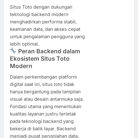
Situs Toto dengan dukungan
teknologi backend modern
menghadirkan performa stabil,
keamanan data, dan akses cepat
untuk pengalaman pengguna yang
lebih optimal.
Peran Backend dalam
Ekosistem Situs Toto
Modern
Dalam perkembangan platform
digital saat ini, situs toto tidak
hanya bergantung pada tampilan
visual atau desain antarmuka saja.
Fondasi utama yang menentukan
kualitas layanan justru terletak
pada teknologi backend yang
bekerja di balik layar. Backend
menjadi pusat pengolahan data,