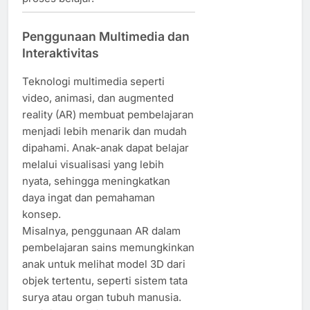
Penggunaan Multimedia dan
Interaktivitas
Teknologi multimedia seperti
video, animasi, dan augmented
reality (AR) membuat pembelajaran
menjadi lebih menarik dan mudah
dipahami. Anak-anak dapat belajar
melalui visualisasi yang lebih
nyata, sehingga meningkatkan
daya ingat dan pemahaman
konsep.
Misalnya, penggunaan AR dalam
pembelajaran sains memungkinkan
anak untuk melihat model 3D dari
objek tertentu, seperti sistem tata
surya atau organ tubuh manusia.