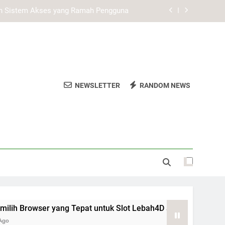
an Sistem Akses yang Ramah Pengguna
 Slot Lebah4D agar Akses Lebih Stabil
 Keamanan Akun Pribadi dengan Tepat
kses yang Mendukung Aktivitas Harian
NEWSLETTER
RANDOM NEWS
an Sistem Akses yang Ramah Pengguna
 Slot Lebah4D agar Akses Lebih Stabil
 Keamanan Akun Pribadi dengan Tepat
r yang Tepat untuk Slot Lebah4D agar Akses Lebih Stabil