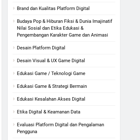
Brand dan Kualitas Platform Digital
Budaya Pop & Hiburan Fiksi & Dunia Imajinatif
Nilai Sosial dan Etika Edukasi &
Pengembangan Karakter Game dan Animasi
Desain Platform Digital
Desain Visual & UX Game Digital
Edukasi Game / Teknologi Game
Edukasi Game & Strategi Bermain
Edukasi Kesalahan Akses Digital
Etika Digital & Keamanan Data
Evaluasi Platform Digital dan Pengalaman
Pengguna