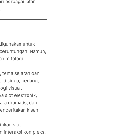
i berbagai latar
.
 digunakan untuk
eberuntungan. Namun,
an mitologi
 tema sejarah dan
rti singa, pedang,
ogi visual.
slot elektronik,
uara dramatis, dan
menceritakan kisah
inkan slot
n interaksi kompleks.