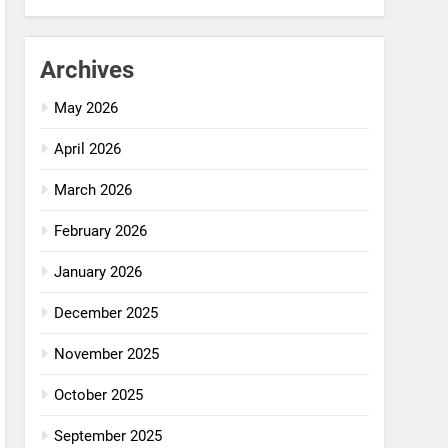
Archives
May 2026
April 2026
March 2026
February 2026
January 2026
December 2025
November 2025
October 2025
September 2025