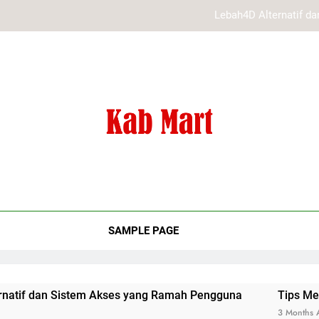
Lebah4D Alternatif d
Tips Memilih Browser yang Tepat untuk
LAE138 Login dan Cara Menjaga
Slot Lebah4D dan Kualitas A
Lebah4D Alternatif d
Tips Memilih Browser yang Tepat untuk
 Mart
roduk Kebutuhan Harian Dengan Mudah Di Kab Mart.
LAE138 Login dan Cara Menjaga
SAMPLE PAGE
Sistem Akses yang Ramah Pengguna
Tips Memilih Browse
3 Months Ago