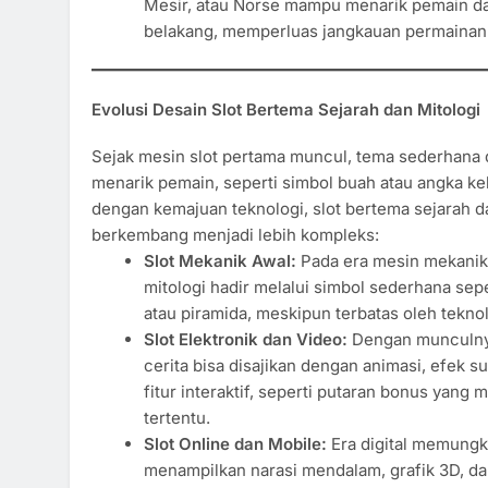
Mesir, atau Norse mampu menarik pemain dar
belakang, memperluas jangkauan permainan
Evolusi Desain Slot Bertema Sejarah dan Mitologi
Sejak mesin slot pertama muncul, tema sederhana
menarik pemain, seperti simbol buah atau angka k
dengan kemajuan teknologi, slot bertema sejarah d
berkembang menjadi lebih kompleks:
Slot Mekanik Awal:
Pada era mesin mekanik,
mitologi hadir melalui simbol sederhana sepe
atau piramida, meskipun terbatas oleh teknol
Slot Elektronik dan Video:
Dengan munculnya 
cerita bisa disajikan dengan animasi, efek s
fitur interaktif, seperti putaran bonus yang 
tertentu.
Slot Online dan Mobile:
Era digital memungk
menampilkan narasi mendalam, grafik 3D, da