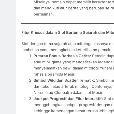
Misalnya, pemain dapat memilih karakter tert
dan mengikuti alur cerita yang berubah seiri
permainan.
Fitur Khusus dalam Slot Bertema Sejarah dan Mito
Slot dengan tema sejarah atau mitologi biasanya m
tambahan yang meningkatkan keterlibatan pemain:
Putaran Bonus Berbasis Cerita:
Pemain dap
atau mini-game yang menceritakan legenda t
menyelamatkan dewi dalam mitologi Yunani 
rahasia piramida Mesir.
Simbol Wild dan Scatter Tematik:
Simbol ini
dari tokoh atau artefak mitologi. Contohnya
Norse atau Cleopatra dalam slot Mesir.
Jackpot Progresif dan Fitur Interaktif:
Slot 
menggabungkan jackpot progresif dengan el
sehingga kemenangan besar terasa lebih epik