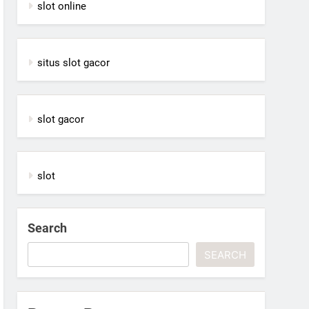
slot online
situs slot gacor
slot gacor
slot
Search
SEARCH