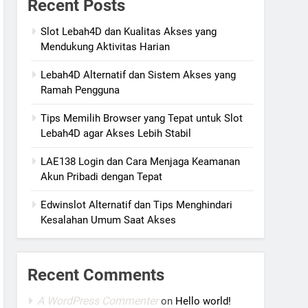
Recent Posts
Slot Lebah4D dan Kualitas Akses yang
Mendukung Aktivitas Harian
Lebah4D Alternatif dan Sistem Akses yang
Ramah Pengguna
Tips Memilih Browser yang Tepat untuk Slot
Lebah4D agar Akses Lebih Stabil
LAE138 Login dan Cara Menjaga Keamanan
Akun Pribadi dengan Tepat
Edwinslot Alternatif dan Tips Menghindari
Kesalahan Umum Saat Akses
Recent Comments
A WordPress Commenter
on
Hello world!