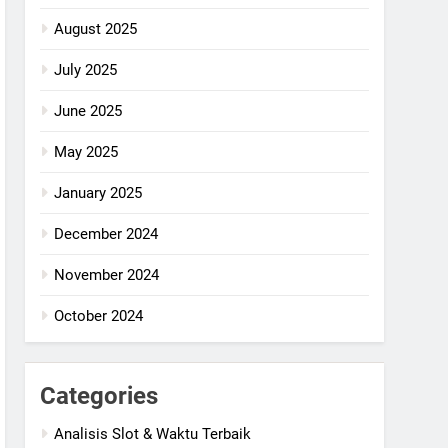
August 2025
July 2025
June 2025
May 2025
January 2025
December 2024
November 2024
October 2024
Categories
Analisis Slot & Waktu Terbaik