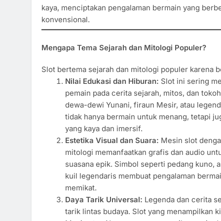
kaya, menciptakan pengalaman bermain yang berbe
konvensional.
Mengapa Tema Sejarah dan Mitologi Populer?
Slot bertema sejarah dan mitologi populer karena b
Nilai Edukasi dan Hiburan:
Slot ini sering 
pemain pada cerita sejarah, mitos, dan tokoh
dewa-dewi Yunani, firaun Mesir, atau legend
tidak hanya bermain untuk menang, tetapi j
yang kaya dan imersif.
Estetika Visual dan Suara:
Mesin slot denga
mitologi memanfaatkan grafis dan audio unt
suasana epik. Simbol seperti pedang kuno, ar
kuil legendaris membuat pengalaman bermai
memikat.
Daya Tarik Universal:
Legenda dan cerita se
tarik lintas budaya. Slot yang menampilkan k