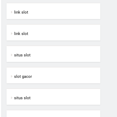
link slot
link slot
situs slot
slot gacor
situs slot