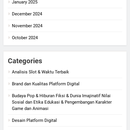
January 2025
December 2024
November 2024
October 2024
Categories
Analisis Slot & Waktu Terbaik
Brand dan Kualitas Platform Digital
Budaya Pop & Hiburan Fiksi & Dunia Imajinatif Nilai
Sosial dan Etika Edukasi & Pengembangan Karakter
Game dan Animasi
Desain Platform Digital