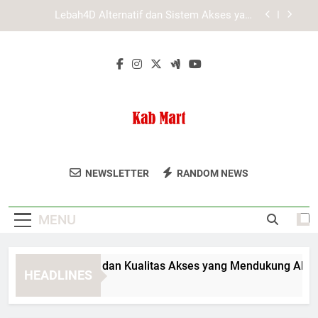
Skip
Lebah4D Alternatif dan Sistem Akses yang
to
Ramah Pengguna
content
Tips Memilih Browser yang Tepat untuk Slot
Lebah4D agar Akses Lebih Stabil
LAE138 Login dan Cara Menjaga Keamanan Akun
Pribadi dengan Tepat
Slot Lebah4D dan Kualitas Akses yang
Mendukung Aktivitas Harian
Lebah4D Alternatif dan Sistem Akses yang
Ramah Pengguna
Kab Mart
Temukan Produk Kebutuhan Harian Dengan
Tips Memilih Browser yang Tepat untuk Slot
NEWSLETTER
RANDOM NEWS
Lebah4D agar Akses Lebih Stabil
Mudah Di Kab Mart.
LAE138 Login dan Cara Menjaga Keamanan Akun
Pribadi dengan Tepat
MENU
Slot Lebah4D dan Kualitas Akses yang Mendukung Aktivit
HEADLINES
3 Months Ago