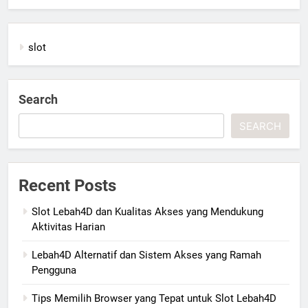
slot
Search
SEARCH
Recent Posts
Slot Lebah4D dan Kualitas Akses yang Mendukung
Aktivitas Harian
Lebah4D Alternatif dan Sistem Akses yang Ramah
Pengguna
Tips Memilih Browser yang Tepat untuk Slot Lebah4D