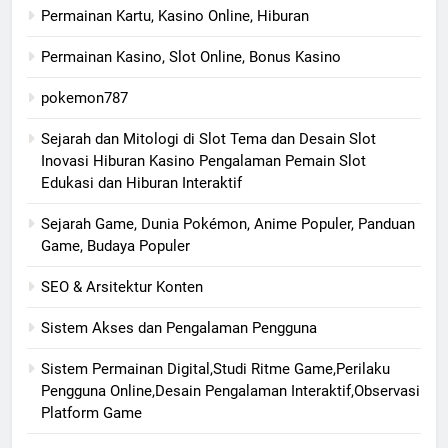
Permainan Kartu, Kasino Online, Hiburan
Permainan Kasino, Slot Online, Bonus Kasino
pokemon787
Sejarah dan Mitologi di Slot Tema dan Desain Slot
Inovasi Hiburan Kasino Pengalaman Pemain Slot
Edukasi dan Hiburan Interaktif
Sejarah Game, Dunia Pokémon, Anime Populer, Panduan
Game, Budaya Populer
SEO & Arsitektur Konten
Sistem Akses dan Pengalaman Pengguna
Sistem Permainan Digital,Studi Ritme Game,Perilaku
Pengguna Online,Desain Pengalaman Interaktif,Observasi
Platform Game