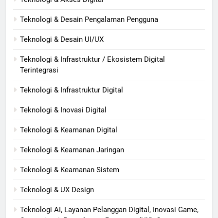
Teknologi & Desain Pengalaman Pengguna
Teknologi & Desain UI/UX
Teknologi & Infrastruktur / Ekosistem Digital
Terintegrasi
Teknologi & Infrastruktur Digital
Teknologi & Inovasi Digital
Teknologi & Keamanan Digital
Teknologi & Keamanan Jaringan
Teknologi & Keamanan Sistem
Teknologi & UX Design
Teknologi AI, Layanan Pelanggan Digital, Inovasi Game,