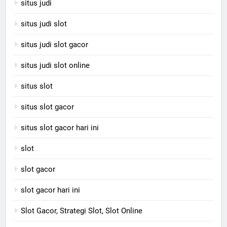
situs judi
situs judi slot
situs judi slot gacor
situs judi slot online
situs slot
situs slot gacor
situs slot gacor hari ini
slot
slot gacor
slot gacor hari ini
Slot Gacor, Strategi Slot, Slot Online