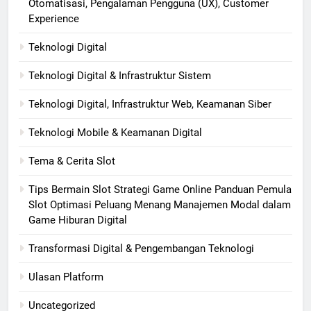
Otomatisasi, Pengalaman Pengguna (UX), Customer
Experience
Teknologi Digital
Teknologi Digital & Infrastruktur Sistem
Teknologi Digital, Infrastruktur Web, Keamanan Siber
Teknologi Mobile & Keamanan Digital
Tema & Cerita Slot
Tips Bermain Slot Strategi Game Online Panduan Pemula
Slot Optimasi Peluang Menang Manajemen Modal dalam
Game Hiburan Digital
Transformasi Digital & Pengembangan Teknologi
Ulasan Platform
Uncategorized