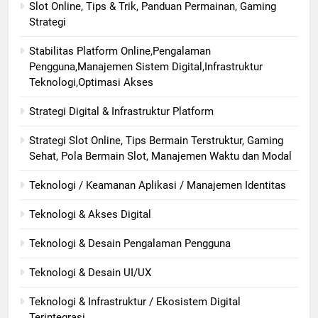
Slot Online, Tips & Trik, Panduan Permainan, Gaming
Strategi
Stabilitas Platform Online,Pengalaman
Pengguna,Manajemen Sistem Digital,Infrastruktur
Teknologi,Optimasi Akses
Strategi Digital & Infrastruktur Platform
Strategi Slot Online, Tips Bermain Terstruktur, Gaming
Sehat, Pola Bermain Slot, Manajemen Waktu dan Modal
Teknologi / Keamanan Aplikasi / Manajemen Identitas
Teknologi & Akses Digital
Teknologi & Desain Pengalaman Pengguna
Teknologi & Desain UI/UX
Teknologi & Infrastruktur / Ekosistem Digital
Terintegrasi