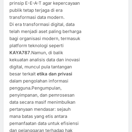
prinsip E-E-A-T agar kepercayaan
publik tetap terjaga di era
transformasi data modern.
Di era transformasi digital, data
telah menjadi aset paling berharga
bagi organisasi modern, termasuk
platform teknologi seperti
KAYA787
.Namun, di balik
kekuatan analisis data dan inovasi
digital, muncul pula tantangan
besar terkait
etika dan privasi
dalam pengolahan informasi
pengguna.Pengumpulan,
penyimpanan, dan pemrosesan
data secara masif menimbulkan
pertanyaan mendasar: sejauh
mana batas yang etis antara
pemanfaatan data untuk efisiensi
dan pelanggaran terhadap hak