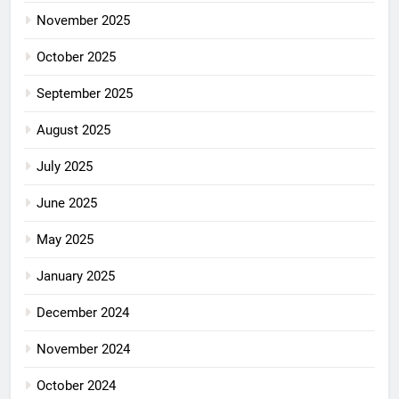
November 2025
October 2025
September 2025
August 2025
July 2025
June 2025
May 2025
January 2025
December 2024
November 2024
October 2024