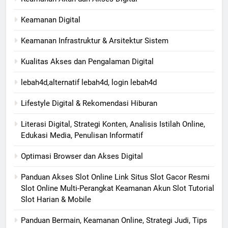
Keamanan Digital
Keamanan Infrastruktur & Arsitektur Sistem
Kualitas Akses dan Pengalaman Digital
lebah4d,alternatif lebah4d, login lebah4d
Lifestyle Digital & Rekomendasi Hiburan
Literasi Digital, Strategi Konten, Analisis Istilah Online,
Edukasi Media, Penulisan Informatif
Optimasi Browser dan Akses Digital
Panduan Akses Slot Online Link Situs Slot Gacor Resmi
Slot Online Multi-Perangkat Keamanan Akun Slot Tutorial
Slot Harian & Mobile
Panduan Bermain, Keamanan Online, Strategi Judi, Tips