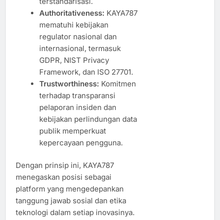
terstandarisasi.
Authoritativeness:
KAYA787
mematuhi kebijakan
regulator nasional dan
internasional, termasuk
GDPR, NIST Privacy
Framework, dan ISO 27701.
Trustworthiness:
Komitmen
terhadap transparansi
pelaporan insiden dan
kebijakan perlindungan data
publik memperkuat
kepercayaan pengguna.
Dengan prinsip ini, KAYA787
menegaskan posisi sebagai
platform yang mengedepankan
tanggung jawab sosial dan etika
teknologi dalam setiap inovasinya.