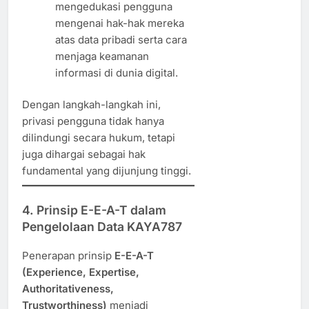
mengedukasi pengguna
mengenai hak-hak mereka
atas data pribadi serta cara
menjaga keamanan
informasi di dunia digital.
Dengan langkah-langkah ini,
privasi pengguna tidak hanya
dilindungi secara hukum, tetapi
juga dihargai sebagai hak
fundamental yang dijunjung tinggi.
4. Prinsip E-E-A-T dalam
Pengelolaan Data KAYA787
Penerapan prinsip
E-E-A-T
(Experience, Expertise,
Authoritativeness,
Trustworthiness)
menjadi