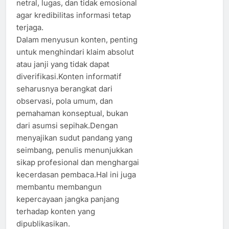
netral, lugas, dan tidak emosional
agar kredibilitas informasi tetap
terjaga.
Dalam menyusun konten, penting
untuk menghindari klaim absolut
atau janji yang tidak dapat
diverifikasi.Konten informatif
seharusnya berangkat dari
observasi, pola umum, dan
pemahaman konseptual, bukan
dari asumsi sepihak.Dengan
menyajikan sudut pandang yang
seimbang, penulis menunjukkan
sikap profesional dan menghargai
kecerdasan pembaca.Hal ini juga
membantu membangun
kepercayaan jangka panjang
terhadap konten yang
dipublikasikan.