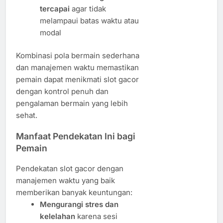
tercapai
agar tidak
melampaui batas waktu atau
modal
Kombinasi pola bermain sederhana
dan manajemen waktu memastikan
pemain dapat menikmati slot gacor
dengan kontrol penuh dan
pengalaman bermain yang lebih
sehat.
Manfaat Pendekatan Ini bagi
Pemain
Pendekatan slot gacor dengan
manajemen waktu yang baik
memberikan banyak keuntungan:
Mengurangi stres dan
kelelahan
karena sesi