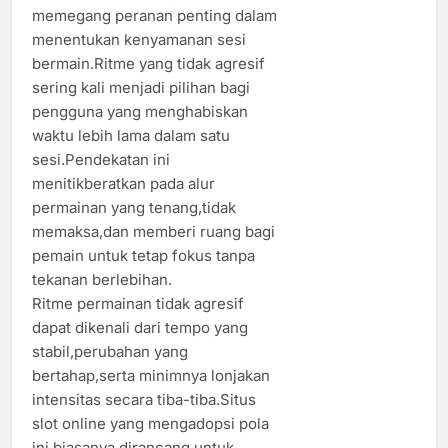
memegang peranan penting dalam
menentukan kenyamanan sesi
bermain.Ritme yang tidak agresif
sering kali menjadi pilihan bagi
pengguna yang menghabiskan
waktu lebih lama dalam satu
sesi.Pendekatan ini
menitikberatkan pada alur
permainan yang tenang,tidak
memaksa,dan memberi ruang bagi
pemain untuk tetap fokus tanpa
tekanan berlebihan.
Ritme permainan tidak agresif
dapat dikenali dari tempo yang
stabil,perubahan yang
bertahap,serta minimnya lonjakan
intensitas secara tiba-tiba.Situs
slot online yang mengadopsi pola
ini biasanya dirancang untuk