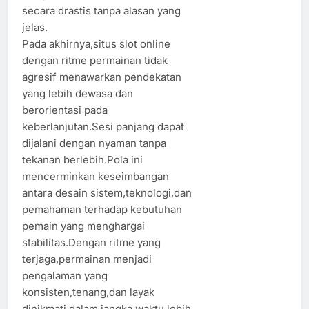
secara drastis tanpa alasan yang
jelas.
Pada akhirnya,situs slot online
dengan ritme permainan tidak
agresif menawarkan pendekatan
yang lebih dewasa dan
berorientasi pada
keberlanjutan.Sesi panjang dapat
dijalani dengan nyaman tanpa
tekanan berlebih.Pola ini
mencerminkan keseimbangan
antara desain sistem,teknologi,dan
pemahaman terhadap kebutuhan
pemain yang menghargai
stabilitas.Dengan ritme yang
terjaga,permainan menjadi
pengalaman yang
konsisten,tenang,dan layak
dinikmati dalam jangka waktu lebih