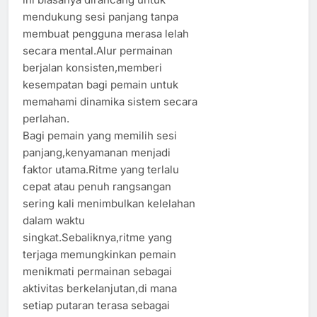
mendukung sesi panjang tanpa
membuat pengguna merasa lelah
secara mental.Alur permainan
berjalan konsisten,memberi
kesempatan bagi pemain untuk
memahami dinamika sistem secara
perlahan.
Bagi pemain yang memilih sesi
panjang,kenyamanan menjadi
faktor utama.Ritme yang terlalu
cepat atau penuh rangsangan
sering kali menimbulkan kelelahan
dalam waktu
singkat.Sebaliknya,ritme yang
terjaga memungkinkan pemain
menikmati permainan sebagai
aktivitas berkelanjutan,di mana
setiap putaran terasa sebagai