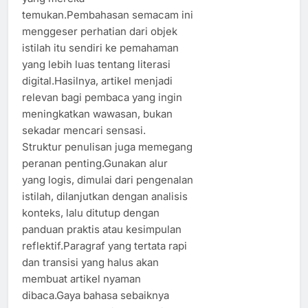
temukan.Pembahasan semacam ini
menggeser perhatian dari objek
istilah itu sendiri ke pemahaman
yang lebih luas tentang literasi
digital.Hasilnya, artikel menjadi
relevan bagi pembaca yang ingin
meningkatkan wawasan, bukan
sekadar mencari sensasi.
Struktur penulisan juga memegang
peranan penting.Gunakan alur
yang logis, dimulai dari pengenalan
istilah, dilanjutkan dengan analisis
konteks, lalu ditutup dengan
panduan praktis atau kesimpulan
reflektif.Paragraf yang tertata rapi
dan transisi yang halus akan
membuat artikel nyaman
dibaca.Gaya bahasa sebaiknya