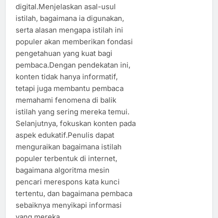
digital.Menjelaskan asal-usul
istilah, bagaimana ia digunakan,
serta alasan mengapa istilah ini
populer akan memberikan fondasi
pengetahuan yang kuat bagi
pembaca.Dengan pendekatan ini,
konten tidak hanya informatif,
tetapi juga membantu pembaca
memahami fenomena di balik
istilah yang sering mereka temui.
Selanjutnya, fokuskan konten pada
aspek edukatif.Penulis dapat
menguraikan bagaimana istilah
populer terbentuk di internet,
bagaimana algoritma mesin
pencari merespons kata kunci
tertentu, dan bagaimana pembaca
sebaiknya menyikapi informasi
yang mereka