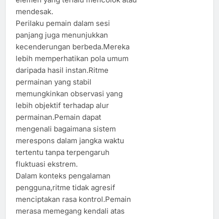
mendesak.
Perilaku pemain dalam sesi
panjang juga menunjukkan
kecenderungan berbeda.Mereka
lebih memperhatikan pola umum
daripada hasil instan.Ritme
permainan yang stabil
memungkinkan observasi yang
lebih objektif terhadap alur
permainan.Pemain dapat
mengenali bagaimana sistem
merespons dalam jangka waktu
tertentu tanpa terpengaruh
fluktuasi ekstrem.
Dalam konteks pengalaman
pengguna,ritme tidak agresif
menciptakan rasa kontrol.Pemain
merasa memegang kendali atas