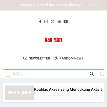
Skip
Tips Memilih Browser yang Tepat untuk Slot
to
Lebah4D agar Akses Lebih Stabil
content
LAE138 Login dan Cara Menjaga Keamanan Akun
Pribadi dengan Tepat
Slot Lebah4D dan Kualitas Akses yang
Mendukung Aktivitas Harian
Lebah4D Alternatif dan Sistem Akses yang
Ramah Pengguna
Tips Memilih Browser yang Tepat untuk Slot
Lebah4D agar Akses Lebih Stabil
Kab Mart
Temukan Produk Kebutuhan Harian Dengan
LAE138 Login dan Cara Menjaga Keamanan Akun
NEWSLETTER
RANDOM NEWS
Pribadi dengan Tepat
Mudah Di Kab Mart.
MENU
ot Lebah4D dan Kualitas Akses yang Mendukung Aktivitas Har
HEADLINES
Months Ago