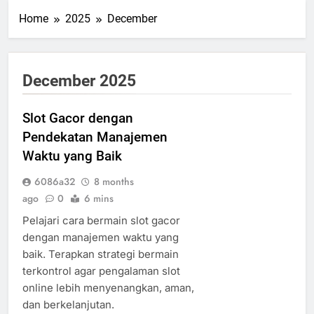
Home
2025
December
December 2025
Slot Gacor dengan
Pendekatan Manajemen
Waktu yang Baik
6086a32
8 months
ago
0
6 mins
Pelajari cara bermain slot gacor
dengan manajemen waktu yang
baik. Terapkan strategi bermain
terkontrol agar pengalaman slot
online lebih menyenangkan, aman,
dan berkelanjutan.