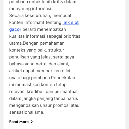
pembaca untuk lebih kritis dalam
menyaring informasi.
Secara keseluruhan, membuat
konten informatif tentang
link slot
gacor
berarti menempatkan
kualitas informasi sebagai prioritas
utama.Dengan pemahaman
konteks yang baik, struktur
penulisan yang jelas, serta gaya
bahasa yang netral dan alami,
artikel dapat memberikan nilai
nyata bagi pembaca.Pendekatan
ini memastikan konten tetap
relevan, kredibel, dan bermanfaat
dalam jangka panjang tanpa harus
mengandalkan unsur promosi atau
sensasionalisme.
Read More