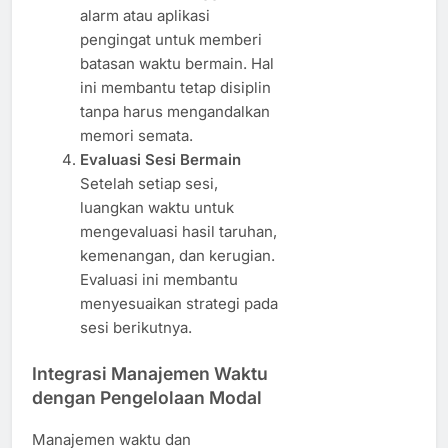
alarm atau aplikasi
pengingat untuk memberi
batasan waktu bermain. Hal
ini membantu tetap disiplin
tanpa harus mengandalkan
memori semata.
Evaluasi Sesi Bermain
Setelah setiap sesi,
luangkan waktu untuk
mengevaluasi hasil taruhan,
kemenangan, dan kerugian.
Evaluasi ini membantu
menyesuaikan strategi pada
sesi berikutnya.
Integrasi Manajemen Waktu
dengan Pengelolaan Modal
Manajemen waktu dan