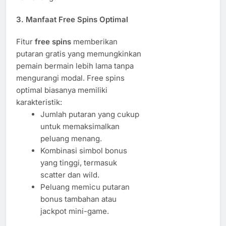
3. Manfaat Free Spins Optimal
Fitur
free spins
memberikan
putaran gratis yang memungkinkan
pemain bermain lebih lama tanpa
mengurangi modal. Free spins
optimal biasanya memiliki
karakteristik:
Jumlah putaran yang cukup
untuk memaksimalkan
peluang menang.
Kombinasi simbol bonus
yang tinggi, termasuk
scatter dan wild.
Peluang memicu putaran
bonus tambahan atau
jackpot mini-game.