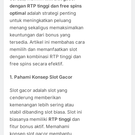
dengan RTP tinggi dan free spins
optimal
adalah strategi penting
untuk meningkatkan peluang
menang sekaligus memaksimalkan
keuntungan dari bonus yang
tersedia. Artikel ini membahas cara
memilih dan memanfaatkan slot
dengan kombinasi RTP tinggi dan
free spins secara efektif.
1. Pahami Konsep Slot Gacor
Slot gacor adalah slot yang
cenderung memberikan
kemenangan lebih sering atau
stabil dibanding slot biasa. Slot ini
biasanya memiliki
RTP tinggi
dan
fitur bonus aktif. Memahami
konsep slot gacor membantu