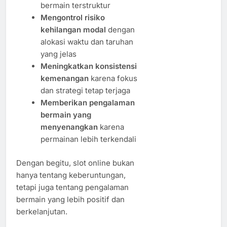
bermain terstruktur
Mengontrol risiko
kehilangan modal
dengan
alokasi waktu dan taruhan
yang jelas
Meningkatkan konsistensi
kemenangan
karena fokus
dan strategi tetap terjaga
Memberikan pengalaman
bermain yang
menyenangkan
karena
permainan lebih terkendali
Dengan begitu, slot online bukan
hanya tentang keberuntungan,
tetapi juga tentang pengalaman
bermain yang lebih positif dan
berkelanjutan.