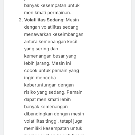
banyak kesempatan untuk
menikmati permainan.
Volatilitas Sedang
: Mesin
dengan volatilitas sedang
menawarkan keseimbangan
antara kemenangan kecil
yang sering dan
kemenangan besar yang
lebih jarang. Mesin ini
cocok untuk pemain yang
ingin mencoba
keberuntungan dengan
risiko yang sedang. Pemain
dapat menikmati lebih
banyak kemenangan
dibandingkan dengan mesin
volatilitas tinggi, tetapi juga
memiliki kesempatan untuk