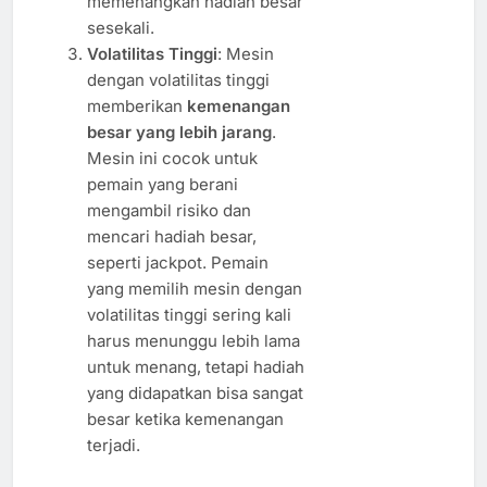
memenangkan hadiah besar
sesekali.
Volatilitas Tinggi
: Mesin
dengan volatilitas tinggi
memberikan
kemenangan
besar yang lebih jarang
.
Mesin ini cocok untuk
pemain yang berani
mengambil risiko dan
mencari hadiah besar,
seperti jackpot. Pemain
yang memilih mesin dengan
volatilitas tinggi sering kali
harus menunggu lebih lama
untuk menang, tetapi hadiah
yang didapatkan bisa sangat
besar ketika kemenangan
terjadi.