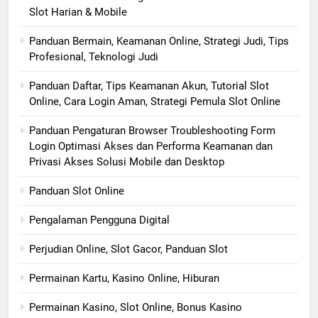
Slot Harian & Mobile
Panduan Bermain, Keamanan Online, Strategi Judi, Tips
Profesional, Teknologi Judi
Panduan Daftar, Tips Keamanan Akun, Tutorial Slot
Online, Cara Login Aman, Strategi Pemula Slot Online
Panduan Pengaturan Browser Troubleshooting Form
Login Optimasi Akses dan Performa Keamanan dan
Privasi Akses Solusi Mobile dan Desktop
Panduan Slot Online
Pengalaman Pengguna Digital
Perjudian Online, Slot Gacor, Panduan Slot
Permainan Kartu, Kasino Online, Hiburan
Permainan Kasino, Slot Online, Bonus Kasino