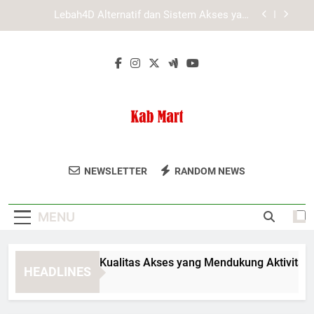
Skip
Tips Memilih Browser yang Tepat untuk Slot
to
Lebah4D agar Akses Lebih Stabil
content
LAE138 Login dan Cara Menjaga Keamanan Akun
Pribadi dengan Tepat
Slot Lebah4D dan Kualitas Akses yang
Mendukung Aktivitas Harian
Lebah4D Alternatif dan Sistem Akses yang
Ramah Pengguna
Tips Memilih Browser yang Tepat untuk Slot
Lebah4D agar Akses Lebih Stabil
Kab Mart
Temukan Produk Kebutuhan Harian Dengan
LAE138 Login dan Cara Menjaga Keamanan Akun
NEWSLETTER
RANDOM NEWS
Pribadi dengan Tepat
Mudah Di Kab Mart.
MENU
ot Lebah4D dan Kualitas Akses yang Mendukung Aktivitas Har
HEADLINES
Months Ago