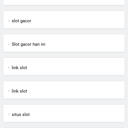
slot gacor
Slot gacor hari in
i
link slot
link slot
situs slot