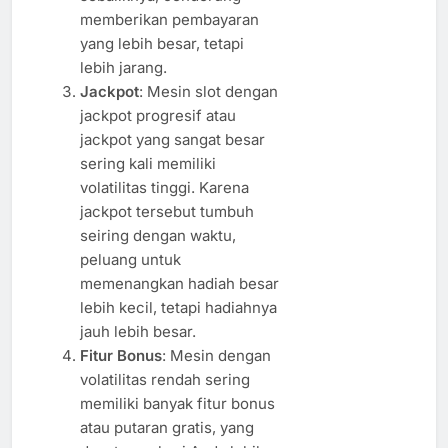
memberikan pembayaran
yang lebih besar, tetapi
lebih jarang.
Jackpot
: Mesin slot dengan
jackpot progresif atau
jackpot yang sangat besar
sering kali memiliki
volatilitas tinggi. Karena
jackpot tersebut tumbuh
seiring dengan waktu,
peluang untuk
memenangkan hadiah besar
lebih kecil, tetapi hadiahnya
jauh lebih besar.
Fitur Bonus
: Mesin dengan
volatilitas rendah sering
memiliki banyak fitur bonus
atau putaran gratis, yang