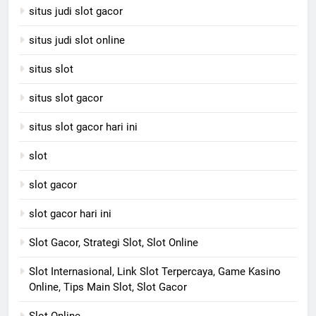
situs judi slot gacor
situs judi slot online
situs slot
situs slot gacor
situs slot gacor hari ini
slot
slot gacor
slot gacor hari ini
Slot Gacor, Strategi Slot, Slot Online
Slot Internasional, Link Slot Terpercaya, Game Kasino
Online, Tips Main Slot, Slot Gacor