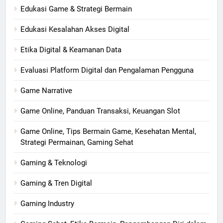
Edukasi Game & Strategi Bermain
Edukasi Kesalahan Akses Digital
Etika Digital & Keamanan Data
Evaluasi Platform Digital dan Pengalaman Pengguna
Game Narrative
Game Online, Panduan Transaksi, Keuangan Slot
Game Online, Tips Bermain Game, Kesehatan Mental,
Strategi Permainan, Gaming Sehat
Gaming & Teknologi
Gaming & Tren Digital
Gaming Industry