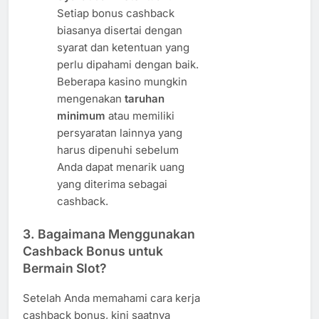
Setiap bonus cashback
biasanya disertai dengan
syarat dan ketentuan yang
perlu dipahami dengan baik.
Beberapa kasino mungkin
mengenakan
taruhan
minimum
atau memiliki
persyaratan lainnya yang
harus dipenuhi sebelum
Anda dapat menarik uang
yang diterima sebagai
cashback.
3.
Bagaimana Menggunakan
Cashback Bonus untuk
Bermain Slot?
Setelah Anda memahami cara kerja
cashback bonus, kini saatnya