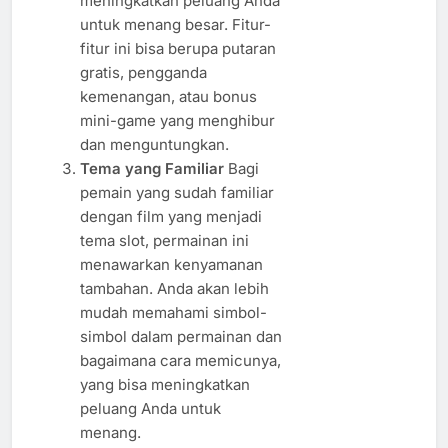
meningkatkan peluang Anda
untuk menang besar. Fitur-
fitur ini bisa berupa putaran
gratis, pengganda
kemenangan, atau bonus
mini-game yang menghibur
dan menguntungkan.
Tema yang Familiar
Bagi
pemain yang sudah familiar
dengan film yang menjadi
tema slot, permainan ini
menawarkan kenyamanan
tambahan. Anda akan lebih
mudah memahami simbol-
simbol dalam permainan dan
bagaimana cara memicunya,
yang bisa meningkatkan
peluang Anda untuk
menang.