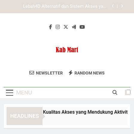
Skip
Tips Memilih Browser yang Tepat untuk Slot
to
Lebah4D agar Akses Lebih Stabil
content
LAE138 Login dan Cara Menjaga Keamanan Akun
Pribadi dengan Tepat
Slot Lebah4D dan Kualitas Akses yang
Mendukung Aktivitas Harian
Lebah4D Alternatif dan Sistem Akses yang
Ramah Pengguna
Tips Memilih Browser yang Tepat untuk Slot
Lebah4D agar Akses Lebih Stabil
Kab Mart
Temukan Produk Kebutuhan Harian Dengan
LAE138 Login dan Cara Menjaga Keamanan Akun
NEWSLETTER
RANDOM NEWS
Pribadi dengan Tepat
Mudah Di Kab Mart.
MENU
ot Lebah4D dan Kualitas Akses yang Mendukung Aktivitas Har
HEADLINES
Months Ago