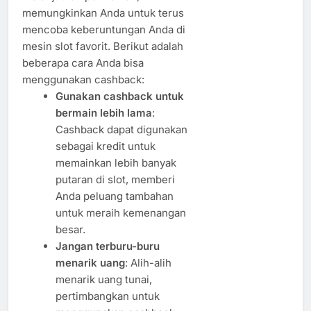
memungkinkan Anda untuk terus
mencoba keberuntungan Anda di
mesin slot favorit. Berikut adalah
beberapa cara Anda bisa
menggunakan cashback:
Gunakan cashback untuk
bermain lebih lama
:
Cashback dapat digunakan
sebagai kredit untuk
memainkan lebih banyak
putaran di slot, memberi
Anda peluang tambahan
untuk meraih kemenangan
besar.
Jangan terburu-buru
menarik uang
: Alih-alih
menarik uang tunai,
pertimbangkan untuk