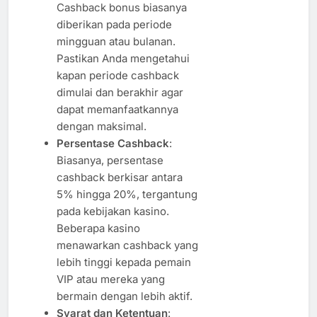
Cashback bonus biasanya
diberikan pada periode
mingguan atau bulanan.
Pastikan Anda mengetahui
kapan periode cashback
dimulai dan berakhir agar
dapat memanfaatkannya
dengan maksimal.
Persentase Cashback
:
Biasanya, persentase
cashback berkisar antara
5% hingga 20%, tergantung
pada kebijakan kasino.
Beberapa kasino
menawarkan cashback yang
lebih tinggi kepada pemain
VIP atau mereka yang
bermain dengan lebih aktif.
Syarat dan Ketentuan
: