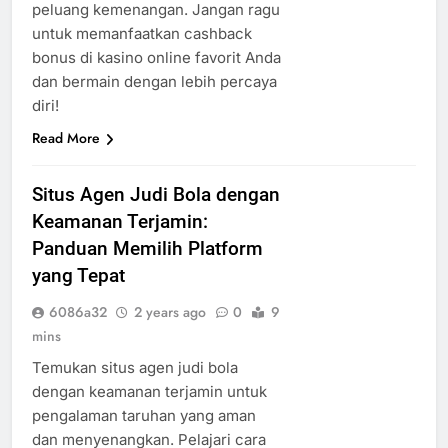
peluang kemenangan. Jangan ragu
untuk memanfaatkan cashback
bonus di kasino online favorit Anda
dan bermain dengan lebih percaya
diri!
Read More
Situs Agen Judi Bola dengan
Keamanan Terjamin:
Panduan Memilih Platform
yang Tepat
6086a32
2 years ago
0
9
mins
Temukan situs agen judi bola
dengan keamanan terjamin untuk
pengalaman taruhan yang aman
dan menyenangkan. Pelajari cara