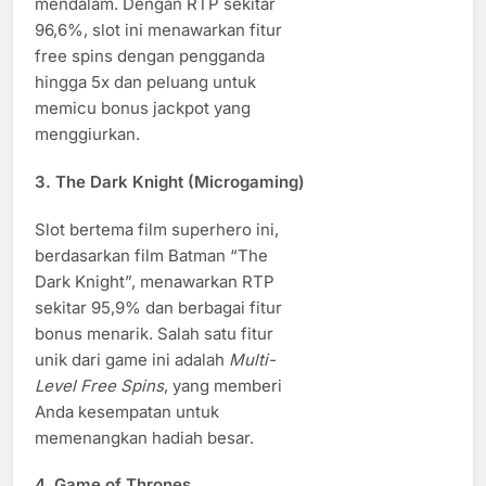
mendalam. Dengan RTP sekitar
96,6%, slot ini menawarkan fitur
free spins dengan pengganda
hingga 5x dan peluang untuk
memicu bonus jackpot yang
menggiurkan.
3.
The Dark Knight (Microgaming)
Slot bertema film superhero ini,
berdasarkan film Batman “The
Dark Knight”, menawarkan RTP
sekitar 95,9% dan berbagai fitur
bonus menarik. Salah satu fitur
unik dari game ini adalah
Multi-
Level Free Spins
, yang memberi
Anda kesempatan untuk
memenangkan hadiah besar.
4.
Game of Thrones