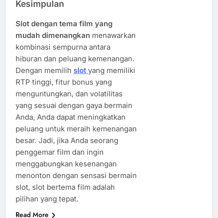
Kesimpulan
Slot dengan tema film yang
mudah dimenangkan
menawarkan
kombinasi sempurna antara
hiburan dan peluang kemenangan.
Dengan memilih
slot
yang memiliki
RTP tinggi, fitur bonus yang
menguntungkan, dan volatilitas
yang sesuai dengan gaya bermain
Anda, Anda dapat meningkatkan
peluang untuk meraih kemenangan
besar. Jadi, jika Anda seorang
penggemar film dan ingin
menggabungkan kesenangan
menonton dengan sensasi bermain
slot, slot bertema film adalah
pilihan yang tepat.
Read More