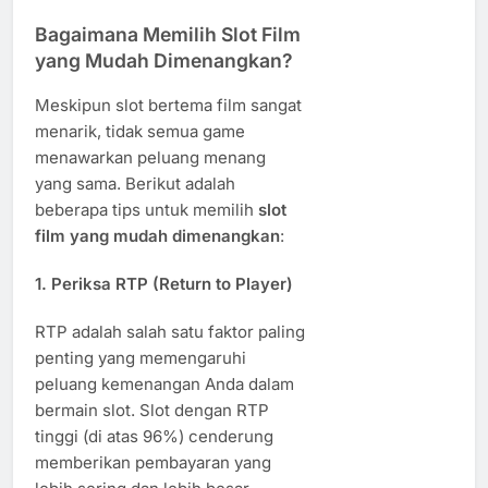
Bagaimana Memilih Slot Film
yang Mudah Dimenangkan?
Meskipun slot bertema film sangat
menarik, tidak semua game
menawarkan peluang menang
yang sama. Berikut adalah
beberapa tips untuk memilih
slot
film yang mudah dimenangkan
:
1.
Periksa RTP (Return to Player)
RTP adalah salah satu faktor paling
penting yang memengaruhi
peluang kemenangan Anda dalam
bermain slot. Slot dengan RTP
tinggi (di atas 96%) cenderung
memberikan pembayaran yang