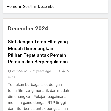
Home
2024
December
December 2024
Slot dengan Tema Film yang
Mudah Dimenangkan:
Pilihan Tepat untuk Pemain
Pemula dan Berpengalaman
6086a32
2 years ago
0
9
mins
Temukan berbagai slot dengan
tema film yang menarik dan mudah
dimenangkan. Pelajari bagaimana
memilih game dengan RTP tinggi
dan fitur bonus untuk pengalaman