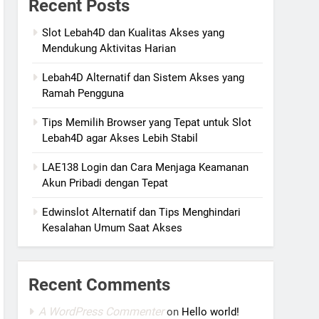
Recent Posts
Slot Lebah4D dan Kualitas Akses yang
Mendukung Aktivitas Harian
Lebah4D Alternatif dan Sistem Akses yang
Ramah Pengguna
Tips Memilih Browser yang Tepat untuk Slot
Lebah4D agar Akses Lebih Stabil
LAE138 Login dan Cara Menjaga Keamanan
Akun Pribadi dengan Tepat
Edwinslot Alternatif dan Tips Menghindari
Kesalahan Umum Saat Akses
Recent Comments
A WordPress Commenter
on
Hello world!