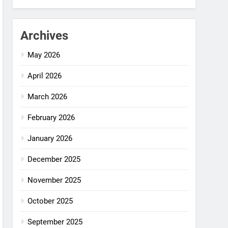
Archives
May 2026
April 2026
March 2026
February 2026
January 2026
December 2025
November 2025
October 2025
September 2025