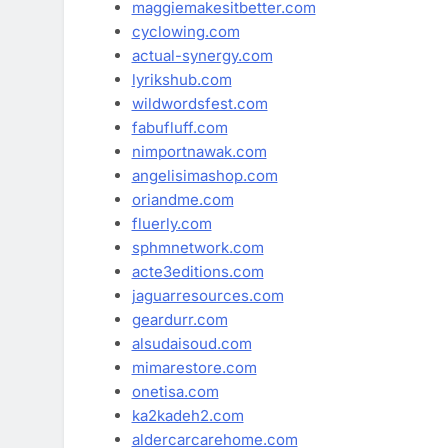
maggiemakesitbetter.com
cyclowing.com
actual-synergy.com
lyrikshub.com
wildwordsfest.com
fabufluff.com
nimportnawak.com
angelisimashop.com
oriandme.com
fluerly.com
sphmnetwork.com
acte3editions.com
jaguarresources.com
geardurr.com
alsudaisoud.com
mimarestore.com
onetisa.com
ka2kadeh2.com
aldercarcarehome.com