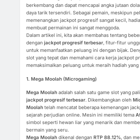
berkembang dan dapat mencapai angka jutaan dolar 
daya tarik tersendiri. Sebagai pemain, meskipun pe
memenangkan jackpot progresif sangat kecil, hadia
membuat permainan ini sangat menggoda.
Dalam artikel ini, kita akan membahas tentang beb
dengan
jackpot progresif terbesar
, fitur-fitur ung
untuk memanfaatkan peluang ini dengan bijak. De
slot yang tepat dan memahami cara kerja jackpot pr
memaksimalkan peluang untuk meraih hadiah yang
1.
Mega Moolah (Microgaming)
Mega Moolah
adalah salah satu game slot yang pal
jackpot progresif terbesar
. Dikembangkan oleh
Mi
Moolah
telah mencatat beberapa kemenangan jackp
sejarah perjudian online. Mesin ini memiliki tema
A
simbol seperti hewan liar yang menarik dan memb
bermain yang seru.
Mega Moolah
dikenal dengan
RTP 88.12%
, dan me