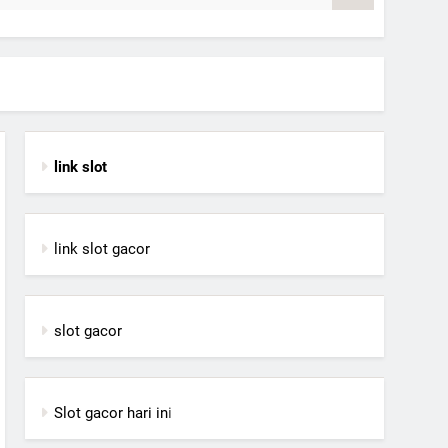
link slot
link slot gacor
slot gacor
Slot gacor hari in
i