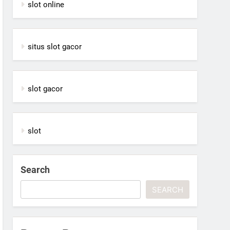
slot online
situs slot gacor
slot gacor
slot
Search
SEARCH