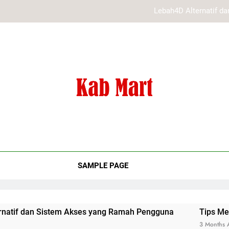
Lebah4D Alternatif d
Tips Memilih Browser yang Tepat untuk
LAE138 Login dan Cara Menjaga
Slot Lebah4D dan Kualitas A
Lebah4D Alternatif d
Tips Memilih Browser yang Tepat untuk
 Mart
roduk Kebutuhan Harian Dengan Mudah Di Kab Mart.
LAE138 Login dan Cara Menjaga
SAMPLE PAGE
Sistem Akses yang Ramah Pengguna
Tips Memilih Browse
3 Months Ago