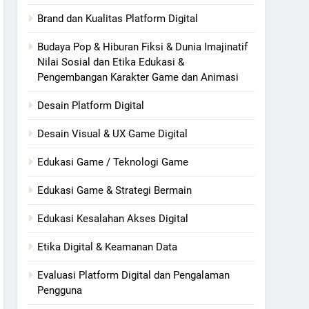
Brand dan Kualitas Platform Digital
Budaya Pop & Hiburan Fiksi & Dunia Imajinatif
Nilai Sosial dan Etika Edukasi &
Pengembangan Karakter Game dan Animasi
Desain Platform Digital
Desain Visual & UX Game Digital
Edukasi Game / Teknologi Game
Edukasi Game & Strategi Bermain
Edukasi Kesalahan Akses Digital
Etika Digital & Keamanan Data
Evaluasi Platform Digital dan Pengalaman
Pengguna