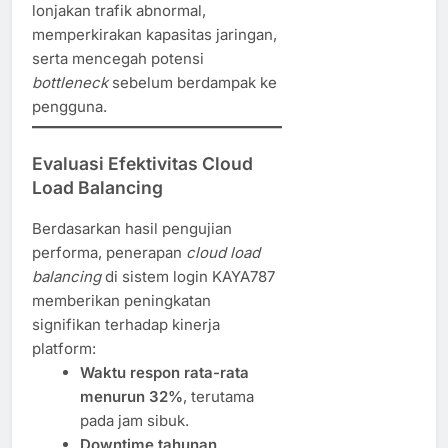
lonjakan trafik abnormal,
memperkirakan kapasitas jaringan,
serta mencegah potensi
bottleneck
sebelum berdampak ke
pengguna.
Evaluasi Efektivitas Cloud
Load Balancing
Berdasarkan hasil pengujian
performa, penerapan
cloud load
balancing
di sistem login KAYA787
memberikan peningkatan
signifikan terhadap kinerja
platform:
Waktu respon rata-rata
menurun 32%
, terutama
pada jam sibuk.
Downtime tahunan