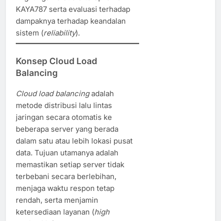
KAYA787 serta evaluasi terhadap
dampaknya terhadap keandalan
sistem (
reliability
).
Konsep Cloud Load
Balancing
Cloud load balancing
adalah
metode distribusi lalu lintas
jaringan secara otomatis ke
beberapa server yang berada
dalam satu atau lebih lokasi pusat
data. Tujuan utamanya adalah
memastikan setiap server tidak
terbebani secara berlebihan,
menjaga waktu respon tetap
rendah, serta menjamin
ketersediaan layanan (
high