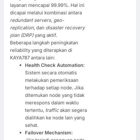
layanan mencapai 99.99%. Hal ini
dicapai melalui kombinasi antara
redundant servers
,
geo-
replication
, dan
disaster recovery
plan (DRP)
yang aktif.
Beberapa langkah peningkatan
reliability yang diterapkan di
KAYA787 antara lain:
Health Check Automation:
Sistem secara otomatis
melakukan pemeriksaan
terhadap setiap node. Jika
ditemukan node yang tidak
merespons dalam waktu
tertentu,
traffic
akan segera
dialihkan ke node lain yang
sehat.
Failover Mechanism: