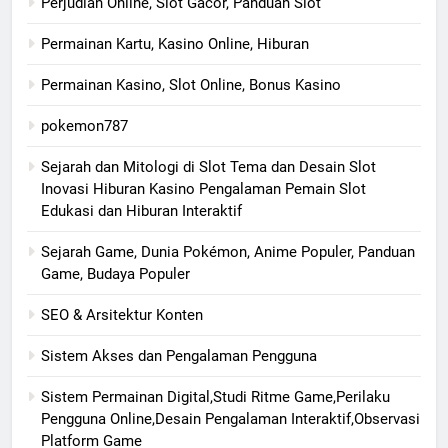
Perjudian Online, Slot Gacor, Panduan Slot
Permainan Kartu, Kasino Online, Hiburan
Permainan Kasino, Slot Online, Bonus Kasino
pokemon787
Sejarah dan Mitologi di Slot Tema dan Desain Slot
Inovasi Hiburan Kasino Pengalaman Pemain Slot
Edukasi dan Hiburan Interaktif
Sejarah Game, Dunia Pokémon, Anime Populer, Panduan
Game, Budaya Populer
SEO & Arsitektur Konten
Sistem Akses dan Pengalaman Pengguna
Sistem Permainan Digital,Studi Ritme Game,Perilaku
Pengguna Online,Desain Pengalaman Interaktif,Observasi
Platform Game