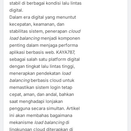
stabil di berbagai kondisi lalu lintas
digital.
Dalam era digital yang menuntut
kecepatan, keamanan, dan
stabilitas sistem, penerapan
cloud
load balancing
menjadi komponen
penting dalam menjaga performa
aplikasi berbasis web. KAYA787,
sebagai salah satu platform digital
dengan tingkat lalu lintas tinggi,
menerapkan pendekatan
load
balancing
berbasis cloud untuk
memastikan sistem login tetap
cepat, aman, dan andal, bahkan
saat menghadapi lonjakan
pengguna secara simultan. Artikel
ini akan membahas bagaimana
mekanisme
load balancing
di
lingkungan cloud diterapkan di