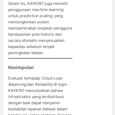
Selain itu, KAYA787 juga meneliti
penggunaan
machine learning
untuk
predictive scaling
, yang
memungkinkan sistem
memperkirakan lonjakan pengguna
berdasarkan pola historis dan
secara otomatis menyesuaikan
kapasitas sebelum terjadi
peningkatan beban.
Kesimpulan
Evaluasi terhadap
Cloud Load
Balancing
dan
Reliability
di login
KAYA787 menunjukkan bahwa
infrastruktur yang terdistribusi
dengan baik dapat menjamin
kestabilan layanan bahkan dalam