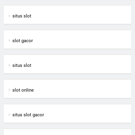
situs slot
slot gacor
situs slot
slot online
situs slot gacor