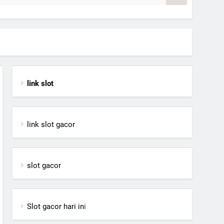
link slot
link slot gacor
slot gacor
Slot gacor hari in
i