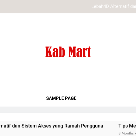
Lebah4D Alternatif d
Tips Memilih Browser yang Tepat untuk
LAE138 Login dan Cara Menjaga
Slot Lebah4D dan Kualitas A
Lebah4D Alternatif d
Tips Memilih Browser yang Tepat untuk
 Mart
roduk Kebutuhan Harian Dengan Mudah Di Kab Mart.
LAE138 Login dan Cara Menjaga
SAMPLE PAGE
an Sistem Akses yang Ramah Pengguna
Tips Memilih Bro
3 Months Ago