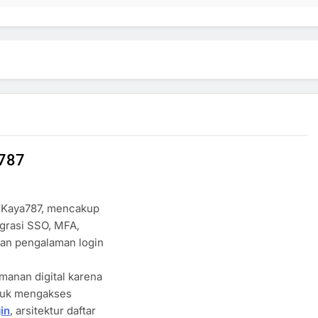
a787
in Kaya787, mencakup
egrasi SSO, MFA,
rkan pengalaman login
manan digital karena
ntuk mengakses
in
, arsitektur daftar