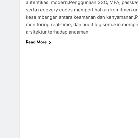
autentikasi modern.Penggunaan SSO, MFA, passkey,
serta recovery codes memperlihatkan komitmen u
keseimbangan antara keamanan dan kenyamanan.Pri
monitoring real-time, dan audit log semakin memp
arsitektur terhadap ancaman.
Read More