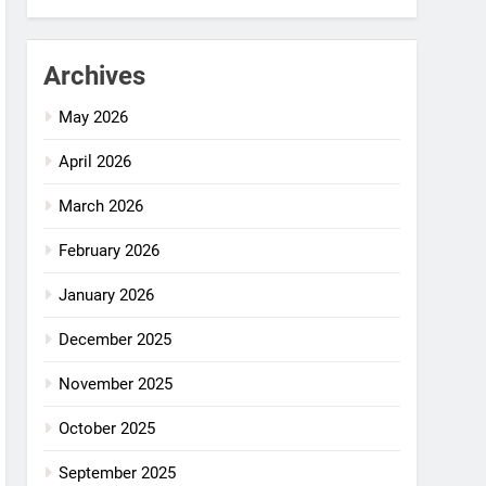
Archives
May 2026
April 2026
March 2026
February 2026
January 2026
December 2025
November 2025
October 2025
September 2025