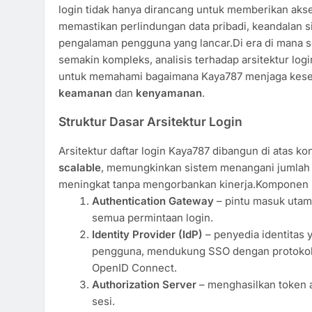
login tidak hanya dirancang untuk memberikan akses
memastikan perlindungan data pribadi, keandalan s
pengalaman pengguna yang lancar.Di era di mana s
semakin kompleks, analisis terhadap arsitektur log
untuk memahami bagaimana Kaya787 menjaga kese
keamanan
dan
kenyamanan
.
Struktur Dasar Arsitektur Login
Arsitektur daftar login Kaya787 dibangun di atas k
scalable
, memungkinkan sistem menangani jumlah
meningkat tanpa mengorbankan kinerja.Komponen
Authentication Gateway
– pintu masuk uta
semua permintaan login.
Identity Provider (IdP)
– penyedia identitas 
pengguna, mendukung SSO dengan protokol
OpenID Connect.
Authorization Server
– menghasilkan token a
sesi.