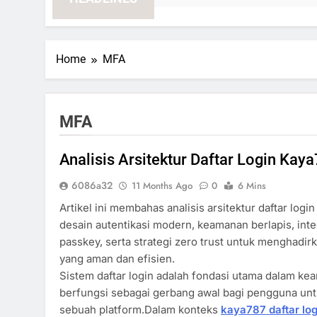
Home
MFA
MFA
Analisis Arsitektur Daftar Login Kay
6086a32
11 Months Ago
0
6 Mins
Artikel ini membahas analisis arsitektur daftar log
desain autentikasi modern, keamanan berlapis, int
passkey, serta strategi zero trust untuk menghadi
yang aman dan efisien.
Sistem daftar login adalah fondasi utama dalam kea
berfungsi sebagai gerbang awal bagi pengguna u
sebuah platform.Dalam konteks
kaya787 daftar log