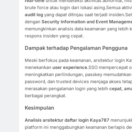
real-time
untuk mendeteksi aktivitas abnormal, mi
brute force atau login dari lokasi asing.Semua aktiv
audit log
yang dapat ditinjau saat terjadi insiden.Sela
dengan
Security Information and Event Managem
memungkinkan analisis data keamanan yang lebih 
respons insiden yang cepat.
Dampak terhadap Pengalaman Pengguna
Meski berfokus pada keamanan, arsitektur login Ka
menekankan
user experience
.SSO mempercepat o
meningkatkan perlindungan, passkey memudahkan 
password, dan trusted devices menjaga akses teta
merasakan pengalaman login yang lebih
cepat, am
berbagai perangkat.
Kesimpulan
Analisis arsitektur daftar login Kaya787
menunjukk
platform ini menggabungkan keamanan berlapis de