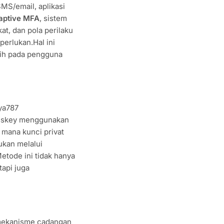
S/email, aplikasi
aptive MFA
, sistem
at, dan pola perilaku
erlukan.Hal ini
ih pada pengguna
aya787
asskey menggunakan
i mana kunci privat
ukan melalui
Metode ini tidak hanya
api juga
 mekanisme cadangan