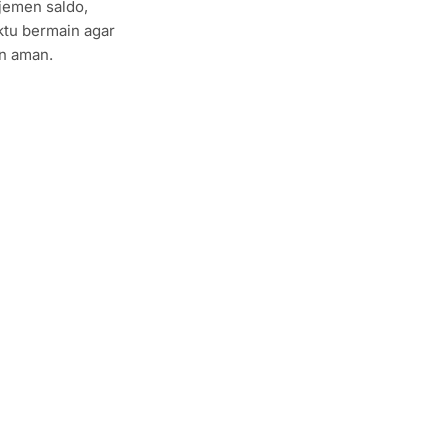
jemen saldo,
ktu bermain agar
n aman.