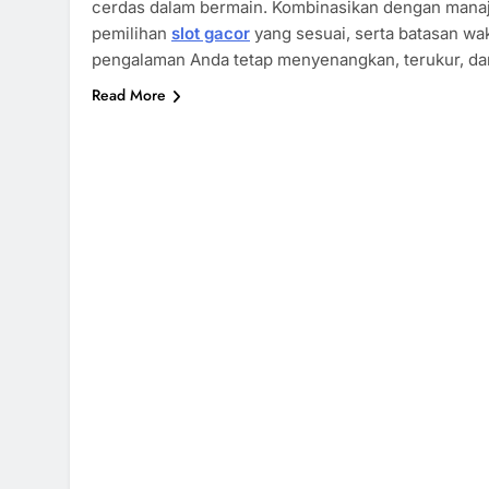
cerdas dalam bermain. Kombinasikan dengan mana
pemilihan
slot gacor
yang sesuai, serta batasan wa
pengalaman Anda tetap menyenangkan, terukur, da
Read More