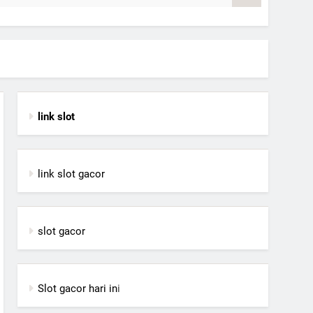
link slot
link slot gacor
slot gacor
Slot gacor hari in
i