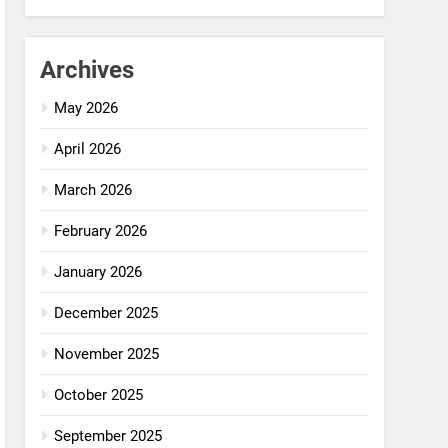
Archives
May 2026
April 2026
March 2026
February 2026
January 2026
December 2025
November 2025
October 2025
September 2025