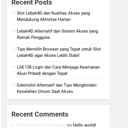
Recent Posts
Slot Lebah4D dan Kualitas Akses yang
Mendukung Aktivitas Harian
Lebah4D Alternatif dan Sistem Akses yang
Ramah Pengguna
Tips Memilih Browser yang Tepat untuk Slot
Lebah4D agar Akses Lebih Stabil
LAE138 Login dan Cara Menjaga Keamanan
Akun Pribadi dengan Tepat
Edwinslot Alternatif dan Tips Menghindari
Kesalahan Umum Saat Akses
Recent Comments
A WordPress Commenter
on
Hello world!