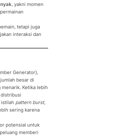
anyak
, yakni momen
m permainan
emain, tetapi juga
akan interaksi dan
umber Generator),
jumlah besar di
 menarik. Ketika lebih
distribusi
istilah
pattern burst
,
ebih sering karena
or potensial untuk
erpeluang memberi