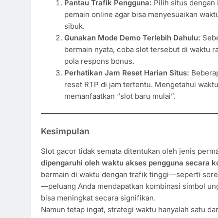
Pantau Trafik Pengguna:
Pilih situs dengan 
pemain online agar bisa menyesuaikan waktu
sibuk.
Gunakan Mode Demo Terlebih Dahulu:
Sebe
bermain nyata, coba slot tersebut di waktu r
pola respons bonus.
Perhatikan Jam Reset Harian Situs:
Beberap
reset RTP di jam tertentu. Mengetahui wakt
memanfaatkan “slot baru mulai”.
Kesimpulan
Slot gacor tidak semata ditentukan oleh jenis perma
dipengaruhi oleh waktu akses pengguna secara ko
bermain di waktu dengan trafik tinggi—seperti sore,
—peluang Anda mendapatkan kombinasi simbol ungg
bisa meningkat secara signifikan.
Namun tetap ingat, strategi waktu hanyalah satu d