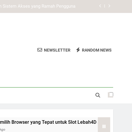
an Sistem Akses yang Ramah Pengguna
 Slot Lebah4D agar Akses Lebih Stabil
 Keamanan Akun Pribadi dengan Tepat
kses yang Mendukung Aktivitas Harian
NEWSLETTER
RANDOM NEWS
an Sistem Akses yang Ramah Pengguna
 Slot Lebah4D agar Akses Lebih Stabil
 Keamanan Akun Pribadi dengan Tepat
r yang Tepat untuk Slot Lebah4D agar Akses Lebih Stabil