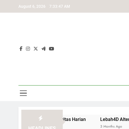
Skip
August 6, 2026
7:33:48 AM
to
content
Kab
Temukan P
g Mendukung Aktivitas Harian
Lebah4D Alternatif dan 
3 Months Ago
HEADLINES