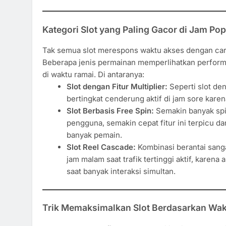
Kategori Slot yang Paling Gacor di Jam Pop
Tak semua slot merespons waktu akses dengan car
Beberapa jenis permainan memperlihatkan perform
di waktu ramai. Di antaranya:
Slot dengan Fitur Multiplier:
Seperti slot de
bertingkat cenderung aktif di jam sore karen
Slot Berbasis Free Spin:
Semakin banyak spi
pengguna, semakin cepat fitur ini terpicu 
banyak pemain.
Slot Reel Cascade:
Kombinasi berantai sangat
jam malam saat trafik tertinggi aktif, karena
saat banyak interaksi simultan.
Trik Memaksimalkan Slot Berdasarkan Wa