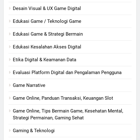
Desain Visual & UX Game Digital
Edukasi Game / Teknologi Game
Edukasi Game & Strategi Bermain
Edukasi Kesalahan Akses Digital
Etika Digital & Keamanan Data
Evaluasi Platform Digital dan Pengalaman Pengguna
Game Narrative
Game Online, Panduan Transaksi, Keuangan Slot
Game Online, Tips Bermain Game, Kesehatan Mental,
Strategi Permainan, Gaming Sehat
Gaming & Teknologi