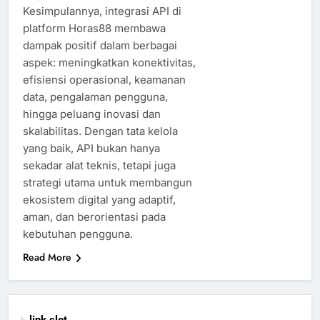
Kesimpulannya, integrasi API di
platform Horas88 membawa
dampak positif dalam berbagai
aspek: meningkatkan konektivitas,
efisiensi operasional, keamanan
data, pengalaman pengguna,
hingga peluang inovasi dan
skalabilitas. Dengan tata kelola
yang baik, API bukan hanya
sekadar alat teknis, tetapi juga
strategi utama untuk membangun
ekosistem digital yang adaptif,
aman, dan berorientasi pada
kebutuhan pengguna.
Read More