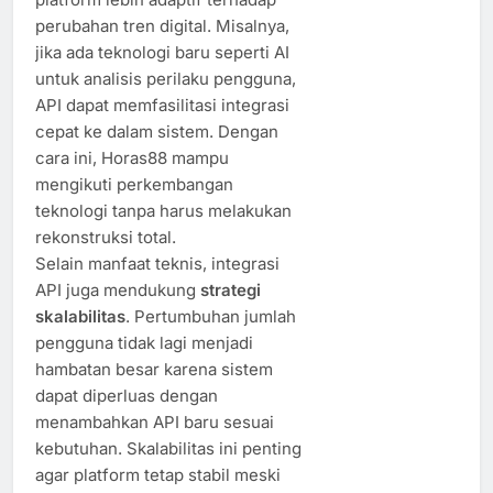
perubahan tren digital. Misalnya,
jika ada teknologi baru seperti AI
untuk analisis perilaku pengguna,
API dapat memfasilitasi integrasi
cepat ke dalam sistem. Dengan
cara ini, Horas88 mampu
mengikuti perkembangan
teknologi tanpa harus melakukan
rekonstruksi total.
Selain manfaat teknis, integrasi
API juga mendukung
strategi
skalabilitas
. Pertumbuhan jumlah
pengguna tidak lagi menjadi
hambatan besar karena sistem
dapat diperluas dengan
menambahkan API baru sesuai
kebutuhan. Skalabilitas ini penting
agar platform tetap stabil meski