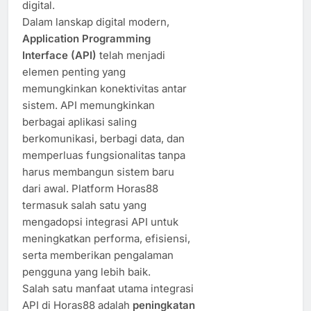
digital.
Dalam lanskap digital modern,
Application Programming
Interface (API)
telah menjadi
elemen penting yang
memungkinkan konektivitas antar
sistem. API memungkinkan
berbagai aplikasi saling
berkomunikasi, berbagi data, dan
memperluas fungsionalitas tanpa
harus membangun sistem baru
dari awal. Platform Horas88
termasuk salah satu yang
mengadopsi integrasi API untuk
meningkatkan performa, efisiensi,
serta memberikan pengalaman
pengguna yang lebih baik.
Salah satu manfaat utama integrasi
API di Horas88 adalah
peningkatan