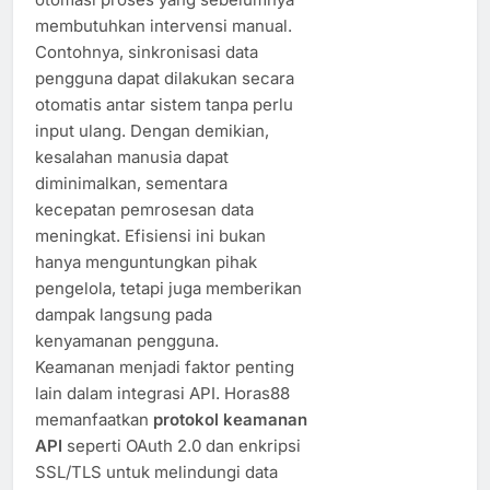
membutuhkan intervensi manual.
Contohnya, sinkronisasi data
pengguna dapat dilakukan secara
otomatis antar sistem tanpa perlu
input ulang. Dengan demikian,
kesalahan manusia dapat
diminimalkan, sementara
kecepatan pemrosesan data
meningkat. Efisiensi ini bukan
hanya menguntungkan pihak
pengelola, tetapi juga memberikan
dampak langsung pada
kenyamanan pengguna.
Keamanan menjadi faktor penting
lain dalam integrasi API. Horas88
memanfaatkan
protokol keamanan
API
seperti OAuth 2.0 dan enkripsi
SSL/TLS untuk melindungi data