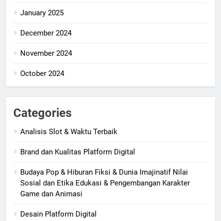
January 2025
December 2024
November 2024
October 2024
Categories
Analisis Slot & Waktu Terbaik
Brand dan Kualitas Platform Digital
Budaya Pop & Hiburan Fiksi & Dunia Imajinatif Nilai
Sosial dan Etika Edukasi & Pengembangan Karakter
Game dan Animasi
Desain Platform Digital