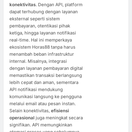
konektivitas
. Dengan API, platform
dapat terhubung dengan layanan
eksternal seperti sistem
pembayaran, otentikasi pihak
ketiga, hingga layanan notifikasi
real-time. Hal ini memperkaya
ekosistem Horas88 tanpa harus
menambah beban infrastruktur
internal. Misalnya, integrasi
dengan layanan pembayaran digital
memastikan transaksi berlangsung
lebih cepat dan aman, sementara
API notifikasi mendukung
komunikasi langsung ke pengguna
melalui email atau pesan instan.
Selain konektivitas,
efisiensi
operasional
juga meningkat secara
signifikan. API memungkinkan
otomasi proses yang sebelumnya