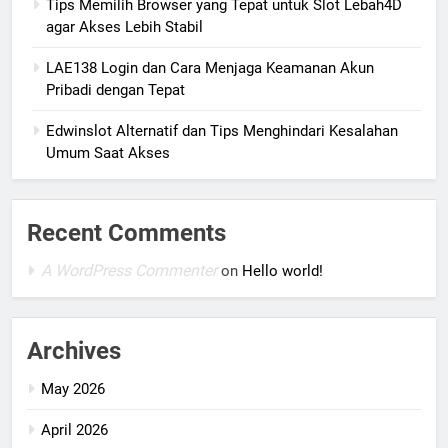
Tips Memilih Browser yang Tepat untuk Slot Lebah4D
agar Akses Lebih Stabil
LAE138 Login dan Cara Menjaga Keamanan Akun
Pribadi dengan Tepat
Edwinslot Alternatif dan Tips Menghindari Kesalahan
Umum Saat Akses
Recent Comments
A WordPress Commenter
on
Hello world!
Archives
May 2026
April 2026