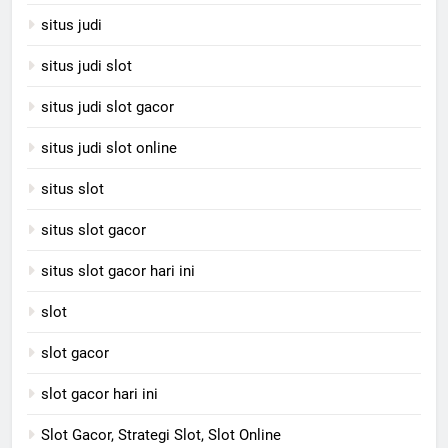
situs judi
situs judi slot
situs judi slot gacor
situs judi slot online
situs slot
situs slot gacor
situs slot gacor hari ini
slot
slot gacor
slot gacor hari ini
Slot Gacor, Strategi Slot, Slot Online