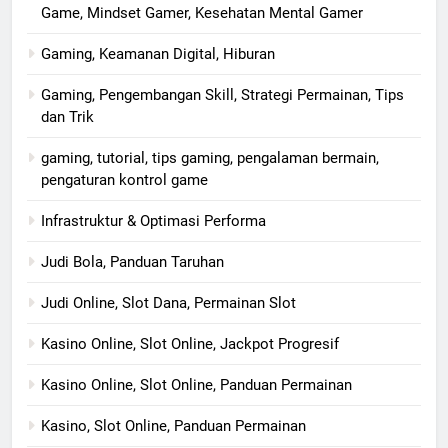
Game, Mindset Gamer, Kesehatan Mental Gamer
Gaming, Keamanan Digital, Hiburan
Gaming, Pengembangan Skill, Strategi Permainan, Tips
dan Trik
gaming, tutorial, tips gaming, pengalaman bermain,
pengaturan kontrol game
Infrastruktur & Optimasi Performa
Judi Bola, Panduan Taruhan
Judi Online, Slot Dana, Permainan Slot
Kasino Online, Slot Online, Jackpot Progresif
Kasino Online, Slot Online, Panduan Permainan
Kasino, Slot Online, Panduan Permainan