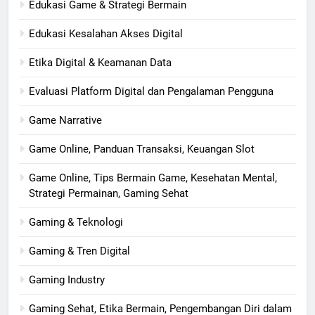
Edukasi Game & Strategi Bermain
Edukasi Kesalahan Akses Digital
Etika Digital & Keamanan Data
Evaluasi Platform Digital dan Pengalaman Pengguna
Game Narrative
Game Online, Panduan Transaksi, Keuangan Slot
Game Online, Tips Bermain Game, Kesehatan Mental,
Strategi Permainan, Gaming Sehat
Gaming & Teknologi
Gaming & Tren Digital
Gaming Industry
Gaming Sehat, Etika Bermain, Pengembangan Diri dalam