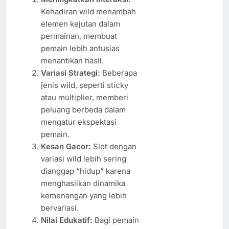
Kehadiran wild menambah
elemen kejutan dalam
permainan, membuat
pemain lebih antusias
menantikan hasil.
Variasi Strategi:
Beberapa
jenis wild, seperti sticky
atau multiplier, memberi
peluang berbeda dalam
mengatur ekspektasi
pemain.
Kesan Gacor:
Slot dengan
variasi wild lebih sering
dianggap “hidup” karena
menghasilkan dinamika
kemenangan yang lebih
bervariasi.
Nilai Edukatif:
Bagi pemain