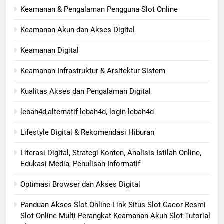
Keamanan & Pengalaman Pengguna Slot Online
Keamanan Akun dan Akses Digital
Keamanan Digital
Keamanan Infrastruktur & Arsitektur Sistem
Kualitas Akses dan Pengalaman Digital
lebah4d,alternatif lebah4d, login lebah4d
Lifestyle Digital & Rekomendasi Hiburan
Literasi Digital, Strategi Konten, Analisis Istilah Online,
Edukasi Media, Penulisan Informatif
Optimasi Browser dan Akses Digital
Panduan Akses Slot Online Link Situs Slot Gacor Resmi
Slot Online Multi-Perangkat Keamanan Akun Slot Tutorial