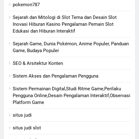
pokemon787
Sejarah dan Mitologi di Slot Tema dan Desain Slot
Inovasi Hiburan Kasino Pengalaman Pemain Slot
Edukasi dan Hiburan Interaktif
Sejarah Game, Dunia Pokémon, Anime Populer, Panduan
Game, Budaya Populer
SEO & Arsitektur Konten
Sistem Akses dan Pengalaman Pengguna
Sistem Permainan Digital,Studi Ritme Game,Perilaku
Pengguna Online,Desain Pengalaman Interaktif,Observasi
Platform Game
situs judi
situs judi slot