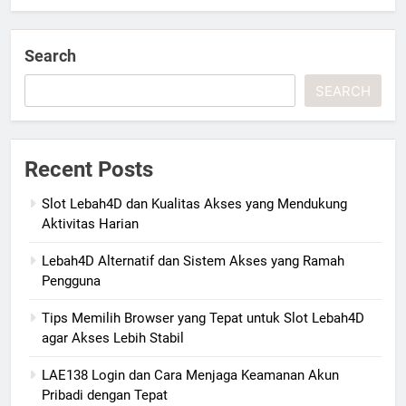
Search
SEARCH
Recent Posts
Slot Lebah4D dan Kualitas Akses yang Mendukung
Aktivitas Harian
Lebah4D Alternatif dan Sistem Akses yang Ramah
Pengguna
Tips Memilih Browser yang Tepat untuk Slot Lebah4D
agar Akses Lebih Stabil
LAE138 Login dan Cara Menjaga Keamanan Akun
Pribadi dengan Tepat