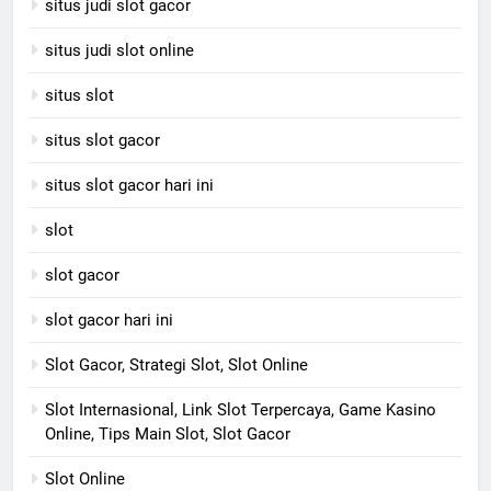
situs judi slot gacor
situs judi slot online
situs slot
situs slot gacor
situs slot gacor hari ini
slot
slot gacor
slot gacor hari ini
Slot Gacor, Strategi Slot, Slot Online
Slot Internasional, Link Slot Terpercaya, Game Kasino
Online, Tips Main Slot, Slot Gacor
Slot Online