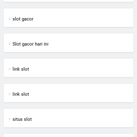
slot gacor
Slot gacor hari in
i
link slot
link slot
situs slot