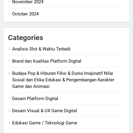
November 2024
October 2024
Categories
Analisis Slot & Waktu Terbaik
Brand dan Kualitas Platform Digital
Budaya Pop & Hiburan Fiksi & Dunia Imajinatif Nilai
Sosial dan Etika Edukasi & Pengembangan Karakter
Game dan Animasi
Desain Platform Digital
Desain Visual & UX Game Digital
Edukasi Game / Teknologi Game