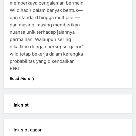
memperkaya pengalaman bermain.
Wild hadir dalam banyak bentuk—
dari standard hingga multiplier—
dan masing-masing memberikan
nuansa unik terhadap jalannya
permainan. Walaupun sering
dikaitkan dengan persepsi “gacor”,
wild tetap bekerja dalam kerangka
probabilitas yang dikendalikan
RNG.
Read More
link slot
link slot gacor