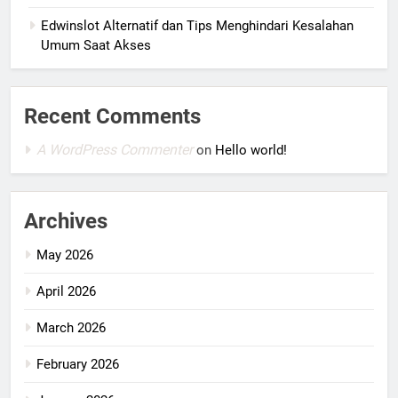
Edwinslot Alternatif dan Tips Menghindari Kesalahan
Umum Saat Akses
Recent Comments
A WordPress Commenter
on
Hello world!
Archives
May 2026
April 2026
March 2026
February 2026