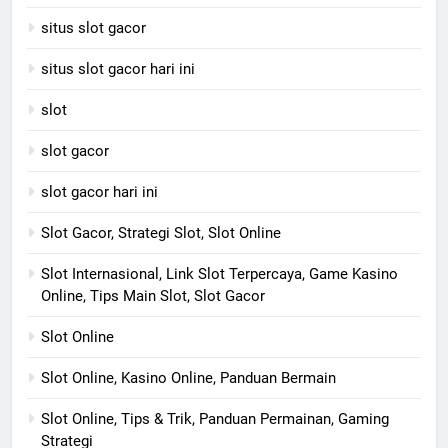
situs slot gacor
situs slot gacor hari ini
slot
slot gacor
slot gacor hari ini
Slot Gacor, Strategi Slot, Slot Online
Slot Internasional, Link Slot Terpercaya, Game Kasino
Online, Tips Main Slot, Slot Gacor
Slot Online
Slot Online, Kasino Online, Panduan Bermain
Slot Online, Tips & Trik, Panduan Permainan, Gaming
Strategi