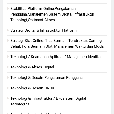
Stabilitas Platform Online,Pengalaman
Pengguna,Manajemen Sistem Digital,Infrastruktur
Teknologi,Optimasi Akses
Strategi Digital & Infrastruktur Platform
Strategi Slot Online, Tips Bermain Terstruktur, Gaming
Sehat, Pola Bermain Slot, Manajemen Waktu dan Modal
Teknologi / Keamanan Aplikasi / Manajemen Identitas
Teknologi & Akses Digital
Teknologi & Desain Pengalaman Pengguna
Teknologi & Desain UI/UX
Teknologi & Infrastruktur / Ekosistem Digital
Terintegrasi