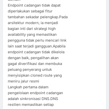
Endpoint cadangan tidak dapat
diperlakukan sebagai fitur
tambahan sekadar pelengkap.Pada
arsitektur modern, ia menjadi
bagian inti dari strategi high
availability yang memastikan
pengguna tidak perlu mencari link
lain saat terjadi gangguan.Apabila
endpoint cadangan tidak dikelola
dengan baik, pengalihan akan
gagal diverifikasi dan membuka
peluang penyerang untuk
menyisipkan cloned route yang
meniru jalur resmi
Langkah pertama dalam
pengelolaan endpoint cadangan
adalah sinkronisasi DNS.DNS
resilien memastikan setiap