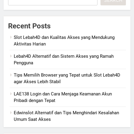
SEARCH
Recent Posts
Slot Lebah4D dan Kualitas Akses yang Mendukung
Aktivitas Harian
Lebah4D Alternatif dan Sistem Akses yang Ramah
Pengguna
Tips Memilih Browser yang Tepat untuk Slot Lebah4D
agar Akses Lebih Stabil
LAE138 Login dan Cara Menjaga Keamanan Akun
Pribadi dengan Tepat
Edwinslot Alternatif dan Tips Menghindari Kesalahan
Umum Saat Akses