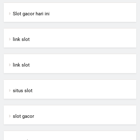
Slot gacor hari in
i
link slot
link slot
situs slot
slot gacor