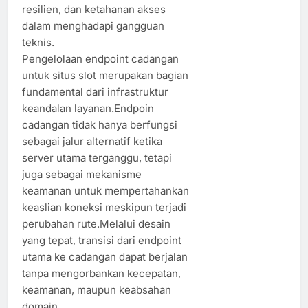
resilien, dan ketahanan akses
dalam menghadapi gangguan
teknis.
Pengelolaan endpoint cadangan
untuk situs slot merupakan bagian
fundamental dari infrastruktur
keandalan layanan.Endpoin
cadangan tidak hanya berfungsi
sebagai jalur alternatif ketika
server utama terganggu, tetapi
juga sebagai mekanisme
keamanan untuk mempertahankan
keaslian koneksi meskipun terjadi
perubahan rute.Melalui desain
yang tepat, transisi dari endpoint
utama ke cadangan dapat berjalan
tanpa mengorbankan kecepatan,
keamanan, maupun keabsahan
domain