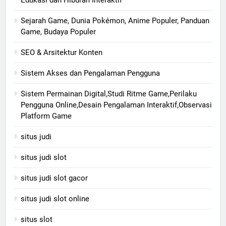
Edukasi dan Hiburan Interaktif
Sejarah Game, Dunia Pokémon, Anime Populer, Panduan
Game, Budaya Populer
SEO & Arsitektur Konten
Sistem Akses dan Pengalaman Pengguna
Sistem Permainan Digital,Studi Ritme Game,Perilaku
Pengguna Online,Desain Pengalaman Interaktif,Observasi
Platform Game
situs judi
situs judi slot
situs judi slot gacor
situs judi slot online
situs slot