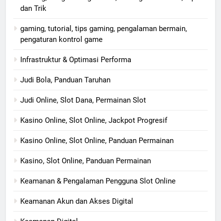
dan Trik
gaming, tutorial, tips gaming, pengalaman bermain,
pengaturan kontrol game
Infrastruktur & Optimasi Performa
Judi Bola, Panduan Taruhan
Judi Online, Slot Dana, Permainan Slot
Kasino Online, Slot Online, Jackpot Progresif
Kasino Online, Slot Online, Panduan Permainan
Kasino, Slot Online, Panduan Permainan
Keamanan & Pengalaman Pengguna Slot Online
Keamanan Akun dan Akses Digital