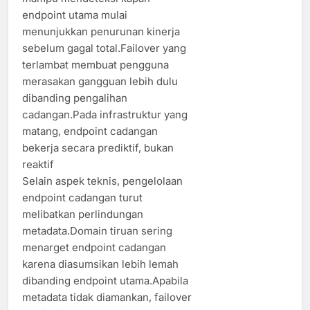
endpoint utama mulai
menunjukkan penurunan kinerja
sebelum gagal total.Failover yang
terlambat membuat pengguna
merasakan gangguan lebih dulu
dibanding pengalihan
cadangan.Pada infrastruktur yang
matang, endpoint cadangan
bekerja secara prediktif, bukan
reaktif
Selain aspek teknis, pengelolaan
endpoint cadangan turut
melibatkan perlindungan
metadata.Domain tiruan sering
menarget endpoint cadangan
karena diasumsikan lebih lemah
dibanding endpoint utama.Apabila
metadata tidak diamankan, failover