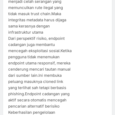
menjadi celah serangan yang
memunculkan rute ilegal yang
tidak masuk trust chain.Maka
integritas metadata harus dijaga
sama kerasnya dengan
infrastruktur utama
Dari perspektif risiko, endpoint
cadangan juga membantu
mencegah eksploitasi sosial.Ketika
pengguna tidak menemukan
endpoint utama responsif, mereka
cenderung mencari tautan manual
dari sumber lain.Ini membuka
peluang masuknya cloned link
yang terlihat sah tetapi berbasis
phishing.Endpoint cadangan yang
aktif secara otomatis mencegah
pencarian alternatif berisiko
Keberhasilan pengelolaan