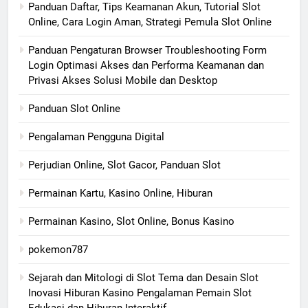
Panduan Daftar, Tips Keamanan Akun, Tutorial Slot
Online, Cara Login Aman, Strategi Pemula Slot Online
Panduan Pengaturan Browser Troubleshooting Form
Login Optimasi Akses dan Performa Keamanan dan
Privasi Akses Solusi Mobile dan Desktop
Panduan Slot Online
Pengalaman Pengguna Digital
Perjudian Online, Slot Gacor, Panduan Slot
Permainan Kartu, Kasino Online, Hiburan
Permainan Kasino, Slot Online, Bonus Kasino
pokemon787
Sejarah dan Mitologi di Slot Tema dan Desain Slot
Inovasi Hiburan Kasino Pengalaman Pemain Slot