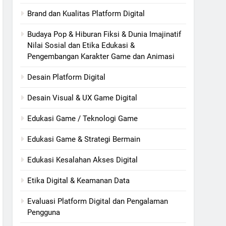
Brand dan Kualitas Platform Digital
Budaya Pop & Hiburan Fiksi & Dunia Imajinatif
Nilai Sosial dan Etika Edukasi &
Pengembangan Karakter Game dan Animasi
Desain Platform Digital
Desain Visual & UX Game Digital
Edukasi Game / Teknologi Game
Edukasi Game & Strategi Bermain
Edukasi Kesalahan Akses Digital
Etika Digital & Keamanan Data
Evaluasi Platform Digital dan Pengalaman
Pengguna