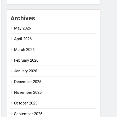
Archives
May 2026
April 2026
March 2026
February 2026
January 2026
December 2025
November 2025
October 2025
September 2025