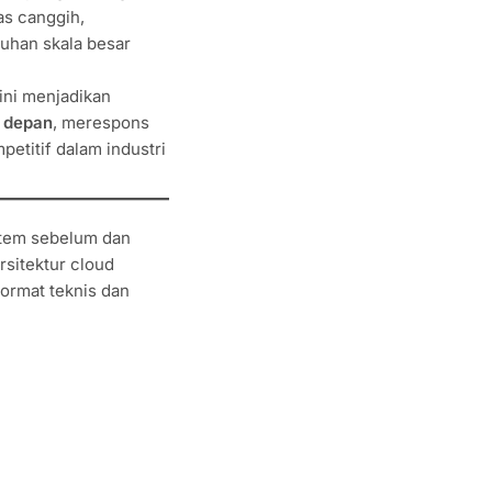
as canggih,
uhan skala besar
ini menjadikan
 depan
, merespons
etitif dalam industri
stem sebelum dan
sitektur cloud
ormat teknis dan