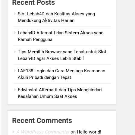
Recent Posts
Slot Lebah4D dan Kualitas Akses yang
Mendukung Aktivitas Harian
Lebah4D Alternatif dan Sistem Akses yang
Ramah Pengguna
Tips Memilih Browser yang Tepat untuk Slot
Lebah4D agar Akses Lebih Stabil
LAE138 Login dan Cara Menjaga Keamanan
Akun Pribadi dengan Tepat
Edwinslot Alternatif dan Tips Menghindari
Kesalahan Umum Saat Akses
Recent Comments
A WordPress Commenter
on
Hello world!