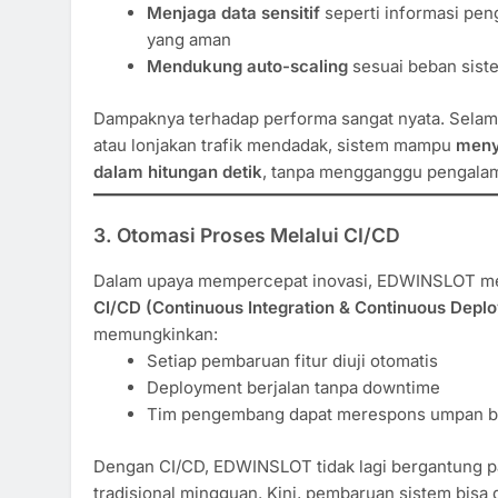
Menjaga data sensitif
seperti informasi peng
yang aman
Mendukung auto-scaling
sesuai beban siste
Dampaknya terhadap performa sangat nyata. Sela
atau lonjakan trafik mendadak, sistem mampu
meny
dalam hitungan detik
, tanpa mengganggu pengala
3. Otomasi Proses Melalui CI/CD
Dalam upaya mempercepat inovasi, EDWINSLOT m
CI/CD (Continuous Integration & Continuous Depl
memungkinkan:
Setiap pembaruan fitur diuji otomatis
Deployment berjalan tanpa downtime
Tim pengembang dapat merespons umpan bal
Dengan CI/CD, EDWINSLOT tidak lagi bergantung pad
tradisional mingguan. Kini, pembaruan sistem bisa 