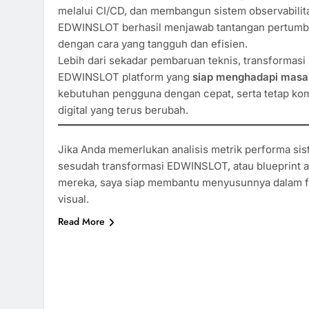
melalui CI/CD, dan membangun sistem observabilit
EDWINSLOT berhasil menjawab tantangan pertumb
dengan cara yang tangguh dan efisien.
Lebih dari sekadar pembaruan teknis, transformasi 
EDWINSLOT platform yang
siap menghadapi masa
kebutuhan pengguna dengan cepat, serta tetap komp
digital yang terus berubah.
Jika Anda memerlukan analisis metrik performa si
sesudah transformasi EDWINSLOT, atau blueprint ar
mereka, saya siap membantu menyusunnya dalam f
visual.
Read More