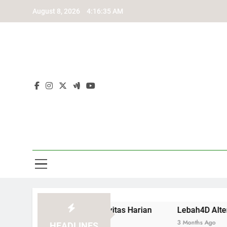
Skip
August 8, 2026
4:16:36 AM
to
content
Kab
Temukan P
g Mendukung Aktivitas Harian
Lebah4D Alternatif dan 
3 Months Ago
HEADLINES