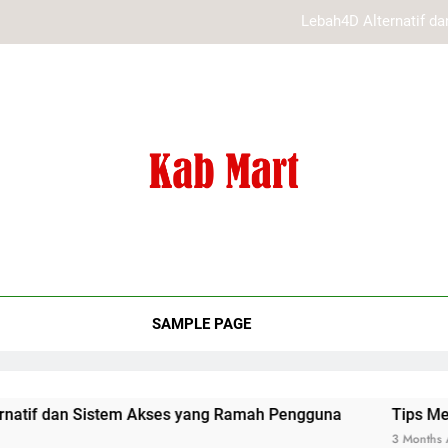
Lebah4D Alternatif d
Tips Memilih Browser yang Tepat untuk
LAE138 Login dan Cara Menjaga
Slot Lebah4D dan Kualitas A
Lebah4D Alternatif d
Tips Memilih Browser yang Tepat untuk
 Mart
roduk Kebutuhan Harian Dengan Mudah Di Kab Mart.
LAE138 Login dan Cara Menjaga
SAMPLE PAGE
Sistem Akses yang Ramah Pengguna
Tips Memilih Browse
3 Months Ago