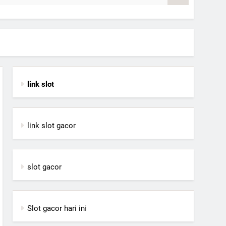
link slot
link slot gacor
slot gacor
Slot gacor hari in
i