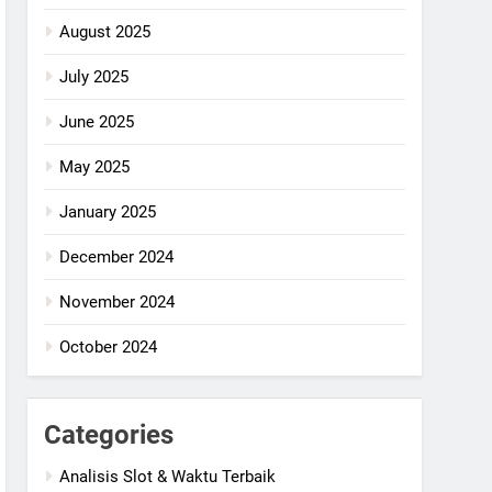
August 2025
July 2025
June 2025
May 2025
January 2025
December 2024
November 2024
October 2024
Categories
Analisis Slot & Waktu Terbaik