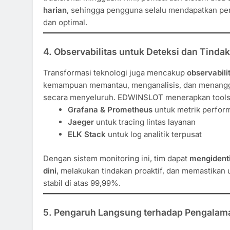
harian
, sehingga pengguna selalu mendapatkan pe
dan optimal.
4. Observabilitas untuk Deteksi dan Tinda
Transformasi teknologi juga mencakup
observabili
kemampuan memantau, menganalisis, dan menangg
secara menyeluruh. EDWINSLOT menerapkan tools 
Grafana & Prometheus
untuk metrik perfor
Jaeger
untuk tracing lintas layanan
ELK Stack
untuk log analitik terpusat
Dengan sistem monitoring ini, tim dapat
mengidenti
dini
, melakukan tindakan proaktif, dan memastikan 
stabil di atas 99,99%.
5. Pengaruh Langsung terhadap Pengala