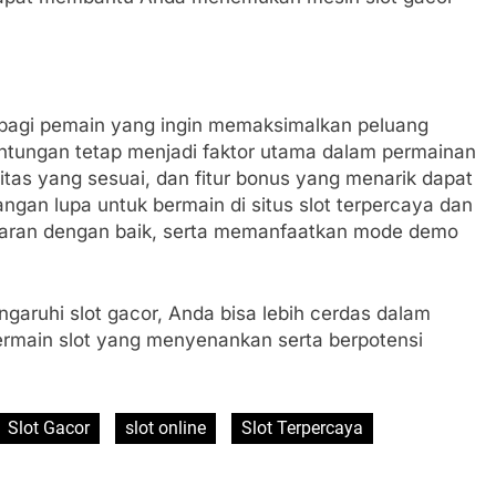
 bagi pemain yang ingin memaksimalkan peluang
untungan tetap menjadi faktor utama dalam permainan
litas yang sesuai, dan fitur bonus yang menarik dapat
an lupa untuk bermain di situs slot terpercaya dan
ggaran dengan baik, serta memanfaatkan mode demo
ruhi slot gacor, Anda bisa lebih cerdas dalam
rmain slot yang menyenankan serta berpotensi
Slot Gacor
slot online
Slot Terpercaya