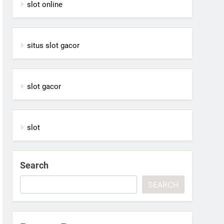
slot online
situs slot gacor
slot gacor
slot
Search
SEARCH