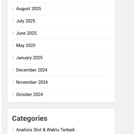
August 2025
July 2025
June 2025
May 2025
January 2025
December 2024
November 2024
October 2024
Categories
Analisis Slot & Waktu Terbaik