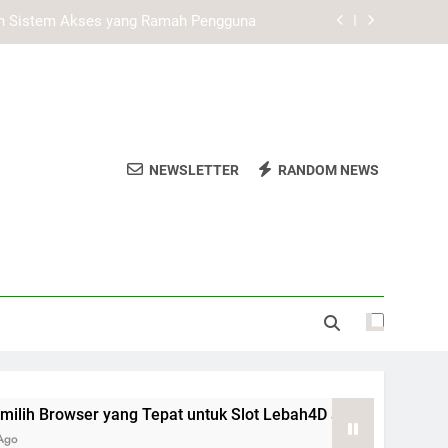
an Sistem Akses yang Ramah Pengguna
 Slot Lebah4D agar Akses Lebih Stabil
 Keamanan Akun Pribadi dengan Tepat
kses yang Mendukung Aktivitas Harian
NEWSLETTER
RANDOM NEWS
an Sistem Akses yang Ramah Pengguna
 Slot Lebah4D agar Akses Lebih Stabil
 Keamanan Akun Pribadi dengan Tepat
r yang Tepat untuk Slot Lebah4D agar Akses Lebih Stabil