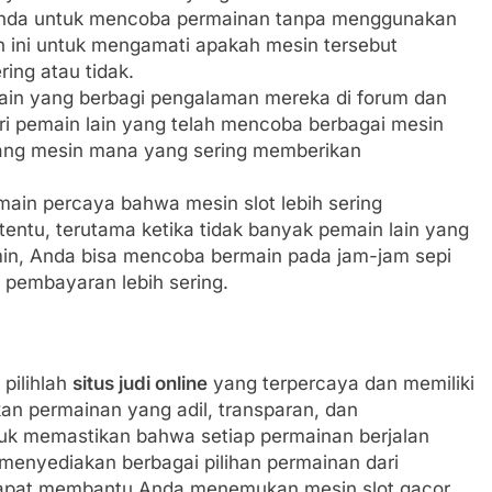
 Anda untuk mencoba permainan tanpa menggunakan
ini untuk mengamati apakah mesin tersebut
ing atau tidak.
ain yang berbagi pengalaman mereka di forum dan
ri pemain lain yang telah mencoba berbagai mesin
ang mesin mana yang sering memberikan
main percaya bahwa mesin slot lebih sering
ntu, terutama ketika tidak banyak pemain lain yang
amin, Anda bisa mencoba bermain pada jam-jam sepi
pembayaran lebih sering.
pilihlah
situs judi online
yang terpercaya dan memiliki
kan permainan yang adil, transparan, dan
tuk memastikan bahwa setiap permainan berjalan
a menyediakan berbagai pilihan permainan dari
dapat membantu Anda menemukan mesin slot gacor