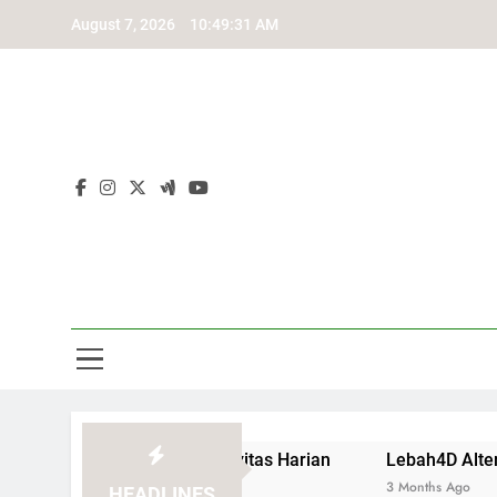
Skip
August 7, 2026
10:49:32 AM
to
content
Kab
Temukan P
g Mendukung Aktivitas Harian
Lebah4D Alternatif dan 
3 Months Ago
HEADLINES