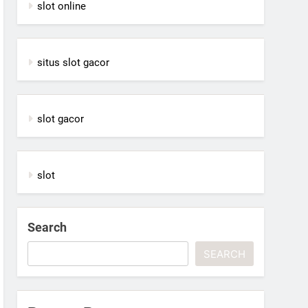
slot online
situs slot gacor
slot gacor
slot
Search
SEARCH