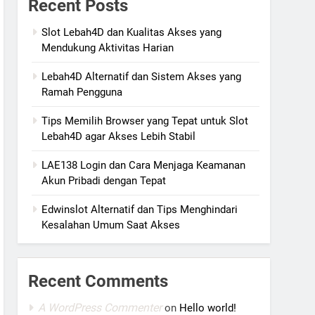
Recent Posts
Slot Lebah4D dan Kualitas Akses yang
Mendukung Aktivitas Harian
Lebah4D Alternatif dan Sistem Akses yang
Ramah Pengguna
Tips Memilih Browser yang Tepat untuk Slot
Lebah4D agar Akses Lebih Stabil
LAE138 Login dan Cara Menjaga Keamanan
Akun Pribadi dengan Tepat
Edwinslot Alternatif dan Tips Menghindari
Kesalahan Umum Saat Akses
Recent Comments
A WordPress Commenter
on
Hello world!