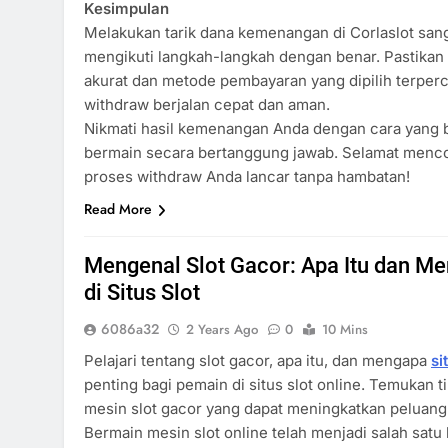
Kesimpulan
Melakukan tarik dana kemenangan di Corlaslot san
mengikuti langkah-langkah dengan benar. Pastikan 
akurat dan metode pembayaran yang dipilih terper
withdraw berjalan cepat dan aman.
Nikmati hasil kemenangan Anda dengan cara yang b
bermain secara bertanggung jawab. Selamat men
proses withdraw Anda lancar tanpa hambatan!
Read More
Mengenal Slot Gacor: Apa Itu dan M
di Situs Slot
6086a32
2 Years Ago
0
10 Mins
Pelajari tentang slot gacor, apa itu, dan mengapa
si
penting bagi pemain di situs slot online. Temukan t
mesin slot gacor yang dapat meningkatkan peluan
Bermain mesin slot online telah menjadi salah satu