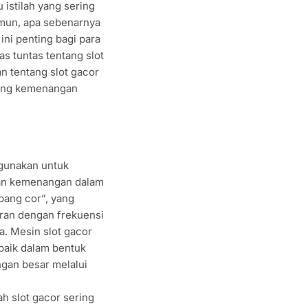
u istilah yang sering
amun, apa sebenarnya
ni penting bagi para
as tuntas tentang slot
 tentang slot gacor
ang kemenangan
igunakan untuk
an kemenangan dalam
mpang cor”, yang
ran dengan frekuensi
a. Mesin slot gacor
baik dalam bentuk
gan besar melalui
h slot gacor sering