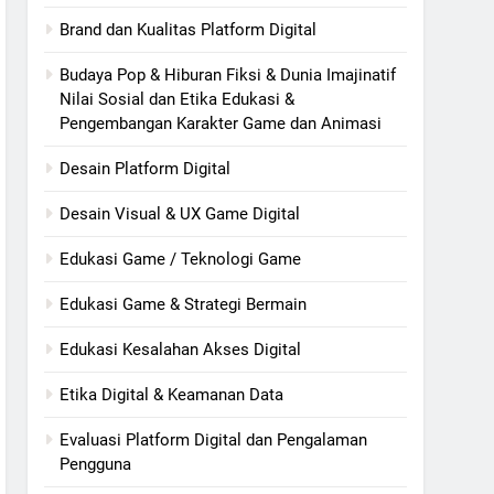
Brand dan Kualitas Platform Digital
Budaya Pop & Hiburan Fiksi & Dunia Imajinatif
Nilai Sosial dan Etika Edukasi &
Pengembangan Karakter Game dan Animasi
Desain Platform Digital
Desain Visual & UX Game Digital
Edukasi Game / Teknologi Game
Edukasi Game & Strategi Bermain
Edukasi Kesalahan Akses Digital
Etika Digital & Keamanan Data
Evaluasi Platform Digital dan Pengalaman
Pengguna