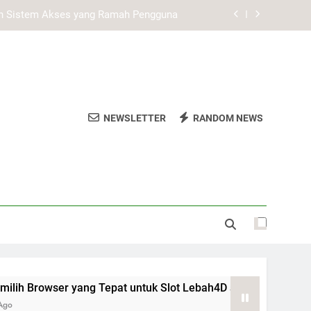
an Sistem Akses yang Ramah Pengguna
 Slot Lebah4D agar Akses Lebih Stabil
 Keamanan Akun Pribadi dengan Tepat
kses yang Mendukung Aktivitas Harian
NEWSLETTER
RANDOM NEWS
an Sistem Akses yang Ramah Pengguna
 Slot Lebah4D agar Akses Lebih Stabil
 Keamanan Akun Pribadi dengan Tepat
r yang Tepat untuk Slot Lebah4D agar Akses Lebih Stabil