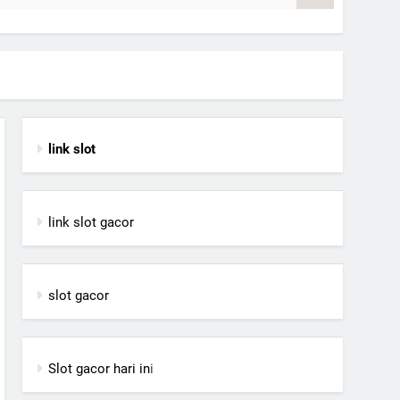
link slot
link slot gacor
slot gacor
Slot gacor hari in
i