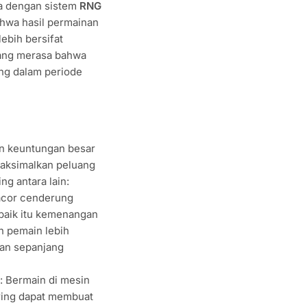
ja dengan sistem
RNG
hwa hasil permainan
lebih bersifat
ang merasa bahwa
ng dalam periode
n keuntungan besar
maksimalkan peluang
g antara lain:
gacor cenderung
baik itu kemenangan
an pemain lebih
an sepanjang
: Bermain di mesin
ring dapat membuat