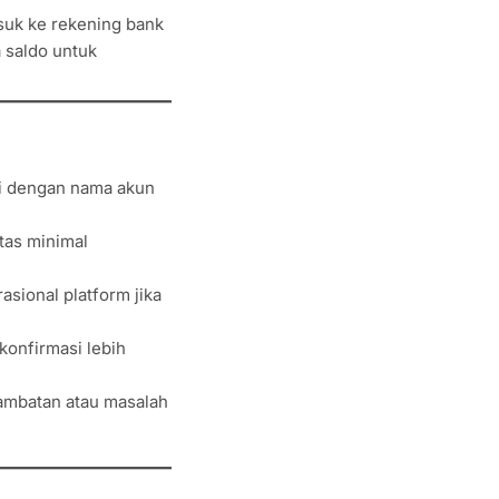
suk ke rekening bank
 saldo untuk
ai dengan nama akun
tas minimal
asional platform jika
konfirmasi lebih
lambatan atau masalah