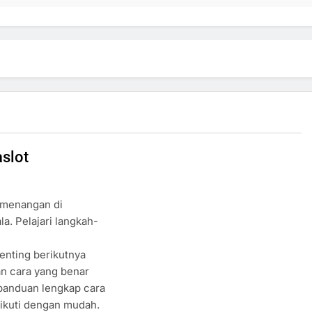
slot
menangan di
a. Pelajari langkah-
enting berikutnya
n cara yang benar
 panduan lengkap cara
 ikuti dengan mudah.