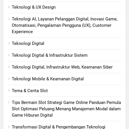
Teknologi & UX Design
Teknologi AI, Layanan Pelanggan Digital, Inovasi Game,
Otomatisasi, Pengalaman Pengguna (UX), Customer
Experience
Teknologi Digital
Teknologi Digital & Infrastruktur Sistem
Teknologi Digital, Infrastruktur Web, Keamanan Siber
Teknologi Mobile & Keamanan Digital
Tema & Cerita Slot
Tips Bermain Slot Strategi Game Online Panduan Pemula
Slot Optimasi Peluang Menang Manajemen Modal dalam
Game Hiburan Digital
Transformasi Digital & Pengembangan Teknologi