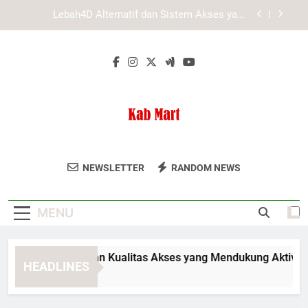
Skip
Lebah4D Alternatif dan Sistem Akses yang
Ramah Pengguna
to
content
Tips Memilih Browser yang Tepat untuk Slot
Lebah4D agar Akses Lebih Stabil
LAE138 Login dan Cara Menjaga Keamanan Akun
Pribadi dengan Tepat
Slot Lebah4D dan Kualitas Akses yang
Mendukung Aktivitas Harian
Lebah4D Alternatif dan Sistem Akses yang
Ramah Pengguna
Kab Mart
Temukan Produk Kebutuhan Harian Dengan
Tips Memilih Browser yang Tepat untuk Slot
NEWSLETTER
RANDOM NEWS
Lebah4D agar Akses Lebih Stabil
Mudah Di Kab Mart.
LAE138 Login dan Cara Menjaga Keamanan Akun
Pribadi dengan Tepat
MENU
Slot Lebah4D dan Kualitas Akses yang Mendukung Aktivitas H
HEADLINES
3 Months Ago