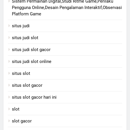
Sistem Permainan Digital,Studi Ritme Game,Perilaku
Pengguna Online,Desain Pengalaman Interaktif,Observasi
Platform Game
situs judi
situs judi slot
situs judi slot gacor
situs judi slot online
situs slot
situs slot gacor
situs slot gacor hari ini
slot
slot gacor