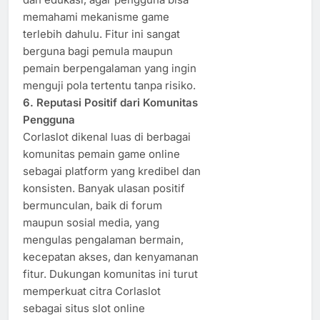
memahami mekanisme game
terlebih dahulu. Fitur ini sangat
berguna bagi pemula maupun
pemain berpengalaman yang ingin
menguji pola tertentu tanpa risiko.
6. Reputasi Positif dari Komunitas
Pengguna
Corlaslot dikenal luas di berbagai
komunitas pemain game online
sebagai platform yang kredibel dan
konsisten. Banyak ulasan positif
bermunculan, baik di forum
maupun sosial media, yang
mengulas pengalaman bermain,
kecepatan akses, dan kenyamanan
fitur. Dukungan komunitas ini turut
memperkuat citra Corlaslot
sebagai situs slot online