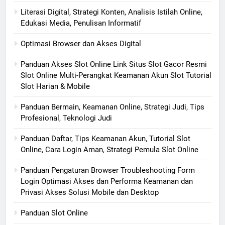
Literasi Digital, Strategi Konten, Analisis Istilah Online,
Edukasi Media, Penulisan Informatif
Optimasi Browser dan Akses Digital
Panduan Akses Slot Online Link Situs Slot Gacor Resmi
Slot Online Multi-Perangkat Keamanan Akun Slot Tutorial
Slot Harian & Mobile
Panduan Bermain, Keamanan Online, Strategi Judi, Tips
Profesional, Teknologi Judi
Panduan Daftar, Tips Keamanan Akun, Tutorial Slot
Online, Cara Login Aman, Strategi Pemula Slot Online
Panduan Pengaturan Browser Troubleshooting Form
Login Optimasi Akses dan Performa Keamanan dan
Privasi Akses Solusi Mobile dan Desktop
Panduan Slot Online