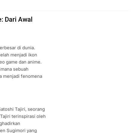
: Dari Awal
rbesar di dunia.
elah menjadi ikon
ideo game dan anime.
imana sebuah
na menjadi fenomena
toshi Tajiri, seorang
jiri terinspirasi oleh
nghadirkan
en Sugimori yang