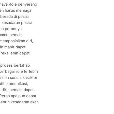
ahaya.Role penyerang
nan harus menjaga
berada di posisi
 kesadaran posisi
an perannya.
amati pemain
memposisikan diri,
n mahir dapat
eka lebih cepat
 proses bertahap
rbagai role terlebih
dan sesuai karakter
tih komunikasi,
 diri, pemain dapat
.Peran apa pun dapat
 penuh kesadaran akan