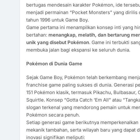
bertugas mendesain karakter Pokémon, ide terse
menjadi permainan “Pocket Monsters” yang dirilis
tahun 1996 untuk Game Boy.
Game pertama ini menampilkan konsep inti yang hin
bertahan:
menangkap, melatih, dan bertarung m
unik yang disebut Pokémon
. Game ini terbukti san
membuka jalan bagi ekspansi ke seluruh dunia.
Pokémon di Dunia Game
Sejak Game Boy, Pokémon telah berkembang menjad
franchise game paling sukses di dunia. Generasi 
151 Pokémon klasik, termasuk Pikachu, Bulbasaur,
Squirtle. Konsep “Gotta Catch ‘Em All” atau “Tang
slogan terkenal yang mendorong pemain untuk men
Pokémon secara penuh.
Setiap generasi game berikutnya memperkenalkan
mekanik tambahan, serta wilayah baru yang dapat di
inovasi signifikan meliputi: