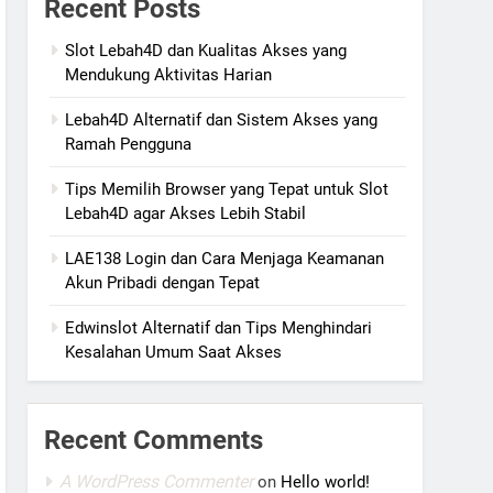
Recent Posts
Slot Lebah4D dan Kualitas Akses yang
Mendukung Aktivitas Harian
Lebah4D Alternatif dan Sistem Akses yang
Ramah Pengguna
Tips Memilih Browser yang Tepat untuk Slot
Lebah4D agar Akses Lebih Stabil
LAE138 Login dan Cara Menjaga Keamanan
Akun Pribadi dengan Tepat
Edwinslot Alternatif dan Tips Menghindari
Kesalahan Umum Saat Akses
Recent Comments
A WordPress Commenter
on
Hello world!