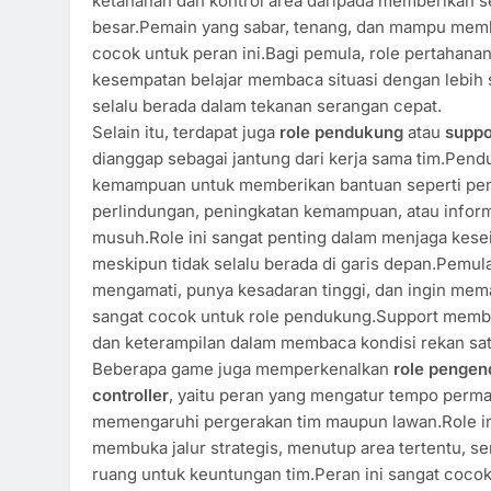
ketahanan dan kontrol area daripada memberikan 
besar.Pemain yang sabar, tenang, dan mampu mem
cocok untuk peran ini.Bagi pemula, role pertahan
kesempatan belajar membaca situasi dengan lebih s
selalu berada dalam tekanan serangan cepat.
Selain itu, terdapat juga
role pendukung
atau
suppo
dianggap sebagai jantung dari kerja sama tim.Pend
kemampuan untuk memberikan bantuan seperti p
perlindungan, peningkatan kemampuan, atau inform
musuh.Role ini sangat penting dalam menjaga kes
meskipun tidak selalu berada di garis depan.Pemul
mengamati, punya kesadaran tinggi, dan ingin memas
sangat cocok untuk role pendukung.Support memb
dan keterampilan dalam membaca kondisi rekan sat
Beberapa game juga memperkenalkan
role pengen
controller
, yaitu peran yang mengatur tempo perm
memengaruhi pergerakan tim maupun lawan.Role in
membuka jalur strategis, menutup area tertentu, s
ruang untuk keuntungan tim.Peran ini sangat coco