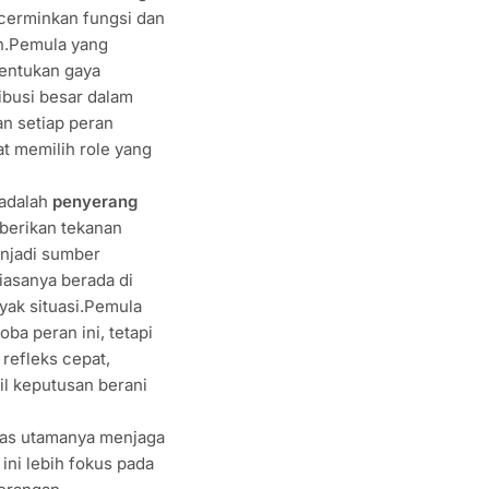
ncerminkan fungsi dan
n.Pemula yang
entukan gaya
ibusi besar dalam
n setiap peran
t memilih role yang
adalah
penyerang
berikan tekanan
njadi sumber
iasanya berada di
yak situasi.Pemula
ba peran ini, tetapi
refleks cepat,
il keputusan berani
gas utamanya menjaga
 ini lebih fokus pada