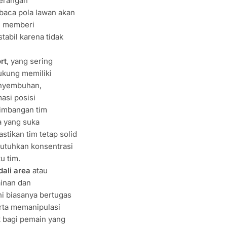
serangan
baca pola lawan akan
an memberi
tabil karena tidak
rt
, yang sering
ukung memiliki
enyembuhan,
asi posisi
eimbangan tim
a yang suka
tikan tim tetap solid
utuhkan konsentrasi
u tim.
dali area
atau
ainan dan
i biasanya bertugas
erta memanipulasi
k bagi pemain yang