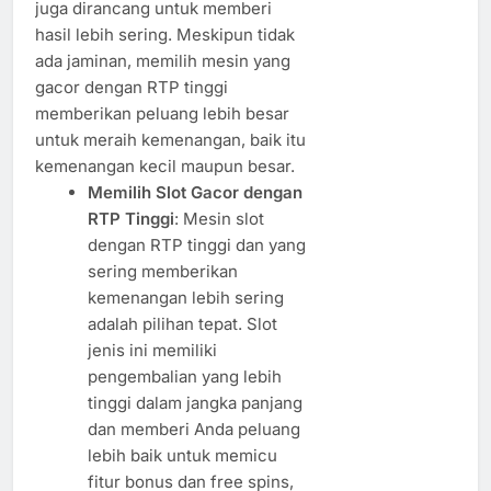
juga dirancang untuk memberi
hasil lebih sering. Meskipun tidak
ada jaminan, memilih mesin yang
gacor dengan RTP tinggi
memberikan peluang lebih besar
untuk meraih kemenangan, baik itu
kemenangan kecil maupun besar.
Memilih Slot Gacor dengan
RTP Tinggi
: Mesin slot
dengan RTP tinggi dan yang
sering memberikan
kemenangan lebih sering
adalah pilihan tepat. Slot
jenis ini memiliki
pengembalian yang lebih
tinggi dalam jangka panjang
dan memberi Anda peluang
lebih baik untuk memicu
fitur bonus dan free spins,