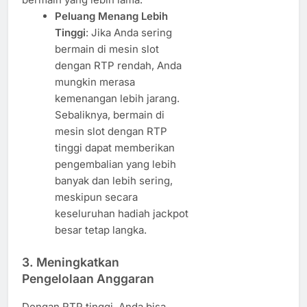
Peluang Menang Lebih
Tinggi
: Jika Anda sering
bermain di mesin slot
dengan RTP rendah, Anda
mungkin merasa
kemenangan lebih jarang.
Sebaliknya, bermain di
mesin slot dengan RTP
tinggi dapat memberikan
pengembalian yang lebih
banyak dan lebih sering,
meskipun secara
keseluruhan hadiah jackpot
besar tetap langka.
3.
Meningkatkan
Pengelolaan Anggaran
Dengan RTP tinggi, Anda bisa