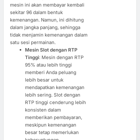
mesin ini akan membayar kembali
sekitar 96 dalam bentuk
kemenangan. Namun, ini dihitung
dalam jangka panjang, sehingga
tidak menjamin kemenangan dalam
satu sesi permainan.
Mesin Slot dengan RTP
Tinggi
: Mesin dengan RTP
95% atau lebih tinggi
memberi Anda peluang
lebih besar untuk
mendapatkan kemenangan
lebih sering. Slot dengan
RTP tinggi cenderung lebih
konsisten dalam
memberikan pembayaran,
meskipun kemenangan
besar tetap memerlukan
keberuntungan.