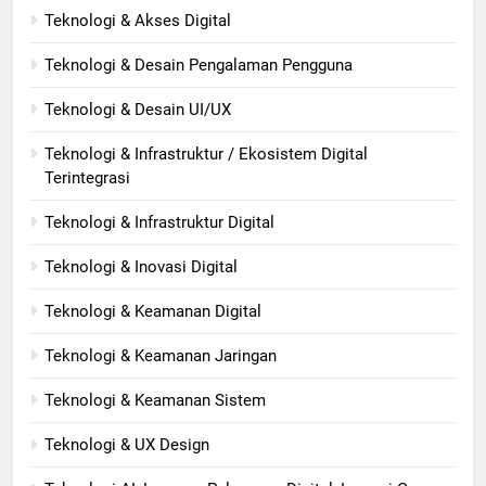
Teknologi & Akses Digital
Teknologi & Desain Pengalaman Pengguna
Teknologi & Desain UI/UX
Teknologi & Infrastruktur / Ekosistem Digital
Terintegrasi
Teknologi & Infrastruktur Digital
Teknologi & Inovasi Digital
Teknologi & Keamanan Digital
Teknologi & Keamanan Jaringan
Teknologi & Keamanan Sistem
Teknologi & UX Design