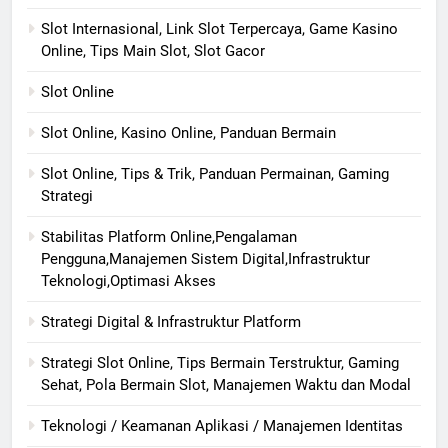
Slot Internasional, Link Slot Terpercaya, Game Kasino
Online, Tips Main Slot, Slot Gacor
Slot Online
Slot Online, Kasino Online, Panduan Bermain
Slot Online, Tips & Trik, Panduan Permainan, Gaming
Strategi
Stabilitas Platform Online,Pengalaman
Pengguna,Manajemen Sistem Digital,Infrastruktur
Teknologi,Optimasi Akses
Strategi Digital & Infrastruktur Platform
Strategi Slot Online, Tips Bermain Terstruktur, Gaming
Sehat, Pola Bermain Slot, Manajemen Waktu dan Modal
Teknologi / Keamanan Aplikasi / Manajemen Identitas