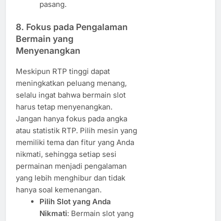
pasang.
8.
Fokus pada Pengalaman
Bermain yang
Menyenangkan
Meskipun RTP tinggi dapat
meningkatkan peluang menang,
selalu ingat bahwa bermain slot
harus tetap menyenangkan.
Jangan hanya fokus pada angka
atau statistik RTP. Pilih mesin yang
memiliki tema dan fitur yang Anda
nikmati, sehingga setiap sesi
permainan menjadi pengalaman
yang lebih menghibur dan tidak
hanya soal kemenangan.
Pilih Slot yang Anda
Nikmati
: Bermain slot yang