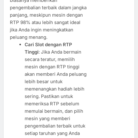
biasanya memberikan
pengembalian terbaik dalam jangka
panjang, meskipun mesin dengan
RTP 98% atau lebih sangat ideal
jika Anda ingin meningkatkan
peluang menang.
Cari Slot dengan RTP
Tinggi
: Jika Anda bermain
secara teratur, memilih
mesin dengan RTP tinggi
akan memberi Anda peluang
lebih besar untuk
memenangkan hadiah lebih
sering. Pastikan untuk
memeriksa RTP sebelum
memulai bermain, dan pilih
mesin yang memberi
pengembalian terbaik untuk
setiap taruhan yang Anda