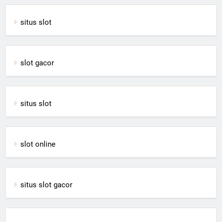
situs slot
slot gacor
situs slot
slot online
situs slot gacor