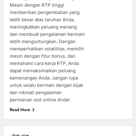
Mesin dengan RTP tinggi
memberikan pengembalian yang
lebih besar atas taruhan Anda,
meningkatkan peluang menang
dan membuat pengalaman bermain
lebih menguntungkan. Dengan
memperhatikan volatilitas, memilih
mesin dengan fitur bonus, dan
memahami cara kerja RTP, Anda
dapat memaksimalkan peluang
kemenangan Anda. Jangan lupa
untuk selalu bermain dengan bijak
dan nikmati pengalaman
permainan slot online Anda!
Read More