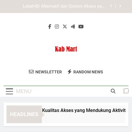
Skip
Tips Memilih Browser yang Tepat untuk Slot
to
Lebah4D agar Akses Lebih Stabil
content
LAE138 Login dan Cara Menjaga Keamanan Akun
Pribadi dengan Tepat
Slot Lebah4D dan Kualitas Akses yang
Mendukung Aktivitas Harian
Lebah4D Alternatif dan Sistem Akses yang
Ramah Pengguna
Tips Memilih Browser yang Tepat untuk Slot
Lebah4D agar Akses Lebih Stabil
Kab Mart
Temukan Produk Kebutuhan Harian Dengan
LAE138 Login dan Cara Menjaga Keamanan Akun
NEWSLETTER
RANDOM NEWS
Pribadi dengan Tepat
Mudah Di Kab Mart.
MENU
lot Lebah4D dan Kualitas Akses yang Mendukung Aktivitas Ha
HEADLINES
 Months Ago