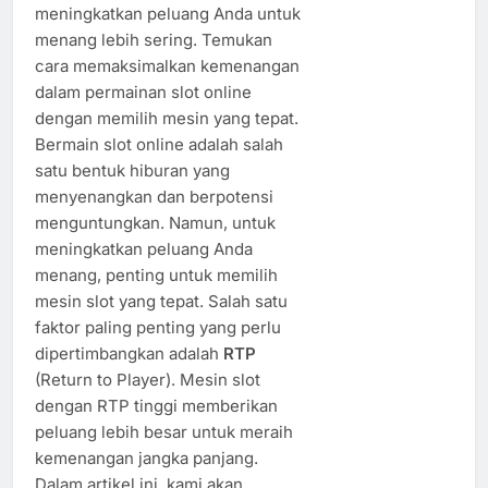
meningkatkan peluang Anda untuk
menang lebih sering. Temukan
cara memaksimalkan kemenangan
dalam permainan slot online
dengan memilih mesin yang tepat.
Bermain slot online adalah salah
satu bentuk hiburan yang
menyenangkan dan berpotensi
menguntungkan. Namun, untuk
meningkatkan peluang Anda
menang, penting untuk memilih
mesin slot yang tepat. Salah satu
faktor paling penting yang perlu
dipertimbangkan adalah
RTP
(Return to Player). Mesin slot
dengan RTP tinggi memberikan
peluang lebih besar untuk meraih
kemenangan jangka panjang.
Dalam artikel ini, kami akan