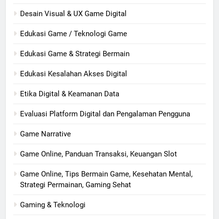
Desain Visual & UX Game Digital
Edukasi Game / Teknologi Game
Edukasi Game & Strategi Bermain
Edukasi Kesalahan Akses Digital
Etika Digital & Keamanan Data
Evaluasi Platform Digital dan Pengalaman Pengguna
Game Narrative
Game Online, Panduan Transaksi, Keuangan Slot
Game Online, Tips Bermain Game, Kesehatan Mental,
Strategi Permainan, Gaming Sehat
Gaming & Teknologi