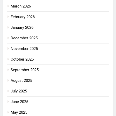
March 2026
February 2026
January 2026
December 2025
November 2025
October 2025
September 2025
August 2025
July 2025
June 2025
May 2025