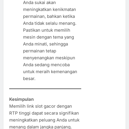
Anda sukai akan
meningkatkan kenikmatan
permainan, bahkan ketika
Anda tidak selalu menang.
Pastikan untuk memilih
mesin dengan tema yang
Anda minati, sehingga
permainan tetap
menyenangkan meskipun
Anda sedang mencoba
untuk meraih kemenangan
besar.
Kesimpulan
Memilih link slot gacor dengan
RTP tinggi dapat secara signifikan
meningkatkan peluang Anda untuk
menang dalam jangka panjang.