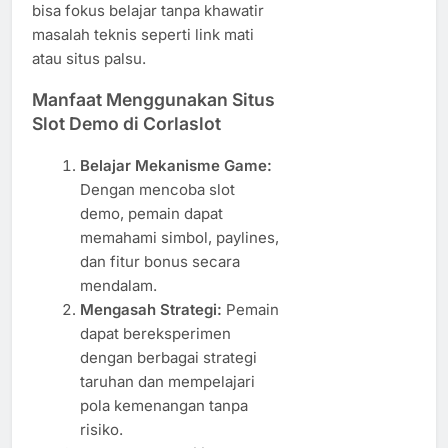
bisa fokus belajar tanpa khawatir
masalah teknis seperti link mati
atau situs palsu.
Manfaat Menggunakan Situs
Slot Demo di Corlaslot
Belajar Mekanisme Game:
Dengan mencoba slot
demo, pemain dapat
memahami simbol, paylines,
dan fitur bonus secara
mendalam.
Mengasah Strategi:
Pemain
dapat bereksperimen
dengan berbagai strategi
taruhan dan mempelajari
pola kemenangan tanpa
risiko.