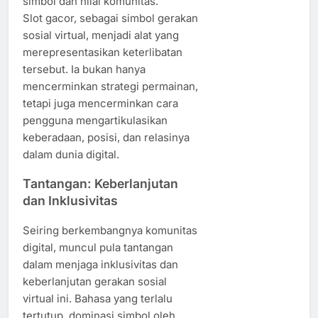
simbol dan nilai komunitas.
Slot gacor, sebagai simbol gerakan
sosial virtual, menjadi alat yang
merepresentasikan keterlibatan
tersebut. Ia bukan hanya
mencerminkan strategi permainan,
tetapi juga mencerminkan cara
pengguna mengartikulasikan
keberadaan, posisi, dan relasinya
dalam dunia digital.
Tantangan: Keberlanjutan
dan Inklusivitas
Seiring berkembangnya komunitas
digital, muncul pula tantangan
dalam menjaga inklusivitas dan
keberlanjutan gerakan sosial
virtual ini. Bahasa yang terlalu
tertutup, dominasi simbol oleh