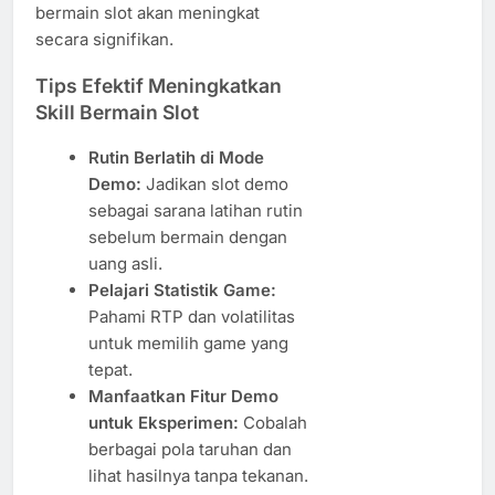
bermain slot akan meningkat
secara signifikan.
Tips Efektif Meningkatkan
Skill Bermain Slot
Rutin Berlatih di Mode
Demo:
Jadikan slot demo
sebagai sarana latihan rutin
sebelum bermain dengan
uang asli.
Pelajari Statistik Game:
Pahami RTP dan volatilitas
untuk memilih game yang
tepat.
Manfaatkan Fitur Demo
untuk Eksperimen:
Cobalah
berbagai pola taruhan dan
lihat hasilnya tanpa tekanan.