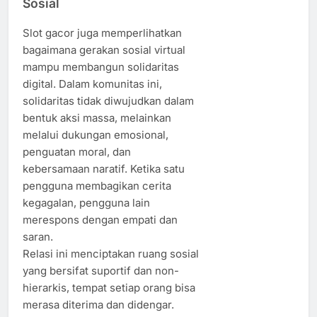
Sosial
Slot gacor juga memperlihatkan
bagaimana gerakan sosial virtual
mampu membangun solidaritas
digital. Dalam komunitas ini,
solidaritas tidak diwujudkan dalam
bentuk aksi massa, melainkan
melalui dukungan emosional,
penguatan moral, dan
kebersamaan naratif. Ketika satu
pengguna membagikan cerita
kegagalan, pengguna lain
merespons dengan empati dan
saran.
Relasi ini menciptakan ruang sosial
yang bersifat suportif dan non-
hierarkis, tempat setiap orang bisa
merasa diterima dan didengar.