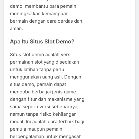
demo, membantu para pemain
meningkatkan kemampuan
bermain dengan cara cerdas dan
aman.
Apa Itu Situs Slot Demo?
Situs slot demo adalah versi
permainan slot yang disediakan
untuk latihan tanpa perlu
menggunakan uang asli. Dengan
situs demo, pemain dapat
mencoba berbagai jenis game
dengan fitur dan mekanisme yang
sama seperti versi sebenarnya,
namun tanpa risiko kehilangan
modal. Ini adalah cara terbaik bagi
pemula maupun pemain
berpengalaman untuk mengasah