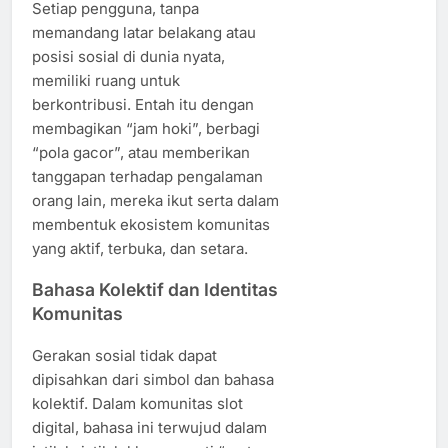
Setiap pengguna, tanpa
memandang latar belakang atau
posisi sosial di dunia nyata,
memiliki ruang untuk
berkontribusi. Entah itu dengan
membagikan “jam hoki”, berbagi
“pola gacor”, atau memberikan
tanggapan terhadap pengalaman
orang lain, mereka ikut serta dalam
membentuk ekosistem komunitas
yang aktif, terbuka, dan setara.
Bahasa Kolektif dan Identitas
Komunitas
Gerakan sosial tidak dapat
dipisahkan dari simbol dan bahasa
kolektif. Dalam komunitas slot
digital, bahasa ini terwujud dalam