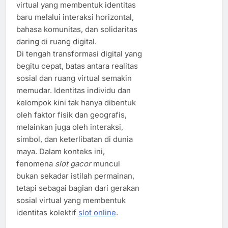
virtual yang membentuk identitas
baru melalui interaksi horizontal,
bahasa komunitas, dan solidaritas
daring di ruang digital.
Di tengah transformasi digital yang
begitu cepat, batas antara realitas
sosial dan ruang virtual semakin
memudar. Identitas individu dan
kelompok kini tak hanya dibentuk
oleh faktor fisik dan geografis,
melainkan juga oleh interaksi,
simbol, dan keterlibatan di dunia
maya. Dalam konteks ini,
fenomena
slot gacor
muncul
bukan sekadar istilah permainan,
tetapi sebagai bagian dari gerakan
sosial virtual yang membentuk
identitas kolektif
slot online
.