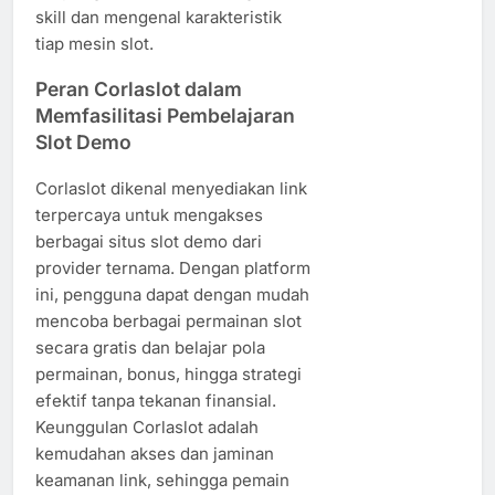
skill dan mengenal karakteristik
tiap mesin slot.
Peran Corlaslot dalam
Memfasilitasi Pembelajaran
Slot Demo
Corlaslot dikenal menyediakan link
terpercaya untuk mengakses
berbagai situs slot demo dari
provider ternama. Dengan platform
ini, pengguna dapat dengan mudah
mencoba berbagai permainan slot
secara gratis dan belajar pola
permainan, bonus, hingga strategi
efektif tanpa tekanan finansial.
Keunggulan Corlaslot adalah
kemudahan akses dan jaminan
keamanan link, sehingga pemain