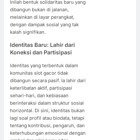
Inilah bentuk solidaritas baru yang
dibangun bukan di jalanan,
melainkan di layar perangkat,
dengan dampak sosial yang tak
kalah signifikan.
Identitas Baru: Lahir dari
Koneksi dan Partisipasi
Identitas yang terbentuk dalam
komunitas slot gacor tidak
dibangun secara pasif. Ia lahir dari
keterlibatan aktif, partisipasi
sehari-hari, dan kebiasaan
berinteraksi dalam struktur sosial
horizontal. Di sini, identitas bukan
lagi soal profil atau biodata, tetapi
tentang kontribusi, pengaruh, dan
keterhubungan emosional dengan