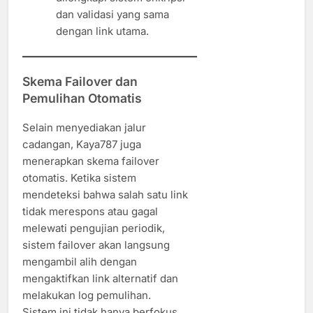
dan validasi yang sama
dengan link utama.
Skema Failover dan
Pemulihan Otomatis
Selain menyediakan jalur
cadangan, Kaya787 juga
menerapkan skema failover
otomatis. Ketika sistem
mendeteksi bahwa salah satu link
tidak merespons atau gagal
melewati pengujian periodik,
sistem failover akan langsung
mengambil alih dengan
mengaktifkan link alternatif dan
melakukan log pemulihan.
Sistem ini tidak hanya berfokus