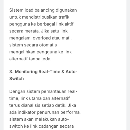
Sistem load balancing digunakan
untuk mendistribusikan trafik
pengguna ke berbagai link aktif
secara merata. Jika satu link
mengalami overload atau mati,
sistem secara otomatis
mengalihkan pengguna ke link
alternatif tanpa jeda.
3.
Monitoring Real-Time & Auto-
Switch
Dengan sistem pemantauan real-
time, link utama dan alternatif
terus dianalisis setiap detik. Jika
ada indikator penurunan performa,
sistem akan melakukan auto-
switch ke link cadangan secara