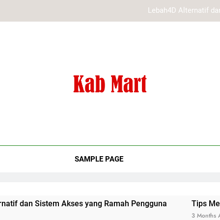
Lebah4D Alternatif d
Tips Memilih Browser yang Tepat untuk
LAE138 Login dan Cara Menjaga
Slot Lebah4D dan Kualitas A
Lebah4D Alternatif d
Tips Memilih Browser yang Tepat untuk
 Mart
roduk Kebutuhan Harian Dengan Mudah Di Kab Mart.
LAE138 Login dan Cara Menjaga
SAMPLE PAGE
Sistem Akses yang Ramah Pengguna
Tips Memilih Browse
3 Months Ago