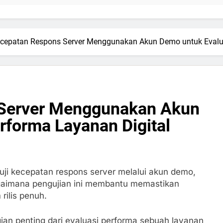
ecepatan Respons Server Menggunakan Akun Demo untuk Evalua
 Server Menggunakan Akun
rforma Layanan Digital
i kecepatan respons server melalui akun demo,
agaimana pengujian ini membantu memastikan
ilis penuh.
ian penting dari evaluasi performa sebuah layanan