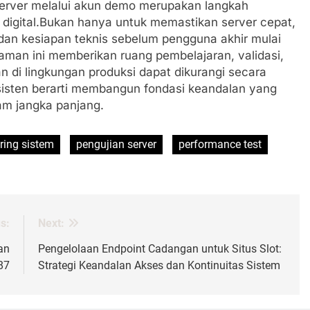
server melalui akun demo merupakan langkah
n digital.Bukan hanya untuk memastikan server cepat,
si, dan kesiapan teknis sebelum pengguna akhir mulai
aman ini memberikan ruang pembelajaran, validasi,
 di lingkungan produksi dapat dikurangi secara
nsisten berarti membangun fondasi keandalan yang
am jangka panjang.
ring sistem
pengujian server
performance test
s:
Next:
an
Pengelolaan Endpoint Cadangan untuk Situs Slot:
87
Strategi Keandalan Akses dan Kontinuitas Sistem