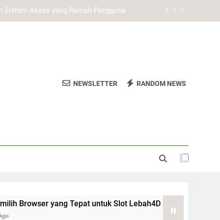
an Sistem Akses yang Ramah Pengguna
 Slot Lebah4D agar Akses Lebih Stabil
 Keamanan Akun Pribadi dengan Tepat
kses yang Mendukung Aktivitas Harian
NEWSLETTER
RANDOM NEWS
an Sistem Akses yang Ramah Pengguna
 Slot Lebah4D agar Akses Lebih Stabil
 Keamanan Akun Pribadi dengan Tepat
r yang Tepat untuk Slot Lebah4D agar Akses Lebih Stabil