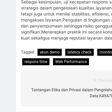
Sebagai kesimpulan, uji kecepatan respons 
strategis dalam pengelolaan kualitas layana
tetapi juga untuk menilai stabilitas, efisien
mengakses layanan.Pengujian di lingkungan 
dan penyempurnaan sehingga risiko gangguan
signifikan.Menerapkan praktik ini secara ko
kuat sekaligus menjaga reputasi layanan dal
Tagged:
akun demo
latency check
monito
respons time
Web Performance
Previou
Post
navigation
Tantangan Etika dan Privasi dalam Pengolah
Data KAYA7