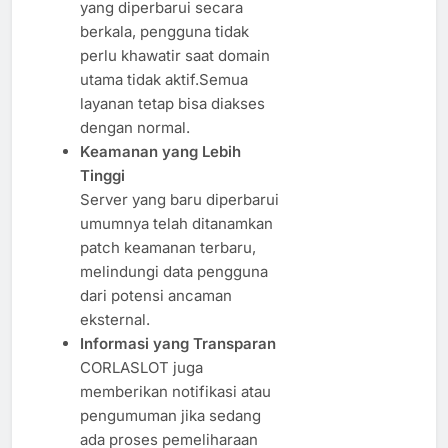
yang diperbarui secara
berkala, pengguna tidak
perlu khawatir saat domain
utama tidak aktif.Semua
layanan tetap bisa diakses
dengan normal.
Keamanan yang Lebih
Tinggi
Server yang baru diperbarui
umumnya telah ditanamkan
patch keamanan terbaru,
melindungi data pengguna
dari potensi ancaman
eksternal.
Informasi yang Transparan
CORLASLOT juga
memberikan notifikasi atau
pengumuman jika sedang
ada proses pemeliharaan