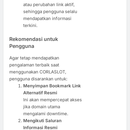
atau perubahan link aktif,
sehingga pengguna selalu
mendapatkan informasi
terkini.
Rekomendasi untuk
Pengguna
Agar tetap mendapatkan
pengalaman terbaik saat
menggunakan CORLASLOT,
pengguna disarankan untuk:
Menyimpan Bookmark Link
Alternatif Resmi
Ini akan mempercepat akses
jika domain utama
mengalami downtime.
Mengikuti Saluran
Informasi Resmi