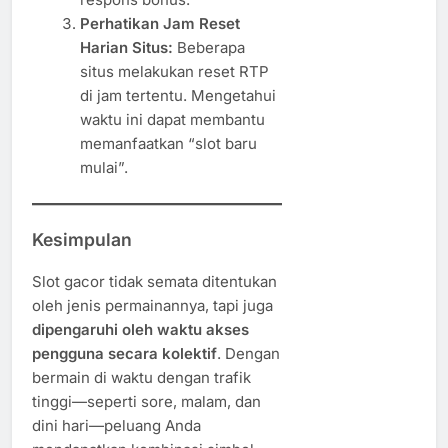
Perhatikan Jam Reset
Harian Situs:
Beberapa
situs melakukan reset RTP
di jam tertentu. Mengetahui
waktu ini dapat membantu
memanfaatkan “slot baru
mulai”.
Kesimpulan
Slot gacor tidak semata ditentukan
oleh jenis permainannya, tapi juga
dipengaruhi oleh waktu akses
pengguna secara kolektif
. Dengan
bermain di waktu dengan trafik
tinggi—seperti sore, malam, dan
dini hari—peluang Anda