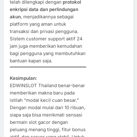
telah dilengkapi dengan
protokol
enkripsi data dan perlindungan
akun
, menjadikannya sebagai
platform yang aman untuk
transaksi dan privasi pengguna.
Sistem customer support aktif 24
jam juga memberikan kemudahan
bagi pengguna yang membutuhkan
bantuan kapan saja.
Kesimpulan
:
EDWINSLOT Thailand benar-benar
memberikan makna baru pada
istilah “modal kecil cuan besar.”
Dengan modal mulai dari 10 ribuan,
siapa saja bisa menikmati sensasi
bermain slot gacor dengan
peluang menang tinggi, fitur bonus
aktif, dan server yang stabil. Untuk