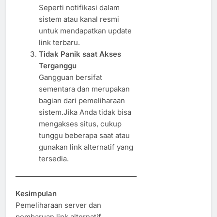
Seperti notifikasi dalam
sistem atau kanal resmi
untuk mendapatkan update
link terbaru.
Tidak Panik saat Akses
Terganggu
Gangguan bersifat
sementara dan merupakan
bagian dari pemeliharaan
sistem.Jika Anda tidak bisa
mengakses situs, cukup
tunggu beberapa saat atau
gunakan link alternatif yang
tersedia.
Kesimpulan
Pemeliharaan server dan
pembaruan link alternatif