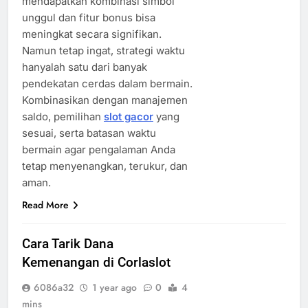
mendapatkan kombinasi simbol
unggul dan fitur bonus bisa
meningkat secara signifikan.
Namun tetap ingat, strategi waktu
hanyalah satu dari banyak
pendekatan cerdas dalam bermain.
Kombinasikan dengan manajemen
saldo, pemilihan
slot gacor
yang
sesuai, serta batasan waktu
bermain agar pengalaman Anda
tetap menyenangkan, terukur, dan
aman.
Read More
Cara Tarik Dana
Kemenangan di Corlaslot
6086a32
1 year ago
0
4
mins