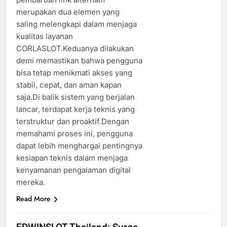
merupakan dua elemen yang
saling melengkapi dalam menjaga
kualitas layanan
CORLASLOT.Keduanya dilakukan
demi memastikan bahwa pengguna
bisa tetap menikmati akses yang
stabil, cepat, dan aman kapan
saja.Di balik sistem yang berjalan
lancar, terdapat kerja teknis yang
terstruktur dan proaktif.Dengan
memahami proses ini, pengguna
dapat lebih menghargai pentingnya
kesiapan teknis dalam menjaga
kenyamanan pengalaman digital
mereka.
Read More