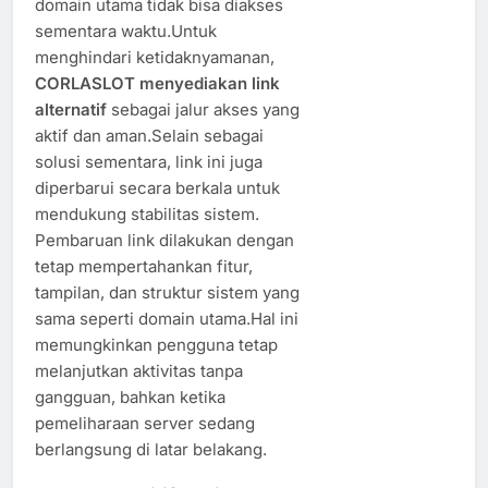
domain utama tidak bisa diakses
sementara waktu.Untuk
menghindari ketidaknyamanan,
CORLASLOT menyediakan link
alternatif
sebagai jalur akses yang
aktif dan aman.Selain sebagai
solusi sementara, link ini juga
diperbarui secara berkala untuk
mendukung stabilitas sistem.
Pembaruan link dilakukan dengan
tetap mempertahankan fitur,
tampilan, dan struktur sistem yang
sama seperti domain utama.Hal ini
memungkinkan pengguna tetap
melanjutkan aktivitas tanpa
gangguan, bahkan ketika
pemeliharaan server sedang
berlangsung di latar belakang.