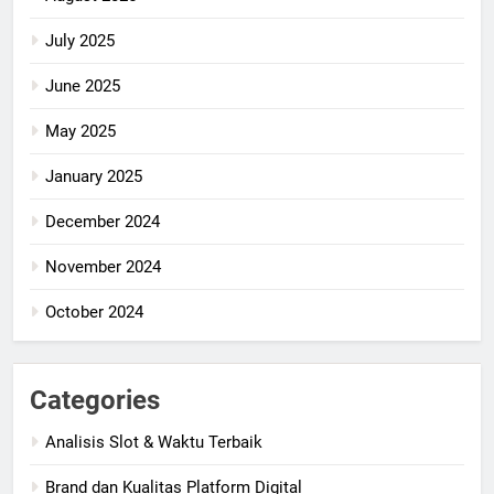
July 2025
June 2025
May 2025
January 2025
December 2024
November 2024
October 2024
Categories
Analisis Slot & Waktu Terbaik
Brand dan Kualitas Platform Digital