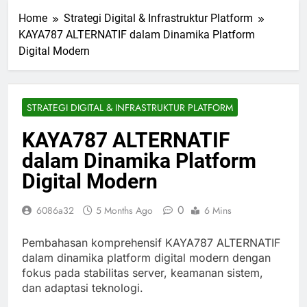
Home
Strategi Digital & Infrastruktur Platform
KAYA787 ALTERNATIF dalam Dinamika Platform
Digital Modern
STRATEGI DIGITAL & INFRASTRUKTUR PLATFORM
KAYA787 ALTERNATIF
dalam Dinamika Platform
Digital Modern
0
6086a32
5 Months Ago
6 Mins
Pembahasan komprehensif KAYA787 ALTERNATIF
dalam dinamika platform digital modern dengan
fokus pada stabilitas server, keamanan sistem,
dan adaptasi teknologi.