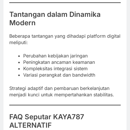
Tantangan dalam Dinamika
Modern
Beberapa tantangan yang dihadapi platform digital
meliputi:
Perubahan kebijakan jaringan
Peningkatan ancaman keamanan
Kompleksitas integrasi sistem
Variasi perangkat dan bandwidth
Strategi adaptif dan pembaruan berkelanjutan
menjadi kunci untuk mempertahankan stabilitas.
FAQ Seputar KAYA787
ALTERNATIF