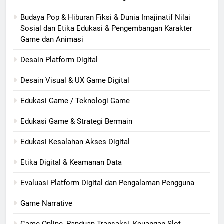
Budaya Pop & Hiburan Fiksi & Dunia Imajinatif Nilai
Sosial dan Etika Edukasi & Pengembangan Karakter
Game dan Animasi
Desain Platform Digital
Desain Visual & UX Game Digital
Edukasi Game / Teknologi Game
Edukasi Game & Strategi Bermain
Edukasi Kesalahan Akses Digital
Etika Digital & Keamanan Data
Evaluasi Platform Digital dan Pengalaman Pengguna
Game Narrative
Game Online, Panduan Transaksi, Keuangan Slot