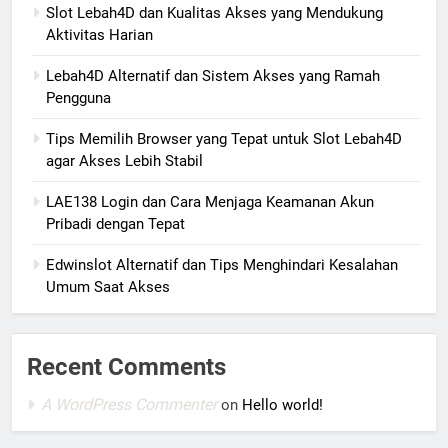
Slot Lebah4D dan Kualitas Akses yang Mendukung
Aktivitas Harian
Lebah4D Alternatif dan Sistem Akses yang Ramah
Pengguna
Tips Memilih Browser yang Tepat untuk Slot Lebah4D
agar Akses Lebih Stabil
LAE138 Login dan Cara Menjaga Keamanan Akun
Pribadi dengan Tepat
Edwinslot Alternatif dan Tips Menghindari Kesalahan
Umum Saat Akses
Recent Comments
A WordPress Commenter
on
Hello world!