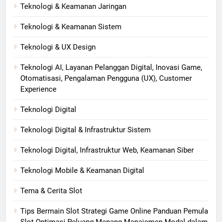
Teknologi & Keamanan Jaringan
Teknologi & Keamanan Sistem
Teknologi & UX Design
Teknologi AI, Layanan Pelanggan Digital, Inovasi Game,
Otomatisasi, Pengalaman Pengguna (UX), Customer
Experience
Teknologi Digital
Teknologi Digital & Infrastruktur Sistem
Teknologi Digital, Infrastruktur Web, Keamanan Siber
Teknologi Mobile & Keamanan Digital
Tema & Cerita Slot
Tips Bermain Slot Strategi Game Online Panduan Pemula
Slot Optimasi Peluang Menang Manajemen Modal dalam