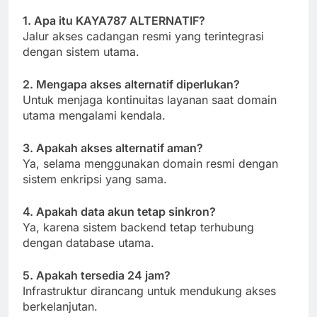
1. Apa itu KAYA787 ALTERNATIF?
Jalur akses cadangan resmi yang terintegrasi
dengan sistem utama.
2. Mengapa akses alternatif diperlukan?
Untuk menjaga kontinuitas layanan saat domain
utama mengalami kendala.
3. Apakah akses alternatif aman?
Ya, selama menggunakan domain resmi dengan
sistem enkripsi yang sama.
4. Apakah data akun tetap sinkron?
Ya, karena sistem backend tetap terhubung
dengan database utama.
5. Apakah tersedia 24 jam?
Infrastruktur dirancang untuk mendukung akses
berkelanjutan.