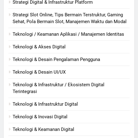
Strategi Digital & Infrastruktur Platform
Strategi Slot Online, Tips Bermain Terstruktur, Gaming
Sehat, Pola Bermain Slot, Manajemen Waktu dan Modal
Teknologi / Keamanan Aplikasi / Manajemen Identitas
Teknologi & Akses Digital
Teknologi & Desain Pengalaman Pengguna
Teknologi & Desain UI/UX
Teknologi & Infrastruktur / Ekosistem Digital
Terintegrasi
Teknologi & Infrastruktur Digital
Teknologi & Inovasi Digital
Teknologi & Keamanan Digital