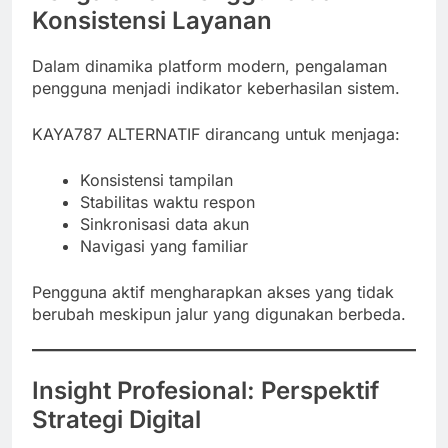
Konsistensi Layanan
Dalam dinamika platform modern, pengalaman
pengguna menjadi indikator keberhasilan sistem.
KAYA787 ALTERNATIF dirancang untuk menjaga:
Konsistensi tampilan
Stabilitas waktu respon
Sinkronisasi data akun
Navigasi yang familiar
Pengguna aktif mengharapkan akses yang tidak
berubah meskipun jalur yang digunakan berbeda.
Insight Profesional: Perspektif
Strategi Digital