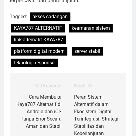
terpercaya, dan berkelanjutan.
Tagged:
akses cadangan
KAYA787 ALTERNATIF
keamanan sistem
link alternatif KAYA787
platform digital modern
server stabil
teknologi responsif
Previous:
Next:
Post
navigation
Cara Membuka
Peran Sistem
Kaya787 Alternatif di
Alternatif dalam
Android dan iOS
Ekosistem Digital
Tanpa Error Secara
Terintegrasi: Strategi
Aman dan Stabil
Stabilitas dan
Keberlanjutan