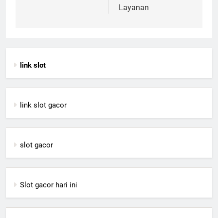
Layanan
link slot
link slot gacor
slot gacor
Slot gacor hari in
i