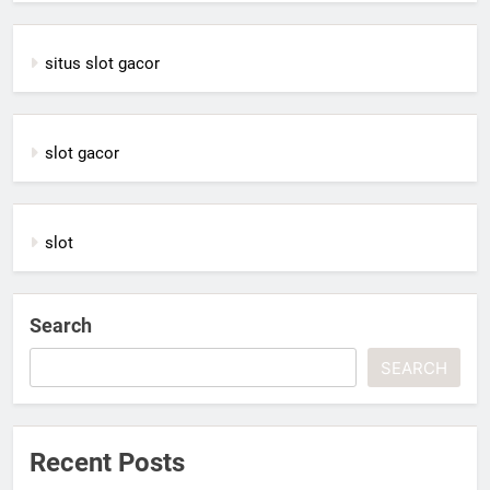
situs slot gacor
slot gacor
slot
Search
SEARCH
Recent Posts