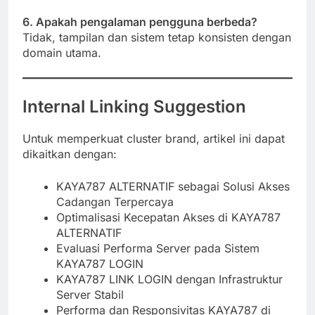
6. Apakah pengalaman pengguna berbeda?
Tidak, tampilan dan sistem tetap konsisten dengan
domain utama.
Internal Linking Suggestion
Untuk memperkuat cluster brand, artikel ini dapat
dikaitkan dengan:
KAYA787 ALTERNATIF sebagai Solusi Akses
Cadangan Terpercaya
Optimalisasi Kecepatan Akses di KAYA787
ALTERNATIF
Evaluasi Performa Server pada Sistem
KAYA787 LOGIN
KAYA787 LINK LOGIN dengan Infrastruktur
Server Stabil
Performa dan Responsivitas KAYA787 di