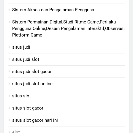
Sistem Akses dan Pengalaman Pengguna
Sistem Permainan Digital,Studi Ritme Game,Perilaku
Pengguna Online,Desain Pengalaman Interaktif,Observasi
Platform Game
situs judi
situs judi slot
situs judi slot gacor
situs judi slot online
situs slot
situs slot gacor
situs slot gacor hari ini
slot