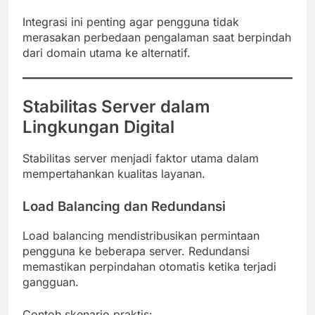
Integrasi ini penting agar pengguna tidak
merasakan perbedaan pengalaman saat berpindah
dari domain utama ke alternatif.
Stabilitas Server dalam
Lingkungan Digital
Stabilitas server menjadi faktor utama dalam
mempertahankan kualitas layanan.
Load Balancing dan Redundansi
Load balancing mendistribusikan permintaan
pengguna ke beberapa server. Redundansi
memastikan perpindahan otomatis ketika terjadi
gangguan.
Contoh skenario praktis: