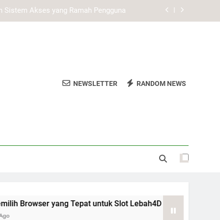
an Sistem Akses yang Ramah Pengguna
 Slot Lebah4D agar Akses Lebih Stabil
 Keamanan Akun Pribadi dengan Tepat
kses yang Mendukung Aktivitas Harian
NEWSLETTER
RANDOM NEWS
an Sistem Akses yang Ramah Pengguna
 Slot Lebah4D agar Akses Lebih Stabil
 Keamanan Akun Pribadi dengan Tepat
r yang Tepat untuk Slot Lebah4D agar Akses Lebih Stabil