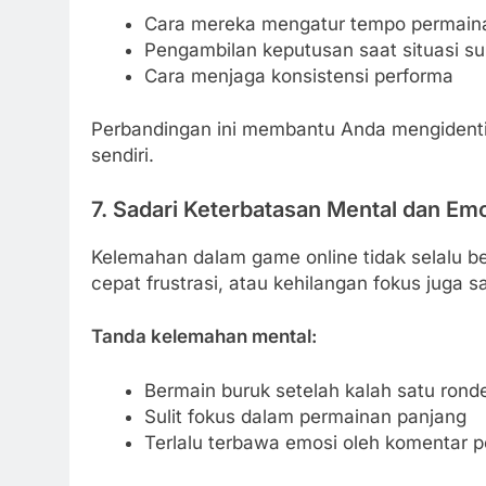
Cara mereka mengatur tempo permain
Pengambilan keputusan saat situasi sul
Cara menjaga konsistensi performa
Perbandingan ini membantu Anda mengidenti
sendiri.
7.
Sadari Keterbatasan Mental dan Em
Kelemahan dalam game online tidak selalu ber
cepat frustrasi, atau kehilangan fokus juga
Tanda kelemahan mental:
Bermain buruk setelah kalah satu rond
Sulit fokus dalam permainan panjang
Terlalu terbawa emosi oleh komentar p