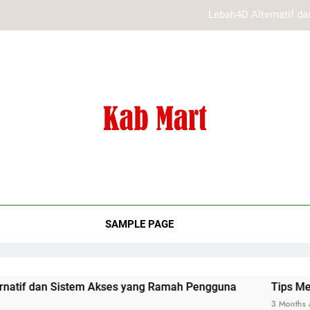
Lebah4D Alternatif d
Tips Memilih Browser yang Tepat untuk
LAE138 Login dan Cara Menjaga
Slot Lebah4D dan Kualitas A
Lebah4D Alternatif d
Tips Memilih Browser yang Tepat untuk
 Mart
roduk Kebutuhan Harian Dengan Mudah Di Kab Mart.
LAE138 Login dan Cara Menjaga
SAMPLE PAGE
Sistem Akses yang Ramah Pengguna
Tips Memilih Browse
3 Months Ago