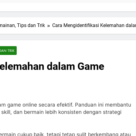
mainan, Tips dan Trik
Cara Mengidentifikasi Kelemahan dal
DAN TRIK
 Kelemahan dalam Game
lam game online secara efektif. Panduan ini membantu
ill, dan bermain lebih konsisten dengan strategi
main cukup baik, tetapi tetap sulit berkembang atau