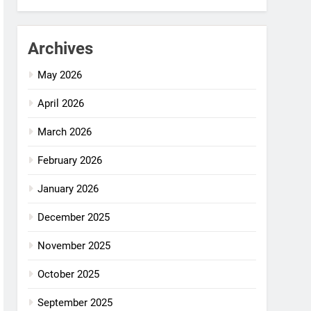
Archives
May 2026
April 2026
March 2026
February 2026
January 2026
December 2025
November 2025
October 2025
September 2025