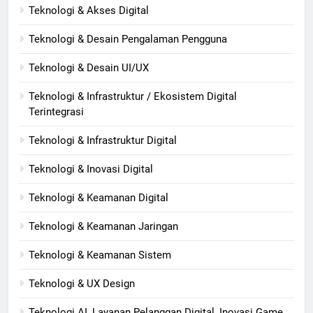
Teknologi & Akses Digital
Teknologi & Desain Pengalaman Pengguna
Teknologi & Desain UI/UX
Teknologi & Infrastruktur / Ekosistem Digital
Terintegrasi
Teknologi & Infrastruktur Digital
Teknologi & Inovasi Digital
Teknologi & Keamanan Digital
Teknologi & Keamanan Jaringan
Teknologi & Keamanan Sistem
Teknologi & UX Design
Teknologi AI, Layanan Pelanggan Digital, Inovasi Game,