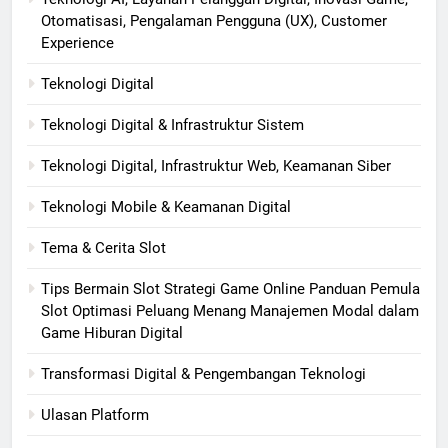
Otomatisasi, Pengalaman Pengguna (UX), Customer
Experience
Teknologi Digital
Teknologi Digital & Infrastruktur Sistem
Teknologi Digital, Infrastruktur Web, Keamanan Siber
Teknologi Mobile & Keamanan Digital
Tema & Cerita Slot
Tips Bermain Slot Strategi Game Online Panduan Pemula
Slot Optimasi Peluang Menang Manajemen Modal dalam
Game Hiburan Digital
Transformasi Digital & Pengembangan Teknologi
Ulasan Platform