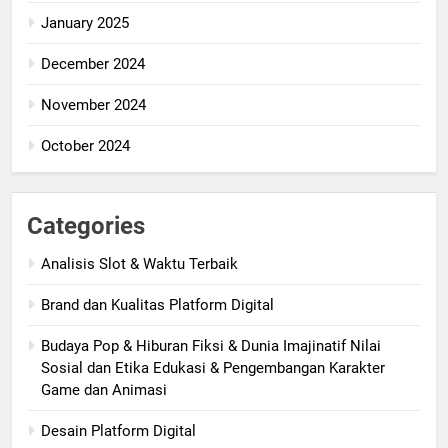
January 2025
December 2024
November 2024
October 2024
Categories
Analisis Slot & Waktu Terbaik
Brand dan Kualitas Platform Digital
Budaya Pop & Hiburan Fiksi & Dunia Imajinatif Nilai
Sosial dan Etika Edukasi & Pengembangan Karakter
Game dan Animasi
Desain Platform Digital