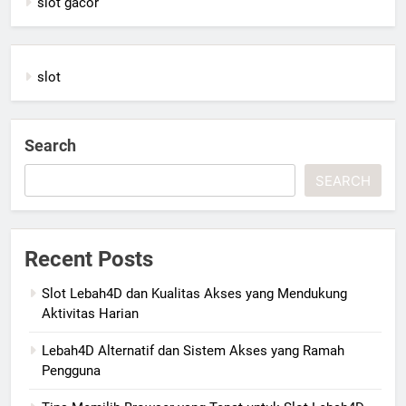
slot gacor
slot
Search
SEARCH
Recent Posts
Slot Lebah4D dan Kualitas Akses yang Mendukung
Aktivitas Harian
Lebah4D Alternatif dan Sistem Akses yang Ramah
Pengguna