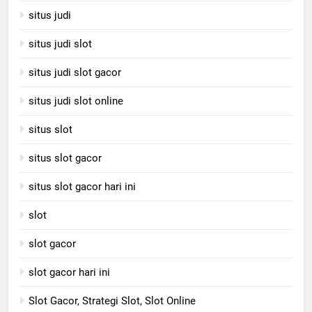
situs judi
situs judi slot
situs judi slot gacor
situs judi slot online
situs slot
situs slot gacor
situs slot gacor hari ini
slot
slot gacor
slot gacor hari ini
Slot Gacor, Strategi Slot, Slot Online