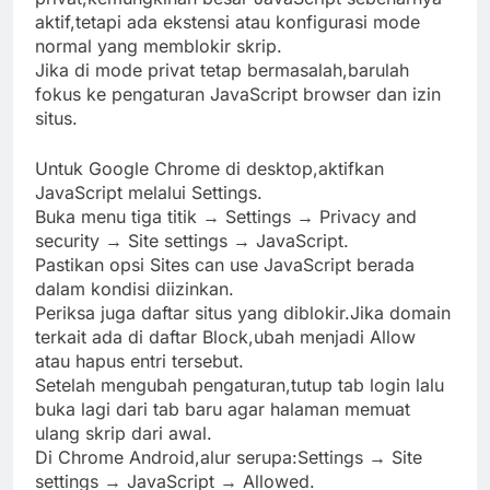
aktif,tetapi ada ekstensi atau konfigurasi mode
normal yang memblokir skrip.
Jika di mode privat tetap bermasalah,barulah
fokus ke pengaturan JavaScript browser dan izin
situs.
Untuk Google Chrome di desktop,aktifkan
JavaScript melalui Settings.
Buka menu tiga titik → Settings → Privacy and
security → Site settings → JavaScript.
Pastikan opsi Sites can use JavaScript berada
dalam kondisi diizinkan.
Periksa juga daftar situs yang diblokir.Jika domain
terkait ada di daftar Block,ubah menjadi Allow
atau hapus entri tersebut.
Setelah mengubah pengaturan,tutup tab login lalu
buka lagi dari tab baru agar halaman memuat
ulang skrip dari awal.
Di Chrome Android,alur serupa:Settings → Site
settings → JavaScript → Allowed.