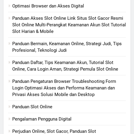
Optimasi Browser dan Akses Digital
Panduan Akses Slot Online Link Situs Slot Gacor Resmi
Slot Online Multi-Perangkat Keamanan Akun Slot Tutorial
Slot Harian & Mobile
Panduan Bermain, Keamanan Online, Strategi Judi, Tips
Profesional, Teknologi Judi
Panduan Daftar, Tips Keamanan Akun, Tutorial Slot
Online, Cara Login Aman, Strategi Pemula Slot Online
Panduan Pengaturan Browser Troubleshooting Form
Login Optimasi Akses dan Performa Keamanan dan
Privasi Akses Solusi Mobile dan Desktop
Panduan Slot Online
Pengalaman Pengguna Digital
Perjudian Online, Slot Gacor, Panduan Slot