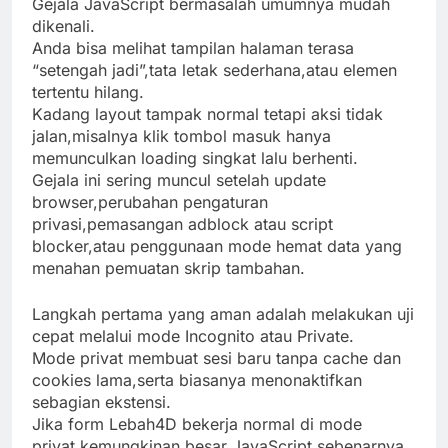
Gejala JavaScript bermasalah umumnya mudah
dikenali.
Anda bisa melihat tampilan halaman terasa
“setengah jadi”,tata letak sederhana,atau elemen
tertentu hilang.
Kadang layout tampak normal tetapi aksi tidak
jalan,misalnya klik tombol masuk hanya
memunculkan loading singkat lalu berhenti.
Gejala ini sering muncul setelah update
browser,perubahan pengaturan
privasi,pemasangan adblock atau script
blocker,atau penggunaan mode hemat data yang
menahan pemuatan skrip tambahan.
Langkah pertama yang aman adalah melakukan uji
cepat melalui mode Incognito atau Private.
Mode privat membuat sesi baru tanpa cache dan
cookies lama,serta biasanya menonaktifkan
sebagian ekstensi.
Jika form Lebah4D bekerja normal di mode
privat,kemungkinan besar JavaScript sebenarnya