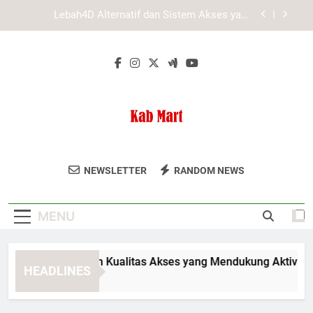
Skip
Tips Memilih Browser yang Tepat untuk Slot
to
Lebah4D agar Akses Lebih Stabil
content
LAE138 Login dan Cara Menjaga Keamanan Akun
Pribadi dengan Tepat
Slot Lebah4D dan Kualitas Akses yang
Mendukung Aktivitas Harian
Lebah4D Alternatif dan Sistem Akses yang
Ramah Pengguna
Tips Memilih Browser yang Tepat untuk Slot
Kab Mart
Lebah4D agar Akses Lebih Stabil
Temukan Produk Kebutuhan Harian Dengan
NEWSLETTER
RANDOM NEWS
LAE138 Login dan Cara Menjaga Keamanan Akun
Mudah Di Kab Mart.
Pribadi dengan Tepat
MENU
Slot Lebah4D dan Kualitas Akses yang Mendukung Aktivitas Ha
HEADLINES
3 Months Ago