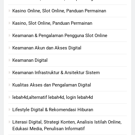
Kasino Online, Slot Online, Panduan Permainan
Kasino, Slot Online, Panduan Permainan
Keamanan & Pengalaman Pengguna Slot Online
Keamanan Akun dan Akses Digital
Keamanan Digital
Keamanan Infrastruktur & Arsitektur Sistem
Kualitas Akses dan Pengalaman Digital
lebah4d,alternatif lebah4d, login lebah4d
Lifestyle Digital & Rekomendasi Hiburan
Literasi Digital, Strategi Konten, Analisis Istilah Online,
Edukasi Media, Penulisan Informatif