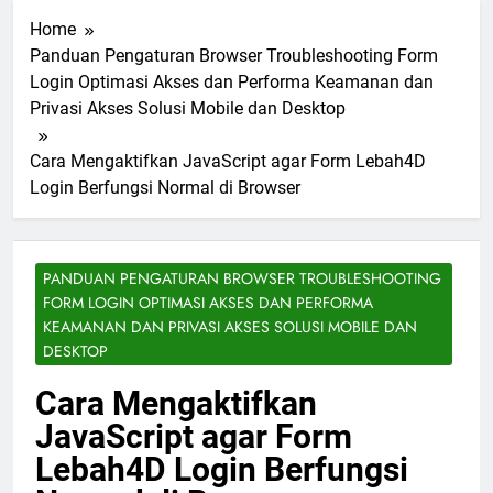
Home
Panduan Pengaturan Browser Troubleshooting Form
Login Optimasi Akses dan Performa Keamanan dan
Privasi Akses Solusi Mobile dan Desktop
Cara Mengaktifkan JavaScript agar Form Lebah4D
Login Berfungsi Normal di Browser
PANDUAN PENGATURAN BROWSER TROUBLESHOOTING
FORM LOGIN OPTIMASI AKSES DAN PERFORMA
KEAMANAN DAN PRIVASI AKSES SOLUSI MOBILE DAN
DESKTOP
Cara Mengaktifkan
JavaScript agar Form
Lebah4D Login Berfungsi