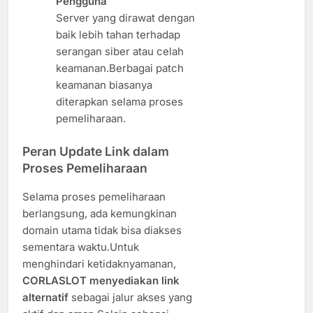
Pengguna
Server yang dirawat dengan
baik lebih tahan terhadap
serangan siber atau celah
keamanan.Berbagai patch
keamanan biasanya
diterapkan selama proses
pemeliharaan.
Peran Update Link dalam
Proses Pemeliharaan
Selama proses pemeliharaan
berlangsung, ada kemungkinan
domain utama tidak bisa diakses
sementara waktu.Untuk
menghindari ketidaknyamanan,
CORLASLOT menyediakan link
alternatif
sebagai jalur akses yang