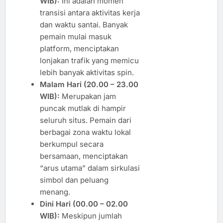
WIB):
Ini adalah momen
transisi antara aktivitas kerja
dan waktu santai. Banyak
pemain mulai masuk
platform, menciptakan
lonjakan trafik yang memicu
lebih banyak aktivitas spin.
Malam Hari (20.00 – 23.00
WIB):
Merupakan jam
puncak mutlak di hampir
seluruh situs. Pemain dari
berbagai zona waktu lokal
berkumpul secara
bersamaan, menciptakan
“arus utama” dalam sirkulasi
simbol dan peluang
menang.
Dini Hari (00.00 – 02.00
WIB):
Meskipun jumlah