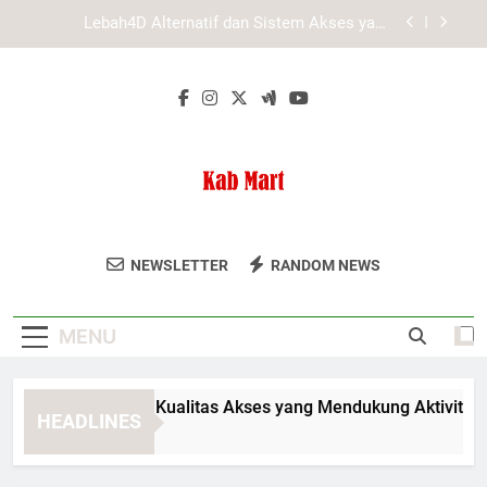
Skip
Tips Memilih Browser yang Tepat untuk Slot
to
Lebah4D agar Akses Lebih Stabil
content
LAE138 Login dan Cara Menjaga Keamanan Akun
Pribadi dengan Tepat
Slot Lebah4D dan Kualitas Akses yang
Mendukung Aktivitas Harian
Lebah4D Alternatif dan Sistem Akses yang
Ramah Pengguna
Tips Memilih Browser yang Tepat untuk Slot
Lebah4D agar Akses Lebih Stabil
Kab Mart
Temukan Produk Kebutuhan Harian Dengan
LAE138 Login dan Cara Menjaga Keamanan Akun
NEWSLETTER
RANDOM NEWS
Pribadi dengan Tepat
Mudah Di Kab Mart.
MENU
ot Lebah4D dan Kualitas Akses yang Mendukung Aktivitas Har
HEADLINES
Months Ago