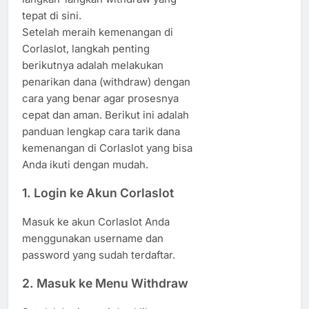
tepat di sini.
Setelah meraih kemenangan di
Corlaslot, langkah penting
berikutnya adalah melakukan
penarikan dana (withdraw) dengan
cara yang benar agar prosesnya
cepat dan aman. Berikut ini adalah
panduan lengkap cara tarik dana
kemenangan di Corlaslot yang bisa
Anda ikuti dengan mudah.
1. Login ke Akun Corlaslot
Masuk ke akun Corlaslot Anda
menggunakan username dan
password yang sudah terdaftar.
2. Masuk ke Menu Withdraw