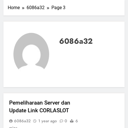
Home
6086a32
Page 3
6086a32
Pemeliharaan Server dan
Update Link CORLASLOT
6086a32
1 year ago
0
6
mins