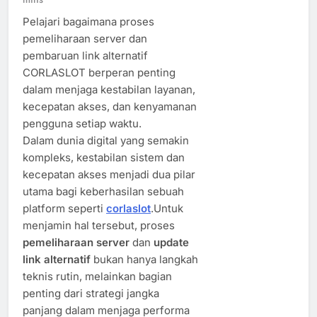
Pelajari bagaimana proses
pemeliharaan server dan
pembaruan link alternatif
CORLASLOT berperan penting
dalam menjaga kestabilan layanan,
kecepatan akses, dan kenyamanan
pengguna setiap waktu.
Dalam dunia digital yang semakin
kompleks, kestabilan sistem dan
kecepatan akses menjadi dua pilar
utama bagi keberhasilan sebuah
platform seperti
corlaslot
.Untuk
menjamin hal tersebut, proses
pemeliharaan server
dan
update
link alternatif
bukan hanya langkah
teknis rutin, melainkan bagian
penting dari strategi jangka
panjang dalam menjaga performa