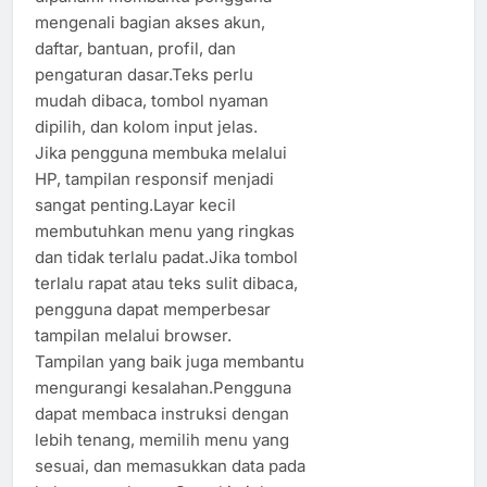
mengenali bagian akses akun,
daftar, bantuan, profil, dan
pengaturan dasar.Teks perlu
mudah dibaca, tombol nyaman
dipilih, dan kolom input jelas.
Jika pengguna membuka melalui
HP, tampilan responsif menjadi
sangat penting.Layar kecil
membutuhkan menu yang ringkas
dan tidak terlalu padat.Jika tombol
terlalu rapat atau teks sulit dibaca,
pengguna dapat memperbesar
tampilan melalui browser.
Tampilan yang baik juga membantu
mengurangi kesalahan.Pengguna
dapat membaca instruksi dengan
lebih tenang, memilih menu yang
sesuai, dan memasukkan data pada