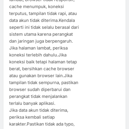
cache menumpuk, koneksi
terputus, tampilan tidak rapi, atau
data akun tidak diterima.Kendala
seperti ini tidak selalu berasal dari
sistem utama karena perangkat
dan jaringan juga berpengaruh.
Jika halaman lambat, periksa
koneksi terlebih dahulu.Jika
koneksi baik tetapi halaman tetap
berat, bersihkan cache browser
atau gunakan browser lain.Jika
tampilan tidak sempurna, pastikan
browser sudah diperbarui dan
perangkat tidak menjalankan
terlalu banyak aplikasi.
Jika data akun tidak diterima,
periksa kembali setiap
karakter.Pastikan tidak ada typo,