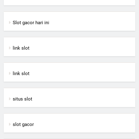
Slot gacor hari in
i
link slot
link slot
situs slot
slot gacor