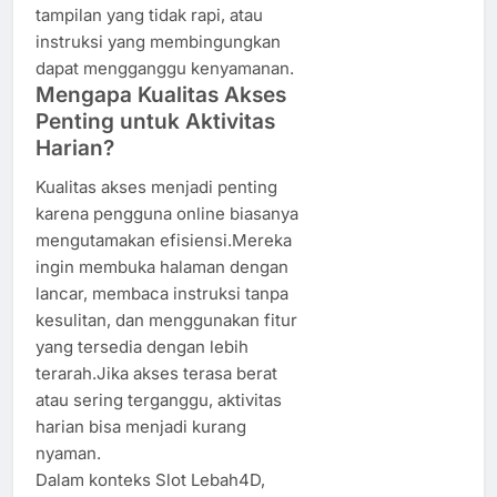
tampilan yang tidak rapi, atau
instruksi yang membingungkan
dapat mengganggu kenyamanan.
Mengapa Kualitas Akses
Penting untuk Aktivitas
Harian?
Kualitas akses menjadi penting
karena pengguna online biasanya
mengutamakan efisiensi.Mereka
ingin membuka halaman dengan
lancar, membaca instruksi tanpa
kesulitan, dan menggunakan fitur
yang tersedia dengan lebih
terarah.Jika akses terasa berat
atau sering terganggu, aktivitas
harian bisa menjadi kurang
nyaman.
Dalam konteks Slot Lebah4D,