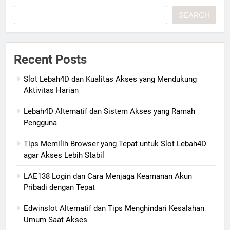
SEARCH
Recent Posts
Slot Lebah4D dan Kualitas Akses yang Mendukung
Aktivitas Harian
Lebah4D Alternatif dan Sistem Akses yang Ramah
Pengguna
Tips Memilih Browser yang Tepat untuk Slot Lebah4D
agar Akses Lebih Stabil
LAE138 Login dan Cara Menjaga Keamanan Akun
Pribadi dengan Tepat
Edwinslot Alternatif dan Tips Menghindari Kesalahan
Umum Saat Akses