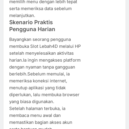
memilih menu dengan lebih tepat
serta memeriksa data sebelum
melanjutkan.
Skenario Praktis
Pengguna Harian
Bayangkan seorang pengguna
membuka Slot Lebah4D melalui HP
setelah menyelesaikan aktivitas
harian.Ia ingin mengakses platform
dengan nyaman tanpa gangguan
berlebih.Sebelum memulai, ia
memeriksa koneksi internet,
menutup aplikasi yang tidak
diperlukan, lalu membuka browser
yang biasa digunakan.
Setelah halaman terbuka, ia
membaca menu awal dan
memastikan bagian akses akun