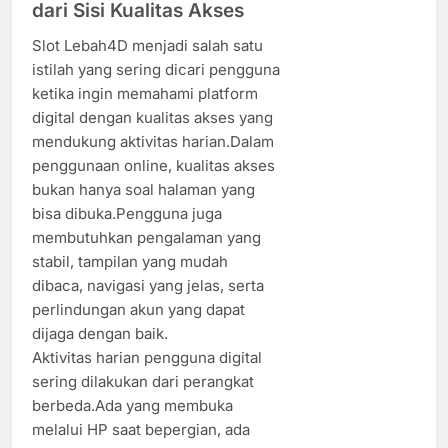
dari Sisi Kualitas Akses
Slot Lebah4D menjadi salah satu
istilah yang sering dicari pengguna
ketika ingin memahami platform
digital dengan kualitas akses yang
mendukung aktivitas harian.Dalam
penggunaan online, kualitas akses
bukan hanya soal halaman yang
bisa dibuka.Pengguna juga
membutuhkan pengalaman yang
stabil, tampilan yang mudah
dibaca, navigasi yang jelas, serta
perlindungan akun yang dapat
dijaga dengan baik.
Aktivitas harian pengguna digital
sering dilakukan dari perangkat
berbeda.Ada yang membuka
melalui HP saat bepergian, ada