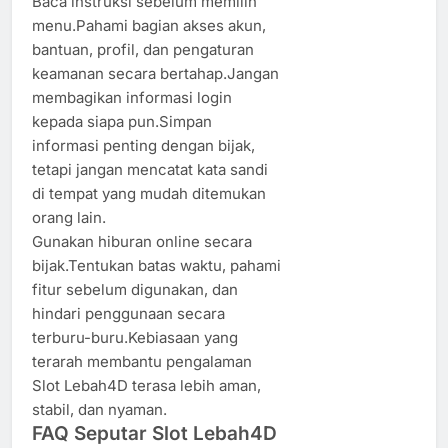
Baca instruksi sebelum memilih
menu.Pahami bagian akses akun,
bantuan, profil, dan pengaturan
keamanan secara bertahap.Jangan
membagikan informasi login
kepada siapa pun.Simpan
informasi penting dengan bijak,
tetapi jangan mencatat kata sandi
di tempat yang mudah ditemukan
orang lain.
Gunakan hiburan online secara
bijak.Tentukan batas waktu, pahami
fitur sebelum digunakan, dan
hindari penggunaan secara
terburu-buru.Kebiasaan yang
terarah membantu pengalaman
Slot Lebah4D terasa lebih aman,
stabil, dan nyaman.
FAQ Seputar Slot Lebah4D