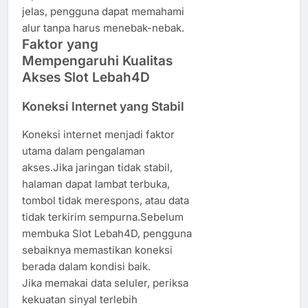
jelas, pengguna dapat memahami
alur tanpa harus menebak-nebak.
Faktor yang
Mempengaruhi Kualitas
Akses Slot Lebah4D
Koneksi Internet yang Stabil
Koneksi internet menjadi faktor
utama dalam pengalaman
akses.Jika jaringan tidak stabil,
halaman dapat lambat terbuka,
tombol tidak merespons, atau data
tidak terkirim sempurna.Sebelum
membuka Slot Lebah4D, pengguna
sebaiknya memastikan koneksi
berada dalam kondisi baik.
Jika memakai data seluler, periksa
kekuatan sinyal terlebih