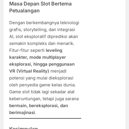
Masa Depan Slot Bertema
Petualangan
Dengan berkembangnya teknologi
grafis, storytelling, dan integrasi
AI, slot eksploratif diprediksi akan
semakin kompleks dan menarik.
Fitur-fitur seperti
leveling
karakter, mode multiplayer
eksplorasi, hingga penggunaan
VR (Virtual Reality)
menjadi
potensi yang mulai dieksplorasi
oleh penyedia game kelas dunia.
Game slot tidak lagi sekadar alat
keberuntungan, tetapi juga sarana
bermain, bereksplorasi, dan
berimajinasi
.
Kesimpulan