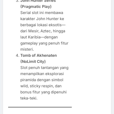
John Hunter Series
(Pragmatic Play)
Serial slot ini membawa
karakter John Hunter ke
berbagai lokasi eksotis—
dari Mesir, Aztec, hingga
laut Karibia—dengan
gameplay yang penuh fitur
misteri.
Tomb of Akhenaten
(NoLimit City)
Slot penuh tantangan yang
menampilkan eksplorasi
piramida dengan simbol
wild, sticky respin, dan
bonus fitur yang dipenuhi
teka-teki.