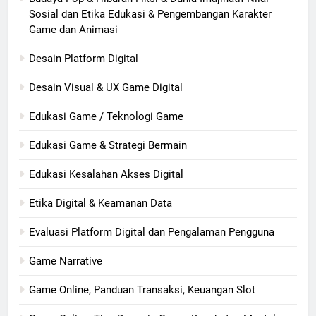
Sosial dan Etika Edukasi & Pengembangan Karakter
Game dan Animasi
Desain Platform Digital
Desain Visual & UX Game Digital
Edukasi Game / Teknologi Game
Edukasi Game & Strategi Bermain
Edukasi Kesalahan Akses Digital
Etika Digital & Keamanan Data
Evaluasi Platform Digital dan Pengalaman Pengguna
Game Narrative
Game Online, Panduan Transaksi, Keuangan Slot