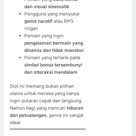
dan visual sinematik
Pengguna yang menyukai
game naratif
atau RPG
ringan
Pemain yang ingin
pengalaman bermain yang
dinamis dan tidak monoton
Pemain yang tertarik pada
simbol bonus tersembunyi
dan interaksi mendalam
Slot ini memang bukan pilihan
utama untuk mereka yang hanya
ingin putaran cepat dan langsung.
Namun bagi yang mencari
hiburan
dan petualangan
, genre ini sangat
ideal.