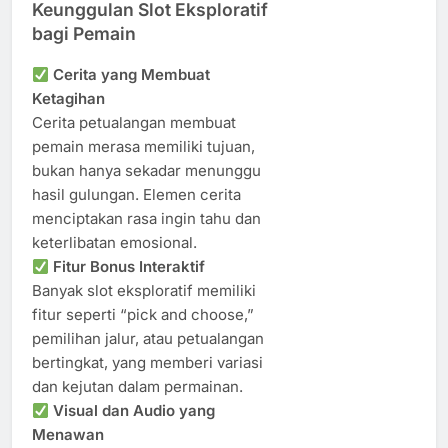
Keunggulan Slot Eksploratif
bagi Pemain
Cerita yang Membuat
Ketagihan
Cerita petualangan membuat
pemain merasa memiliki tujuan,
bukan hanya sekadar menunggu
hasil gulungan. Elemen cerita
menciptakan rasa ingin tahu dan
keterlibatan emosional.
Fitur Bonus Interaktif
Banyak slot eksploratif memiliki
fitur seperti “pick and choose,”
pemilihan jalur, atau petualangan
bertingkat, yang memberi variasi
dan kejutan dalam permainan.
Visual dan Audio yang
Menawan