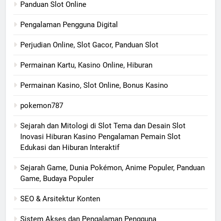
Panduan Slot Online
Pengalaman Pengguna Digital
Perjudian Online, Slot Gacor, Panduan Slot
Permainan Kartu, Kasino Online, Hiburan
Permainan Kasino, Slot Online, Bonus Kasino
pokemon787
Sejarah dan Mitologi di Slot Tema dan Desain Slot
Inovasi Hiburan Kasino Pengalaman Pemain Slot
Edukasi dan Hiburan Interaktif
Sejarah Game, Dunia Pokémon, Anime Populer, Panduan
Game, Budaya Populer
SEO & Arsitektur Konten
Sistem Akses dan Pengalaman Pengguna