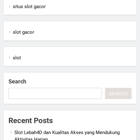
situs slot gacor
slot gacor
slot
Search
SEARCH
Recent Posts
Slot Lebah4D dan Kualitas Akses yang Mendukung
Aktivitas Harian