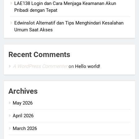
LAE138 Login dan Cara Menjaga Keamanan Akun
Pribadi dengan Tepat
Edwinslot Alternatif dan Tips Menghindari Kesalahan
Umum Saat Akses
Recent Comments
A WordPress Commenter
on
Hello world!
Archives
May 2026
April 2026
March 2026