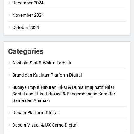
December 2024
November 2024
October 2024
Categories
Analisis Slot & Waktu Terbaik
Brand dan Kualitas Platform Digital
Budaya Pop & Hiburan Fiksi & Dunia Imajinatif Nilai
Sosial dan Etika Edukasi & Pengembangan Karakter
Game dan Animasi
Desain Platform Digital
Desain Visual & UX Game Digital