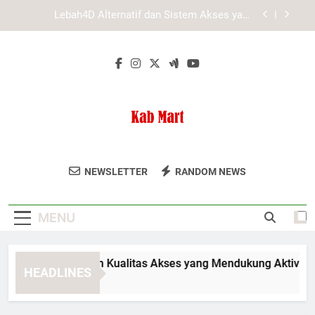
Ramah Pengguna
Skip
Tips Memilih Browser yang Tepat untuk Slot
to
Lebah4D agar Akses Lebih Stabil
content
LAE138 Login dan Cara Menjaga Keamanan Akun
Pribadi dengan Tepat
Slot Lebah4D dan Kualitas Akses yang
Mendukung Aktivitas Harian
Lebah4D Alternatif dan Sistem Akses yang
Ramah Pengguna
Tips Memilih Browser yang Tepat untuk Slot
Kab Mart
Lebah4D agar Akses Lebih Stabil
Temukan Produk Kebutuhan Harian Dengan
NEWSLETTER
RANDOM NEWS
LAE138 Login dan Cara Menjaga Keamanan Akun
Mudah Di Kab Mart.
Pribadi dengan Tepat
MENU
Slot Lebah4D dan Kualitas Akses yang Mendukung Aktivitas H
HEADLINES
3 Months Ago