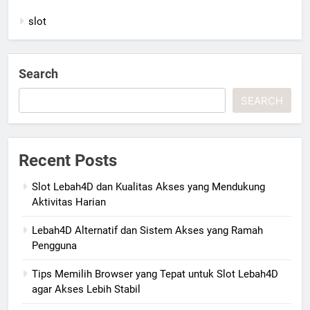
slot
Search
SEARCH
Recent Posts
Slot Lebah4D dan Kualitas Akses yang Mendukung
Aktivitas Harian
Lebah4D Alternatif dan Sistem Akses yang Ramah
Pengguna
Tips Memilih Browser yang Tepat untuk Slot Lebah4D
agar Akses Lebih Stabil