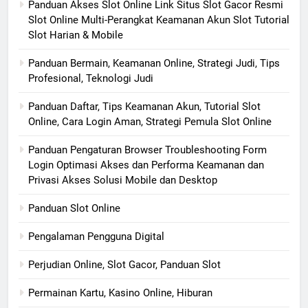
Panduan Akses Slot Online Link Situs Slot Gacor Resmi
Slot Online Multi-Perangkat Keamanan Akun Slot Tutorial
Slot Harian & Mobile
Panduan Bermain, Keamanan Online, Strategi Judi, Tips
Profesional, Teknologi Judi
Panduan Daftar, Tips Keamanan Akun, Tutorial Slot
Online, Cara Login Aman, Strategi Pemula Slot Online
Panduan Pengaturan Browser Troubleshooting Form
Login Optimasi Akses dan Performa Keamanan dan
Privasi Akses Solusi Mobile dan Desktop
Panduan Slot Online
Pengalaman Pengguna Digital
Perjudian Online, Slot Gacor, Panduan Slot
Permainan Kartu, Kasino Online, Hiburan