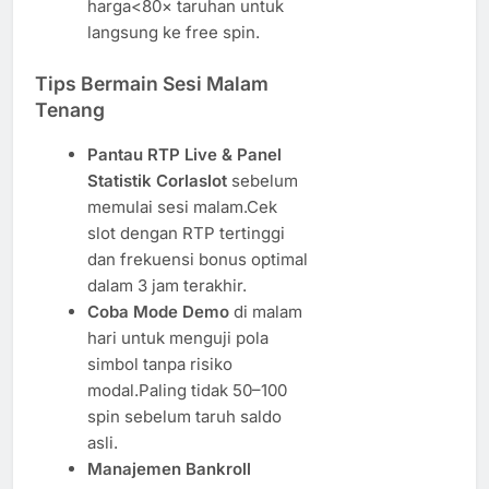
harga<80× taruhan untuk
langsung ke free spin.
Tips Bermain Sesi Malam
Tenang
Pantau RTP Live & Panel
Statistik Corlaslot
sebelum
memulai sesi malam.Cek
slot dengan RTP tertinggi
dan frekuensi bonus optimal
dalam 3 jam terakhir.
Coba Mode Demo
di malam
hari untuk menguji pola
simbol tanpa risiko
modal.Paling tidak 50–100
spin sebelum taruh saldo
asli.
Manajemen Bankroll