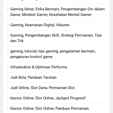
Gaming Sehat, Etika Bermain, Pengembangan Diri dalam
Game, Mindset Gamer, Kesehatan Mental Gamer
Gaming, Keamanan Digital, Hiburan
Gaming, Pengembangan Skill, Strategi Permainan, Tips
dan Trik
gaming, tutorial, tips gaming, pengalaman bermain,
pengaturan kontrol game
Infrastruktur & Optimasi Performa
Judi Bola, Panduan Taruhan
Judi Online, Slot Dana, Permainan Slot
Kasino Online, Slot Online, Jackpot Progresif
Kasino Online, Slot Online, Panduan Permainan