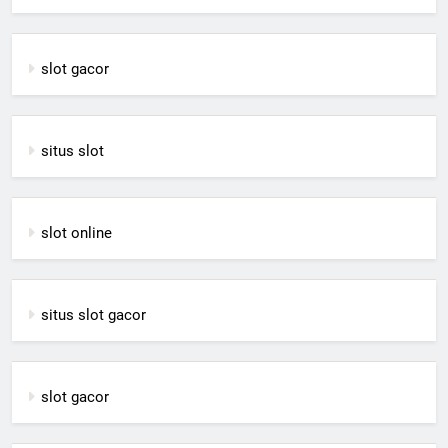
slot gacor
situs slot
slot online
situs slot gacor
slot gacor