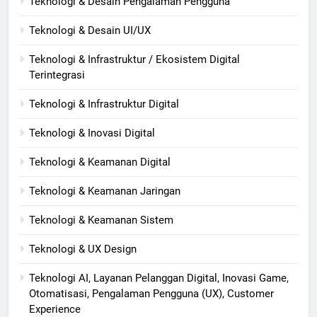
Teknologi & Desain Pengalaman Pengguna
Teknologi & Desain UI/UX
Teknologi & Infrastruktur / Ekosistem Digital
Terintegrasi
Teknologi & Infrastruktur Digital
Teknologi & Inovasi Digital
Teknologi & Keamanan Digital
Teknologi & Keamanan Jaringan
Teknologi & Keamanan Sistem
Teknologi & UX Design
Teknologi AI, Layanan Pelanggan Digital, Inovasi Game,
Otomatisasi, Pengalaman Pengguna (UX), Customer
Experience