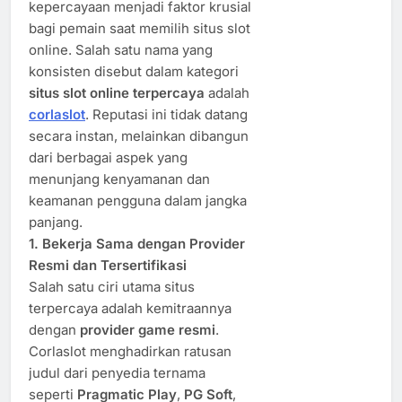
kepercayaan menjadi faktor krusial
bagi pemain saat memilih situs slot
online. Salah satu nama yang
konsisten disebut dalam kategori
situs slot online terpercaya
adalah
corlaslot
. Reputasi ini tidak datang
secara instan, melainkan dibangun
dari berbagai aspek yang
menunjang kenyamanan dan
keamanan pengguna dalam jangka
panjang.
1. Bekerja Sama dengan Provider
Resmi dan Tersertifikasi
Salah satu ciri utama situs
terpercaya adalah kemitraannya
dengan
provider game resmi
.
Corlaslot menghadirkan ratusan
judul dari penyedia ternama
seperti
Pragmatic Play
,
PG Soft
,