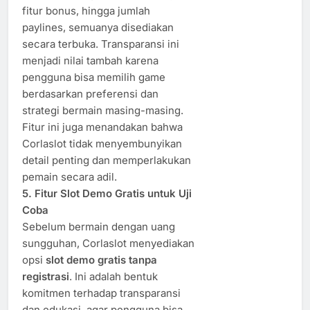
fitur bonus, hingga jumlah
paylines, semuanya disediakan
secara terbuka. Transparansi ini
menjadi nilai tambah karena
pengguna bisa memilih game
berdasarkan preferensi dan
strategi bermain masing-masing.
Fitur ini juga menandakan bahwa
Corlaslot tidak menyembunyikan
detail penting dan memperlakukan
pemain secara adil.
5. Fitur Slot Demo Gratis untuk Uji
Coba
Sebelum bermain dengan uang
sungguhan, Corlaslot menyediakan
opsi
slot demo gratis tanpa
registrasi
. Ini adalah bentuk
komitmen terhadap transparansi
dan edukasi, agar pengguna bisa