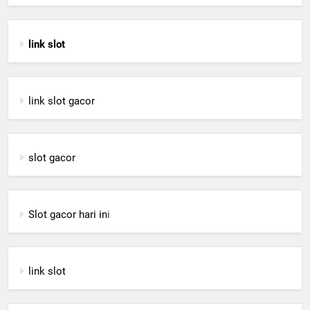
link slot
link slot gacor
slot gacor
Slot gacor hari in
i
link slot