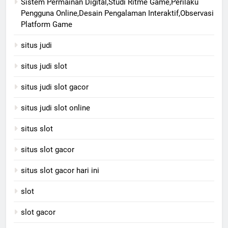
Sistem Permainan Digital,Studi Ritme Game,Perilaku
Pengguna Online,Desain Pengalaman Interaktif,Observasi
Platform Game
situs judi
situs judi slot
situs judi slot gacor
situs judi slot online
situs slot
situs slot gacor
situs slot gacor hari ini
slot
slot gacor