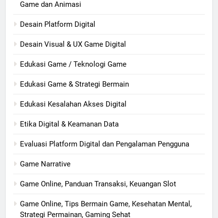
Game dan Animasi
Desain Platform Digital
Desain Visual & UX Game Digital
Edukasi Game / Teknologi Game
Edukasi Game & Strategi Bermain
Edukasi Kesalahan Akses Digital
Etika Digital & Keamanan Data
Evaluasi Platform Digital dan Pengalaman Pengguna
Game Narrative
Game Online, Panduan Transaksi, Keuangan Slot
Game Online, Tips Bermain Game, Kesehatan Mental,
Strategi Permainan, Gaming Sehat