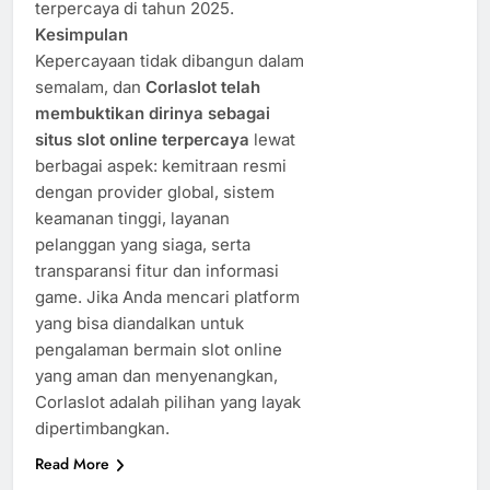
terpercaya di tahun 2025.
Kesimpulan
Kepercayaan tidak dibangun dalam
semalam, dan
Corlaslot telah
membuktikan dirinya sebagai
situs slot online terpercaya
lewat
berbagai aspek: kemitraan resmi
dengan provider global, sistem
keamanan tinggi, layanan
pelanggan yang siaga, serta
transparansi fitur dan informasi
game. Jika Anda mencari platform
yang bisa diandalkan untuk
pengalaman bermain slot online
yang aman dan menyenangkan,
Corlaslot adalah pilihan yang layak
dipertimbangkan.
Read More