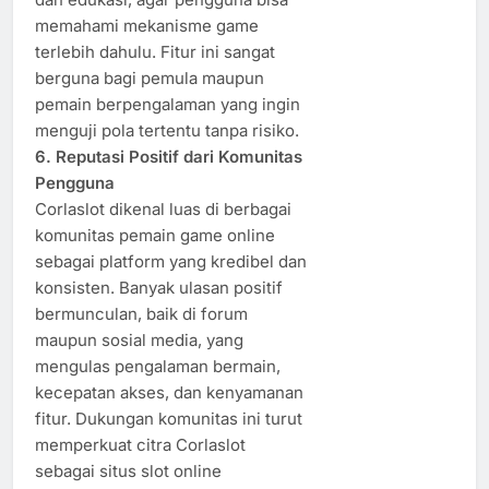
memahami mekanisme game
terlebih dahulu. Fitur ini sangat
berguna bagi pemula maupun
pemain berpengalaman yang ingin
menguji pola tertentu tanpa risiko.
6. Reputasi Positif dari Komunitas
Pengguna
Corlaslot dikenal luas di berbagai
komunitas pemain game online
sebagai platform yang kredibel dan
konsisten. Banyak ulasan positif
bermunculan, baik di forum
maupun sosial media, yang
mengulas pengalaman bermain,
kecepatan akses, dan kenyamanan
fitur. Dukungan komunitas ini turut
memperkuat citra Corlaslot
sebagai situs slot online