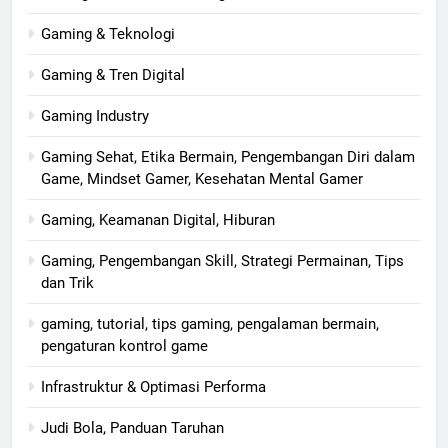
Gaming & Teknologi
Gaming & Tren Digital
Gaming Industry
Gaming Sehat, Etika Bermain, Pengembangan Diri dalam
Game, Mindset Gamer, Kesehatan Mental Gamer
Gaming, Keamanan Digital, Hiburan
Gaming, Pengembangan Skill, Strategi Permainan, Tips
dan Trik
gaming, tutorial, tips gaming, pengalaman bermain,
pengaturan kontrol game
Infrastruktur & Optimasi Performa
Judi Bola, Panduan Taruhan