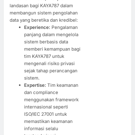
landasan bagi KAYA787 dalam
membangun sistem pengolahan
data yang beretika dan kredibel:
Experience:
Pengalaman
panjang dalam mengelola
sistem berbasis data
memberi kemampuan bagi
tim KAYA787 untuk
mengenali risiko privasi
sejak tahap perancangan
sistem.
Expertise:
Tim keamanan
dan compliance
menggunakan framework
internasional seperti
ISO/IEC 27001 untuk
memastikan keamanan
informasi selalu