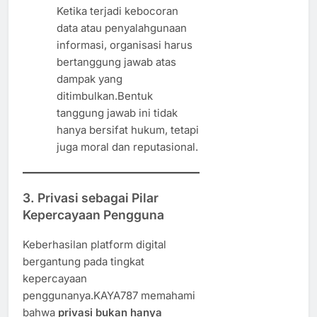
Ketika terjadi kebocoran
data atau penyalahgunaan
informasi, organisasi harus
bertanggung jawab atas
dampak yang
ditimbulkan.Bentuk
tanggung jawab ini tidak
hanya bersifat hukum, tetapi
juga moral dan reputasional.
3. Privasi sebagai Pilar
Kepercayaan Pengguna
Keberhasilan platform digital
bergantung pada tingkat
kepercayaan
penggunanya.KAYA787 memahami
bahwa
privasi bukan hanya