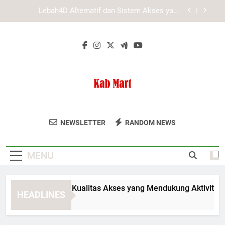
Skip
Tips Memilih Browser yang Tepat untuk Slot
to
Lebah4D agar Akses Lebih Stabil
content
LAE138 Login dan Cara Menjaga Keamanan Akun
Pribadi dengan Tepat
Slot Lebah4D dan Kualitas Akses yang
Mendukung Aktivitas Harian
Lebah4D Alternatif dan Sistem Akses yang
Ramah Pengguna
Tips Memilih Browser yang Tepat untuk Slot
Lebah4D agar Akses Lebih Stabil
Kab Mart
Temukan Produk Kebutuhan Harian Dengan
LAE138 Login dan Cara Menjaga Keamanan Akun
NEWSLETTER
RANDOM NEWS
Pribadi dengan Tepat
Mudah Di Kab Mart.
MENU
ot Lebah4D dan Kualitas Akses yang Mendukung Aktivitas Har
HEADLINES
Months Ago