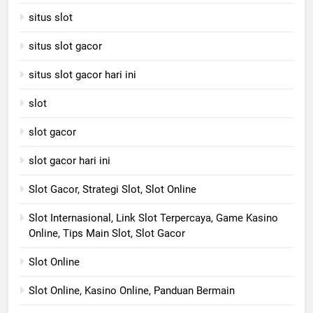
situs slot
situs slot gacor
situs slot gacor hari ini
slot
slot gacor
slot gacor hari ini
Slot Gacor, Strategi Slot, Slot Online
Slot Internasional, Link Slot Terpercaya, Game Kasino
Online, Tips Main Slot, Slot Gacor
Slot Online
Slot Online, Kasino Online, Panduan Bermain