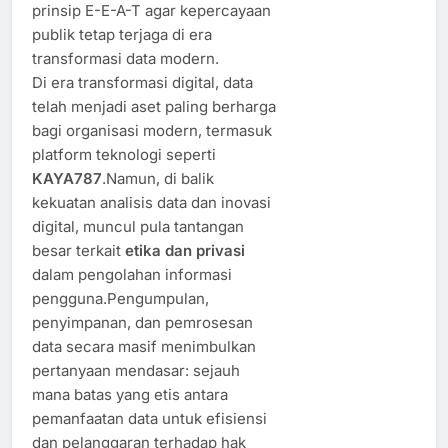
prinsip E-E-A-T agar kepercayaan
publik tetap terjaga di era
transformasi data modern.
Di era transformasi digital, data
telah menjadi aset paling berharga
bagi organisasi modern, termasuk
platform teknologi seperti
KAYA787
.Namun, di balik
kekuatan analisis data dan inovasi
digital, muncul pula tantangan
besar terkait
etika dan privasi
dalam pengolahan informasi
pengguna.Pengumpulan,
penyimpanan, dan pemrosesan
data secara masif menimbulkan
pertanyaan mendasar: sejauh
mana batas yang etis antara
pemanfaatan data untuk efisiensi
dan pelanggaran terhadap hak