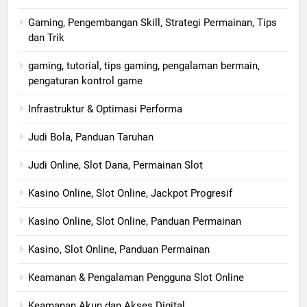
Gaming, Pengembangan Skill, Strategi Permainan, Tips
dan Trik
gaming, tutorial, tips gaming, pengalaman bermain,
pengaturan kontrol game
Infrastruktur & Optimasi Performa
Judi Bola, Panduan Taruhan
Judi Online, Slot Dana, Permainan Slot
Kasino Online, Slot Online, Jackpot Progresif
Kasino Online, Slot Online, Panduan Permainan
Kasino, Slot Online, Panduan Permainan
Keamanan & Pengalaman Pengguna Slot Online
Keamanan Akun dan Akses Digital