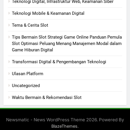
Teknologi Digital, Infrastruktur Web, Keamanan Siber
Teknologi Mobile & Keamanan Digital
Tema & Cerita Slot
Tips Bermain Slot Strategi Game Online Panduan Pemula
Slot Optimasi Peluang Menang Manajemen Modal dalam
Game Hiburan Digital
Transformasi Digital & Pengembangan Teknologi
Ulasan Platform
Uncategorized
Waktu Bermain & Rekomendasi Slot
Newsmatic - News WordPress Theme 2026. Powered By
.
BlazeThemes