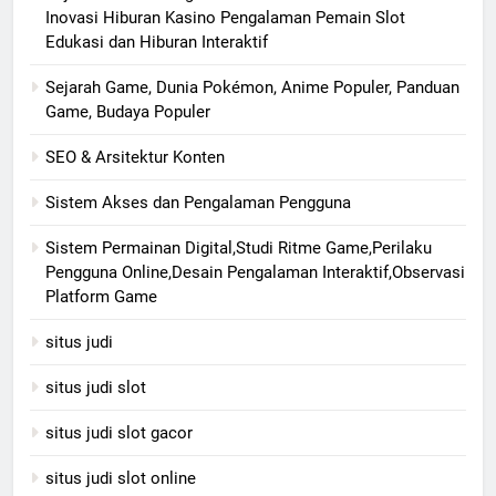
Inovasi Hiburan Kasino Pengalaman Pemain Slot
Edukasi dan Hiburan Interaktif
Sejarah Game, Dunia Pokémon, Anime Populer, Panduan
Game, Budaya Populer
SEO & Arsitektur Konten
Sistem Akses dan Pengalaman Pengguna
Sistem Permainan Digital,Studi Ritme Game,Perilaku
Pengguna Online,Desain Pengalaman Interaktif,Observasi
Platform Game
situs judi
situs judi slot
situs judi slot gacor
situs judi slot online