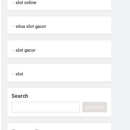
slot online
situs slot gacor
slot gacor
slot
Search
SEARCH