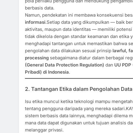
pola perilaku pengguna dan mendukung pengambil
berbasis data.
Namun, pendekatan ini membawa konsekuensi bes
informasi
.Setiap data yang dikumpulkan — baik ber
aktivitas, maupun data identitas — memiliki potensi
tidak dikelola dengan standar keamanan dan etika 
menghadapi tantangan untuk memastikan bahwa se
pengolahan data dilakukan sesuai prinsip
lawful, f
processing
sebagaimana diatur dalam berbagai regu
(General Data Protection Regulation)
dan
UU PDP 
Pribadi) di Indonesia
.
2. Tantangan Etika dalam Pengolahan Data
Isu etika muncul ketika teknologi mampu mengetah
tentang pengguna daripada yang mereka sadari.KAY
sistem berbasis data lainnya, menghadapi dilema mo
mana data dapat digunakan untuk tujuan analisis da
melanggar privasi.