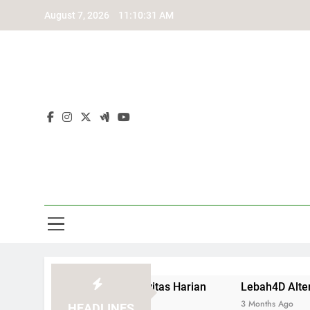
Skip
August 7, 2026
11:10:32 AM
to
content
Kab
Temukan P
g Mendukung Aktivitas Harian
Lebah4D Alternatif dan 
3 Months Ago
HEADLINES