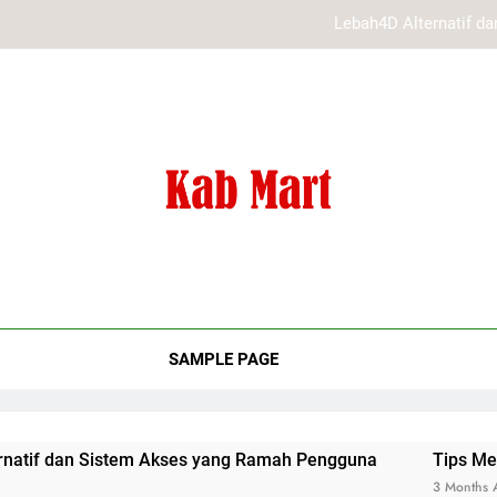
Lebah4D Alternatif d
Tips Memilih Browser yang Tepat untuk
LAE138 Login dan Cara Menjaga
Slot Lebah4D dan Kualitas A
Lebah4D Alternatif d
Tips Memilih Browser yang Tepat untuk
 Mart
roduk Kebutuhan Harian Dengan Mudah Di Kab Mart.
LAE138 Login dan Cara Menjaga
SAMPLE PAGE
Sistem Akses yang Ramah Pengguna
Tips Memilih Browse
3 Months Ago