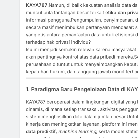
KAYA787
.Namun, di balik kekuatan analisis data dan
muncul pula tantangan besar terkait
etika dan priva
informasi pengguna.Pengumpulan, penyimpanan, 
secara masif menimbulkan pertanyaan mendasar: s
yang etis antara pemanfaatan data untuk efisiensi 
terhadap hak privasi individu?
Isu ini menjadi semakin relevan karena masyarakat 
akan pentingnya kontrol atas data pribadi mereka.S
perusahaan dituntut untuk menyeimbangkan kebutu
kepatuhan hukum, dan tanggung jawab moral terh
1. Paradigma Baru Pengelolaan Data di KA
KAYA787 beroperasi dalam lingkungan digital yang
dinamis, di mana setiap transaksi, aktivitas penggun
sistem menghasilkan data dalam jumlah besar.Unt
kinerja dan meningkatkan layanan, platform ini m
data prediktif
,
machine learning
, serta model stati