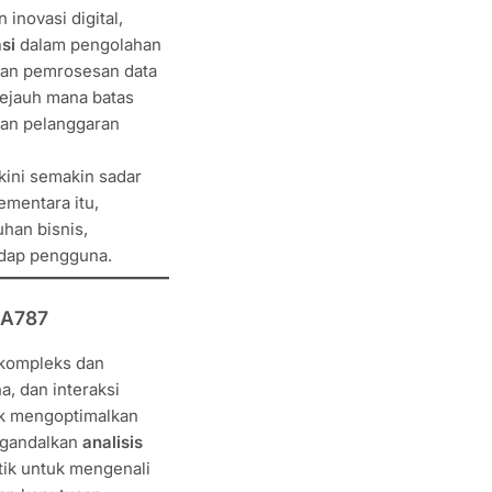
 inovasi digital,
si
dalam pengolahan
dan pemrosesan data
ejauh mana batas
dan pelanggaran
kini semakin sadar
ementara itu,
han bisnis,
adap pengguna.
YA787
 kompleks dan
a, dan interaksi
uk mengoptimalkan
engandalkan
analisis
stik untuk mengenali