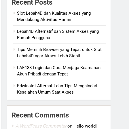
Recent Posts
Slot Lebah4D dan Kualitas Akses yang
Mendukung Aktivitas Harian
Lebah4D Alternatif dan Sistem Akses yang
Ramah Pengguna
Tips Memilih Browser yang Tepat untuk Slot
Lebah4D agar Akses Lebih Stabil
LAE138 Login dan Cara Menjaga Keamanan
Akun Pribadi dengan Tepat
Edwinslot Alternatif dan Tips Menghindari
Kesalahan Umum Saat Akses
Recent Comments
A WordPress Commenter
on
Hello world!