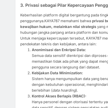
3. Privasi sebagai Pilar Kepercayaan Peng
Keberhasilan platform digital bergantung pada tin
penggunanya.KAYA787 memahami bahwa
privasi 
kewajiban hukum, melainkan nilai strategis
yang 
hubungan jangka panjang antara platform dan komu
Untuk menjaga kepercayaan tersebut, KAYA787 me
pendekatan teknis dan kebijakan, antara lain:
Anonimisasi dan Enkripsi Data:
Semua data sensitif dienkripsi dan diproses
memastikan tidak ada pihak yang dapat mengi
pengguna secara langsung dari dataset.
Kebijakan Data Minimization:
Sistem hanya mengumpulkan data yang bena
dengan kebutuhan operasional, menghindari
berlebihan (
data hoarding
).
Kontrol Akses Berlapis (RBAC):
Hanya personel dengan otorisasi tertentu 
data sensitif, dengan sistem pencatatan audit 