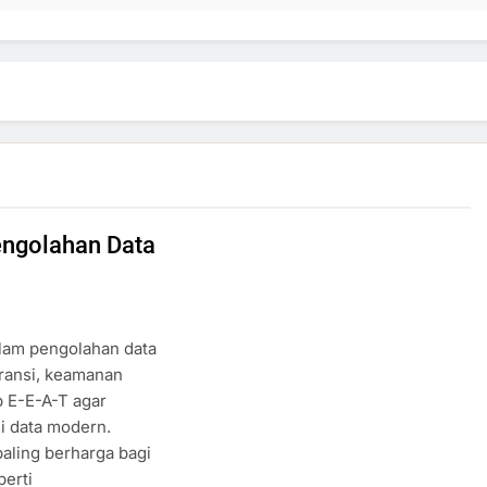
engolahan Data
alam pengolahan data
aransi, keamanan
p E-E-A-T agar
si data modern.
 paling berharga bagi
perti