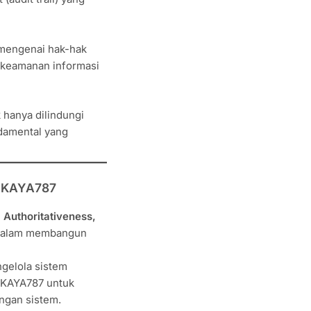
mengenai hak-hak
a keamanan informasi
 hanya dilindungi
ndamental yang
a KAYA787
 Authoritativeness,
 dalam membangun
gelola sistem
 KAYA787 untuk
angan sistem.