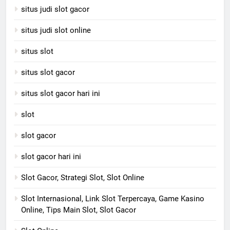
situs judi slot gacor
situs judi slot online
situs slot
situs slot gacor
situs slot gacor hari ini
slot
slot gacor
slot gacor hari ini
Slot Gacor, Strategi Slot, Slot Online
Slot Internasional, Link Slot Terpercaya, Game Kasino
Online, Tips Main Slot, Slot Gacor