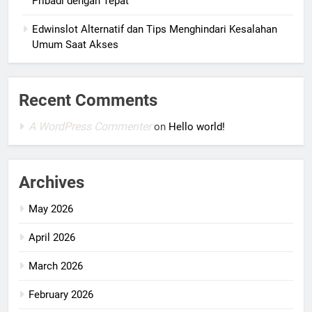
Pribadi dengan Tepat
Edwinslot Alternatif dan Tips Menghindari Kesalahan
Umum Saat Akses
Recent Comments
A WordPress Commenter
on
Hello world!
Archives
May 2026
April 2026
March 2026
February 2026