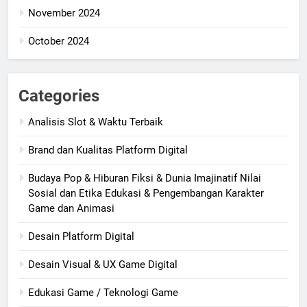
November 2024
October 2024
Categories
Analisis Slot & Waktu Terbaik
Brand dan Kualitas Platform Digital
Budaya Pop & Hiburan Fiksi & Dunia Imajinatif Nilai
Sosial dan Etika Edukasi & Pengembangan Karakter
Game dan Animasi
Desain Platform Digital
Desain Visual & UX Game Digital
Edukasi Game / Teknologi Game