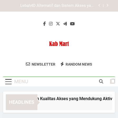
Ramah Pengguna
Skip
Tips Memilih Browser yang Tepat untuk Slot
to
Lebah4D agar Akses Lebih Stabil
content
LAE138 Login dan Cara Menjaga Keamanan Akun
Pribadi dengan Tepat
Slot Lebah4D dan Kualitas Akses yang
Mendukung Aktivitas Harian
Lebah4D Alternatif dan Sistem Akses yang
Ramah Pengguna
Tips Memilih Browser yang Tepat untuk Slot
Kab Mart
Lebah4D agar Akses Lebih Stabil
Temukan Produk Kebutuhan Harian Dengan
NEWSLETTER
RANDOM NEWS
LAE138 Login dan Cara Menjaga Keamanan Akun
Mudah Di Kab Mart.
Pribadi dengan Tepat
MENU
Slot Lebah4D dan Kualitas Akses yang Mendukung Aktivitas H
HEADLINES
3 Months Ago