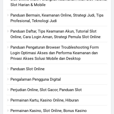
Slot Harian & Mobile
Panduan Bermain, Keamanan Online, Strategi Judi, Tips
Profesional, Teknologi Judi
Panduan Daftar, Tips Keamanan Akun, Tutorial Slot
Online, Cara Login Aman, Strategi Pemula Slot Online
Panduan Pengaturan Browser Troubleshooting Form
Login Optimasi Akses dan Performa Keamanan dan
Privasi Akses Solusi Mobile dan Desktop
Panduan Slot Online
Pengalaman Pengguna Digital
Perjudian Online, Slot Gacor, Panduan Slot
Permainan Kartu, Kasino Online, Hiburan
Permainan Kasino, Slot Online, Bonus Kasino