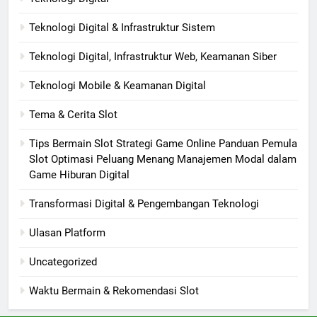
Teknologi Digital & Infrastruktur Sistem
Teknologi Digital, Infrastruktur Web, Keamanan Siber
Teknologi Mobile & Keamanan Digital
Tema & Cerita Slot
Tips Bermain Slot Strategi Game Online Panduan Pemula
Slot Optimasi Peluang Menang Manajemen Modal dalam
Game Hiburan Digital
Transformasi Digital & Pengembangan Teknologi
Ulasan Platform
Uncategorized
Waktu Bermain & Rekomendasi Slot