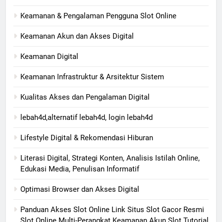
Keamanan & Pengalaman Pengguna Slot Online
Keamanan Akun dan Akses Digital
Keamanan Digital
Keamanan Infrastruktur & Arsitektur Sistem
Kualitas Akses dan Pengalaman Digital
lebah4d,alternatif lebah4d, login lebah4d
Lifestyle Digital & Rekomendasi Hiburan
Literasi Digital, Strategi Konten, Analisis Istilah Online,
Edukasi Media, Penulisan Informatif
Optimasi Browser dan Akses Digital
Panduan Akses Slot Online Link Situs Slot Gacor Resmi
Slot Online Multi-Perangkat Keamanan Akun Slot Tutorial