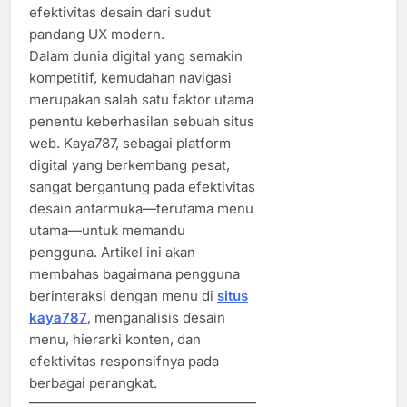
efektivitas desain dari sudut
pandang UX modern.
Dalam dunia digital yang semakin
kompetitif, kemudahan navigasi
merupakan salah satu faktor utama
penentu keberhasilan sebuah situs
web. Kaya787, sebagai platform
digital yang berkembang pesat,
sangat bergantung pada efektivitas
desain antarmuka—terutama menu
utama—untuk memandu
pengguna. Artikel ini akan
membahas bagaimana pengguna
berinteraksi dengan menu di
situs
kaya787
, menganalisis desain
menu, hierarki konten, dan
efektivitas responsifnya pada
berbagai perangkat.