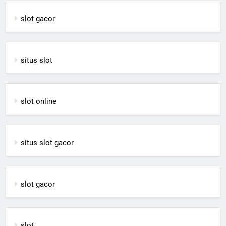
slot gacor
situs slot
slot online
situs slot gacor
slot gacor
slot