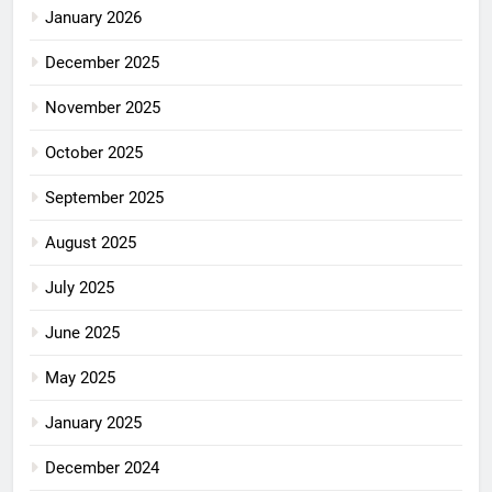
January 2026
December 2025
November 2025
October 2025
September 2025
August 2025
July 2025
June 2025
May 2025
January 2025
December 2024