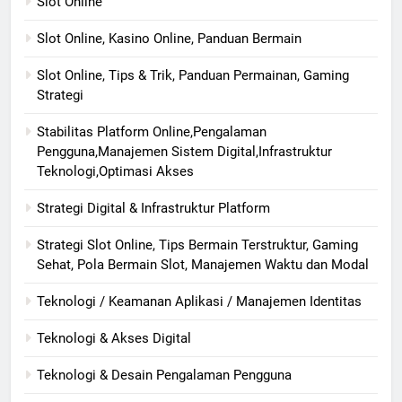
Slot Online
Slot Online, Kasino Online, Panduan Bermain
Slot Online, Tips & Trik, Panduan Permainan, Gaming
Strategi
Stabilitas Platform Online,Pengalaman
Pengguna,Manajemen Sistem Digital,Infrastruktur
Teknologi,Optimasi Akses
Strategi Digital & Infrastruktur Platform
Strategi Slot Online, Tips Bermain Terstruktur, Gaming
Sehat, Pola Bermain Slot, Manajemen Waktu dan Modal
Teknologi / Keamanan Aplikasi / Manajemen Identitas
Teknologi & Akses Digital
Teknologi & Desain Pengalaman Pengguna