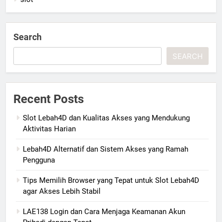
Search
SEARCH
Recent Posts
Slot Lebah4D dan Kualitas Akses yang Mendukung
Aktivitas Harian
Lebah4D Alternatif dan Sistem Akses yang Ramah
Pengguna
Tips Memilih Browser yang Tepat untuk Slot Lebah4D
agar Akses Lebih Stabil
LAE138 Login dan Cara Menjaga Keamanan Akun