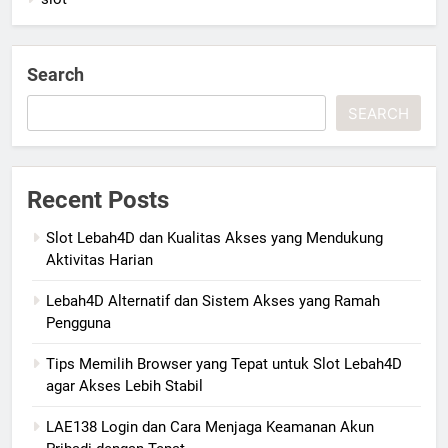
Search
SEARCH
Recent Posts
Slot Lebah4D dan Kualitas Akses yang Mendukung
Aktivitas Harian
Lebah4D Alternatif dan Sistem Akses yang Ramah
Pengguna
Tips Memilih Browser yang Tepat untuk Slot Lebah4D
agar Akses Lebih Stabil
LAE138 Login dan Cara Menjaga Keamanan Akun