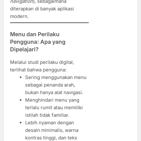
navigation
), sebagaimana
diterapkan di banyak aplikasi
modern.
Menu dan Perilaku
Pengguna: Apa yang
Dipelajari?
Melalui studi perilaku digital,
terlihat bahwa pengguna:
Sering menggunakan menu
sebagai penanda arah,
bukan hanya alat navigasi.
Menghindari menu yang
terlalu rumit atau memiliki
istilah tidak familiar.
Lebih nyaman dengan
desain minimalis, warna
kontras tinggi, dan teks