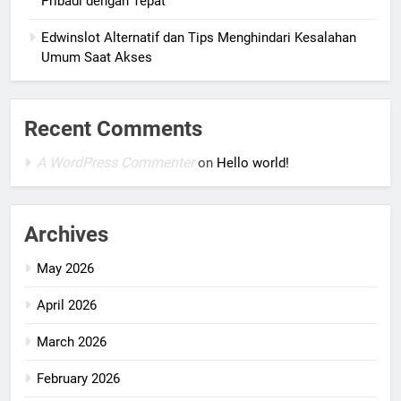
Pribadi dengan Tepat
Edwinslot Alternatif dan Tips Menghindari Kesalahan
Umum Saat Akses
Recent Comments
A WordPress Commenter
on
Hello world!
Archives
May 2026
April 2026
March 2026
February 2026