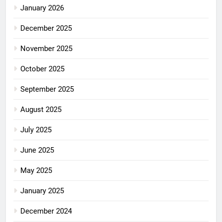
January 2026
December 2025
November 2025
October 2025
September 2025
August 2025
July 2025
June 2025
May 2025
January 2025
December 2024