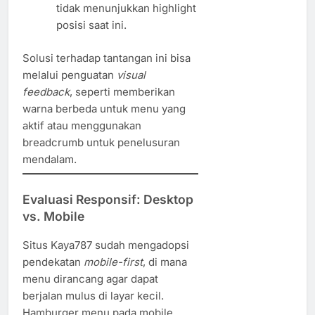
tidak menunjukkan highlight
posisi saat ini.
Solusi terhadap tantangan ini bisa
melalui penguatan
visual
feedback
, seperti memberikan
warna berbeda untuk menu yang
aktif atau menggunakan
breadcrumb untuk penelusuran
mendalam.
Evaluasi Responsif: Desktop
vs. Mobile
Situs Kaya787 sudah mengadopsi
pendekatan
mobile-first
, di mana
menu dirancang agar dapat
berjalan mulus di layar kecil.
Hamburger menu pada mobile