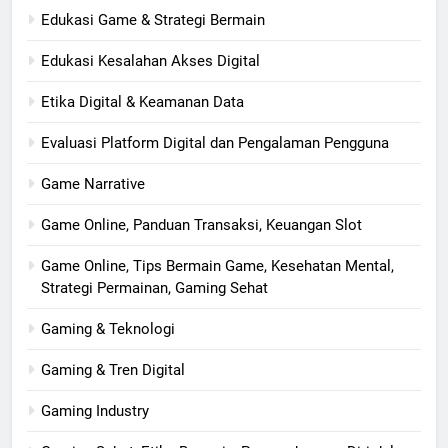
Edukasi Game & Strategi Bermain
Edukasi Kesalahan Akses Digital
Etika Digital & Keamanan Data
Evaluasi Platform Digital dan Pengalaman Pengguna
Game Narrative
Game Online, Panduan Transaksi, Keuangan Slot
Game Online, Tips Bermain Game, Kesehatan Mental,
Strategi Permainan, Gaming Sehat
Gaming & Teknologi
Gaming & Tren Digital
Gaming Industry