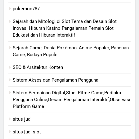
pokemon787
Sejarah dan Mitologi di Slot Tema dan Desain Slot
Inovasi Hiburan Kasino Pengalaman Pemain Slot
Edukasi dan Hiburan Interaktif
Sejarah Game, Dunia Pokémon, Anime Populer, Panduan
Game, Budaya Populer
SEO & Arsitektur Konten
Sistem Akses dan Pengalaman Pengguna
Sistem Permainan Digital,Studi Ritme Game,Perilaku
Pengguna Online,Desain Pengalaman Interaktif,Observasi
Platform Game
situs judi
situs judi slot