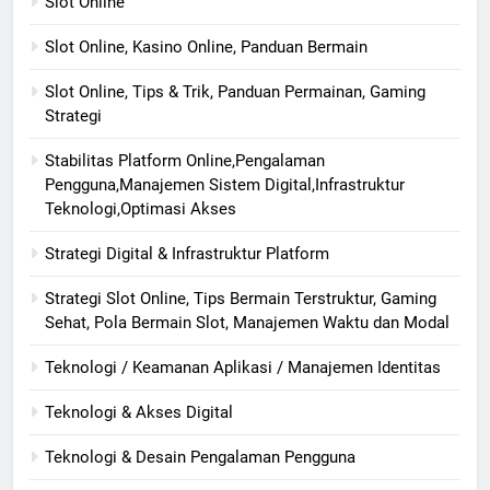
Slot Online
Slot Online, Kasino Online, Panduan Bermain
Slot Online, Tips & Trik, Panduan Permainan, Gaming
Strategi
Stabilitas Platform Online,Pengalaman
Pengguna,Manajemen Sistem Digital,Infrastruktur
Teknologi,Optimasi Akses
Strategi Digital & Infrastruktur Platform
Strategi Slot Online, Tips Bermain Terstruktur, Gaming
Sehat, Pola Bermain Slot, Manajemen Waktu dan Modal
Teknologi / Keamanan Aplikasi / Manajemen Identitas
Teknologi & Akses Digital
Teknologi & Desain Pengalaman Pengguna