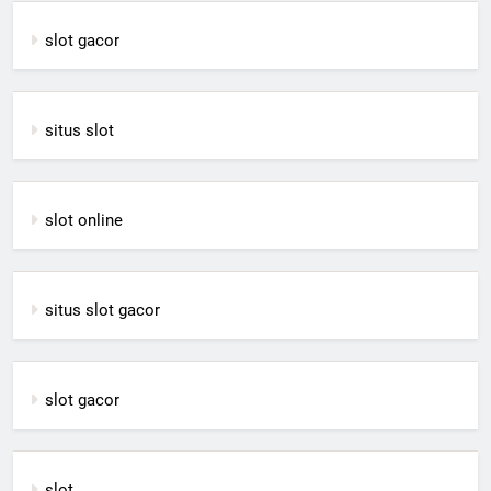
slot gacor
situs slot
slot online
situs slot gacor
slot gacor
slot