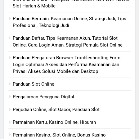
Slot Harian & Mobile
Panduan Bermain, Keamanan Online, Strategi Judi, Tips
Profesional, Teknologi Judi
Panduan Daftar, Tips Keamanan Akun, Tutorial Slot
Online, Cara Login Aman, Strategi Pemula Slot Online
Panduan Pengaturan Browser Troubleshooting Form
Login Optimasi Akses dan Performa Keamanan dan
Privasi Akses Solusi Mobile dan Desktop
Panduan Slot Online
Pengalaman Pengguna Digital
Perjudian Online, Slot Gacor, Panduan Slot
Permainan Kartu, Kasino Online, Hiburan
Permainan Kasino, Slot Online, Bonus Kasino