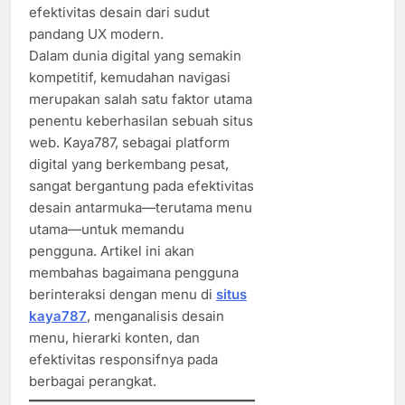
efektivitas desain dari sudut
pandang UX modern.
Dalam dunia digital yang semakin
kompetitif, kemudahan navigasi
merupakan salah satu faktor utama
penentu keberhasilan sebuah situs
web. Kaya787, sebagai platform
digital yang berkembang pesat,
sangat bergantung pada efektivitas
desain antarmuka—terutama menu
utama—untuk memandu
pengguna. Artikel ini akan
membahas bagaimana pengguna
berinteraksi dengan menu di
situs
kaya787
, menganalisis desain
menu, hierarki konten, dan
efektivitas responsifnya pada
berbagai perangkat.