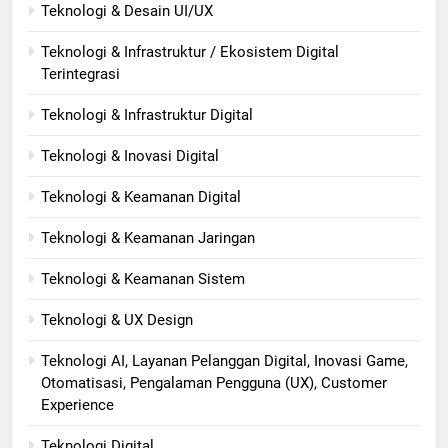
Teknologi & Desain UI/UX
Teknologi & Infrastruktur / Ekosistem Digital
Terintegrasi
Teknologi & Infrastruktur Digital
Teknologi & Inovasi Digital
Teknologi & Keamanan Digital
Teknologi & Keamanan Jaringan
Teknologi & Keamanan Sistem
Teknologi & UX Design
Teknologi AI, Layanan Pelanggan Digital, Inovasi Game,
Otomatisasi, Pengalaman Pengguna (UX), Customer
Experience
Teknologi Digital