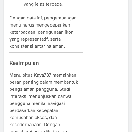
yang jelas terbaca.
Dengan data ini, pengembangan
menu harus mengedepankan
keterbacaan, penggunaan ikon
yang representatif, serta
konsistensi antar halaman.
Kesimpulan
Menu situs Kaya787 memainkan
peran penting dalam membentuk
pengalaman pengguna. Studi
interaksi menunjukkan bahwa
pengguna menilai navigasi
berdasarkan kecepatan,
kemudahan akses, dan
kesederhanaan. Dengan
memahami pola klik dan tap