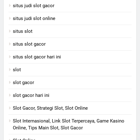
situs judi slot gacor
situs judi slot online
situs slot
situs slot gacor
situs slot gacor hari ini
slot
slot gacor
slot gacor hari ini
Slot Gacor, Strategi Slot, Slot Online
Slot Internasional, Link Slot Terpercaya, Game Kasino
Online, Tips Main Slot, Slot Gacor