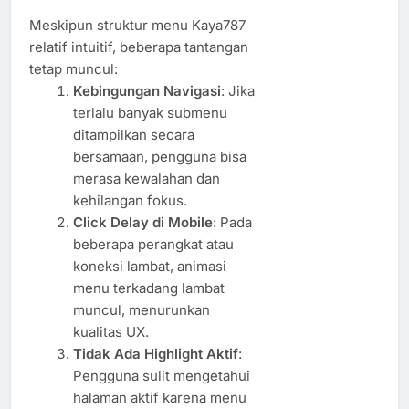
Meskipun struktur menu Kaya787
relatif intuitif, beberapa tantangan
tetap muncul:
Kebingungan Navigasi
: Jika
terlalu banyak submenu
ditampilkan secara
bersamaan, pengguna bisa
merasa kewalahan dan
kehilangan fokus.
Click Delay di Mobile
: Pada
beberapa perangkat atau
koneksi lambat, animasi
menu terkadang lambat
muncul, menurunkan
kualitas UX.
Tidak Ada Highlight Aktif
:
Pengguna sulit mengetahui
halaman aktif karena menu