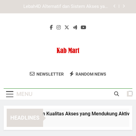
Ramah Pengguna
Skip
Tips Memilih Browser yang Tepat untuk Slot
to
Lebah4D agar Akses Lebih Stabil
content
LAE138 Login dan Cara Menjaga Keamanan Akun
Pribadi dengan Tepat
Slot Lebah4D dan Kualitas Akses yang
Mendukung Aktivitas Harian
Lebah4D Alternatif dan Sistem Akses yang
Ramah Pengguna
Tips Memilih Browser yang Tepat untuk Slot
Kab Mart
Lebah4D agar Akses Lebih Stabil
Temukan Produk Kebutuhan Harian Dengan
NEWSLETTER
RANDOM NEWS
LAE138 Login dan Cara Menjaga Keamanan Akun
Mudah Di Kab Mart.
Pribadi dengan Tepat
MENU
Slot Lebah4D dan Kualitas Akses yang Mendukung Aktivitas H
HEADLINES
3 Months Ago