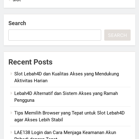
Search
SEARCH
Recent Posts
Slot Lebah4D dan Kualitas Akses yang Mendukung
Aktivitas Harian
Lebah4D Alternatif dan Sistem Akses yang Ramah
Pengguna
Tips Memilih Browser yang Tepat untuk Slot Lebah4D
agar Akses Lebih Stabil
LAE138 Login dan Cara Menjaga Keamanan Akun