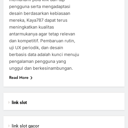
pengguna serta mengadaptasi
desain berdasarkan kebiasaan
mereka, Kaya787 dapat terus
meningkatkan kualitas
antarmukanya agar tetap relevan
dan kompetitif. Pembaruan rutin,
uji UX periodik, dan desain
berbasis data adalah kunci menuju
pengalaman pengguna yang
unggul dan berkesinambungan.
Read More
link slot
link slot gacor