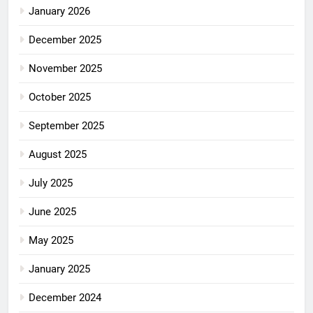
January 2026
December 2025
November 2025
October 2025
September 2025
August 2025
July 2025
June 2025
May 2025
January 2025
December 2024