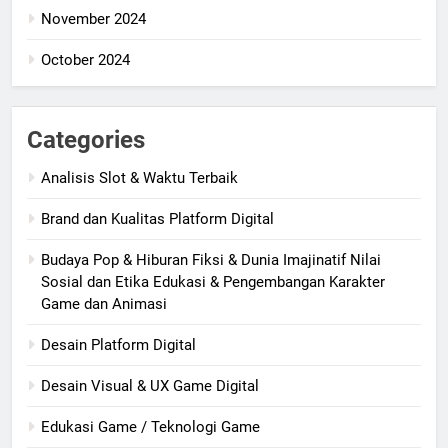
November 2024
October 2024
Categories
Analisis Slot & Waktu Terbaik
Brand dan Kualitas Platform Digital
Budaya Pop & Hiburan Fiksi & Dunia Imajinatif Nilai
Sosial dan Etika Edukasi & Pengembangan Karakter
Game dan Animasi
Desain Platform Digital
Desain Visual & UX Game Digital
Edukasi Game / Teknologi Game