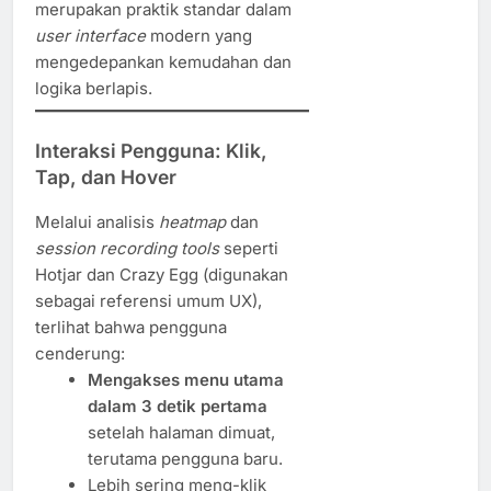
merupakan praktik standar dalam
user interface
modern yang
mengedepankan kemudahan dan
logika berlapis.
Interaksi Pengguna: Klik,
Tap, dan Hover
Melalui analisis
heatmap
dan
session recording tools
seperti
Hotjar dan Crazy Egg (digunakan
sebagai referensi umum UX),
terlihat bahwa pengguna
cenderung:
Mengakses menu utama
dalam 3 detik pertama
setelah halaman dimuat,
terutama pengguna baru.
Lebih sering meng-klik