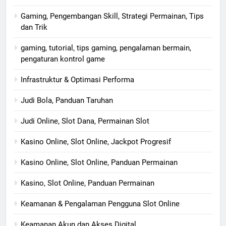
Gaming, Pengembangan Skill, Strategi Permainan, Tips
dan Trik
gaming, tutorial, tips gaming, pengalaman bermain,
pengaturan kontrol game
Infrastruktur & Optimasi Performa
Judi Bola, Panduan Taruhan
Judi Online, Slot Dana, Permainan Slot
Kasino Online, Slot Online, Jackpot Progresif
Kasino Online, Slot Online, Panduan Permainan
Kasino, Slot Online, Panduan Permainan
Keamanan & Pengalaman Pengguna Slot Online
Keamanan Akun dan Akses Digital