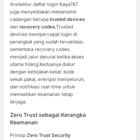
Arsitektur daftar login Kaya787
juga menyediakan mekanisme
cadangan berupa
trusted devices
dan
recovery codes
.Trusted
devices mempercepat login di
perangkat yang sudah tervalidasi,
sementara recovery codes
menjadi jalur darurat ketika akses
utama hilang.Keduanya diatur
dengan kebijakan ketat: kode
sekali pakai, enkripsi menyeluruh,
dan notifikasi real-time untuk
memastikan keamanan tetap
terjaga.
Zero Trust sebagai Kerangka
Keamanan
Prinsip
Zero Trust Security