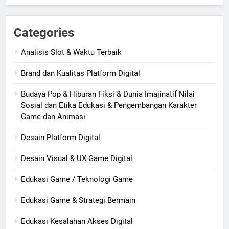
Categories
Analisis Slot & Waktu Terbaik
Brand dan Kualitas Platform Digital
Budaya Pop & Hiburan Fiksi & Dunia Imajinatif Nilai
Sosial dan Etika Edukasi & Pengembangan Karakter
Game dan Animasi
Desain Platform Digital
Desain Visual & UX Game Digital
Edukasi Game / Teknologi Game
Edukasi Game & Strategi Bermain
Edukasi Kesalahan Akses Digital