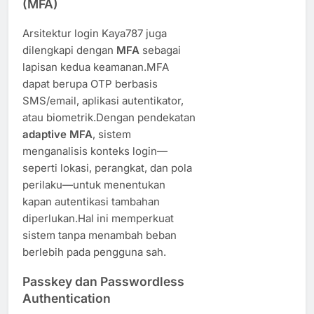
(MFA)
Arsitektur login Kaya787 juga
dilengkapi dengan
MFA
sebagai
lapisan kedua keamanan.MFA
dapat berupa OTP berbasis
SMS/email, aplikasi autentikator,
atau biometrik.Dengan pendekatan
adaptive MFA
, sistem
menganalisis konteks login—
seperti lokasi, perangkat, dan pola
perilaku—untuk menentukan
kapan autentikasi tambahan
diperlukan.Hal ini memperkuat
sistem tanpa menambah beban
berlebih pada pengguna sah.
Passkey dan Passwordless
Authentication