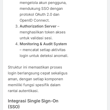
mengelola akun pengguna,
mendukung SSO dengan
protokol OAuth 2.0 dan
OpenID Connect.
Authorization Server
–
menghasilkan token akses
untuk validasi sesi.
Monitoring & Audit System
– mencatat setiap aktivitas
login untuk deteksi anomali.
Struktur ini memastikan proses
login berlangsung cepat sekaligus
aman, dengan setiap komponen
memiliki fungsi spesifik dalam
rantai autentikasi.
Integrasi Single Sign-On
(SSO)