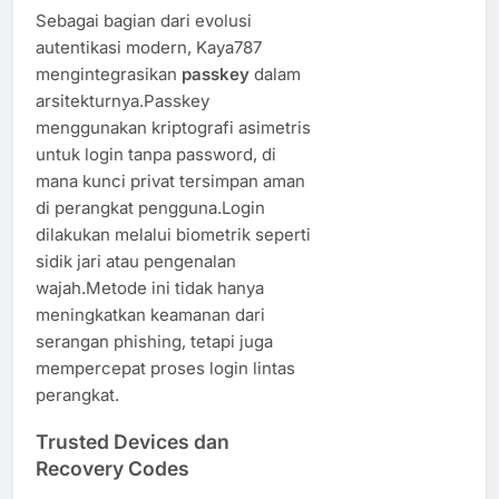
Sebagai bagian dari evolusi
autentikasi modern, Kaya787
mengintegrasikan
passkey
dalam
arsitekturnya.Passkey
menggunakan kriptografi asimetris
untuk login tanpa password, di
mana kunci privat tersimpan aman
di perangkat pengguna.Login
dilakukan melalui biometrik seperti
sidik jari atau pengenalan
wajah.Metode ini tidak hanya
meningkatkan keamanan dari
serangan phishing, tetapi juga
mempercepat proses login lintas
perangkat.
Trusted Devices dan
Recovery Codes