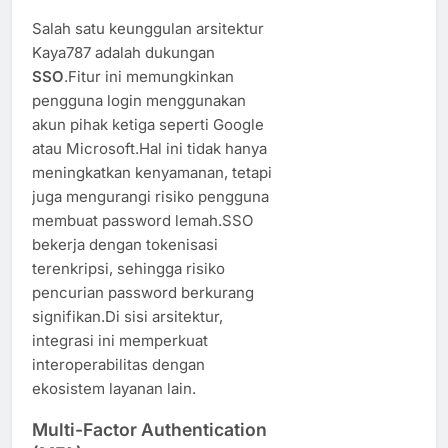
Salah satu keunggulan arsitektur
Kaya787 adalah dukungan
SSO
.Fitur ini memungkinkan
pengguna login menggunakan
akun pihak ketiga seperti Google
atau Microsoft.Hal ini tidak hanya
meningkatkan kenyamanan, tetapi
juga mengurangi risiko pengguna
membuat password lemah.SSO
bekerja dengan tokenisasi
terenkripsi, sehingga risiko
pencurian password berkurang
signifikan.Di sisi arsitektur,
integrasi ini memperkuat
interoperabilitas dengan
ekosistem layanan lain.
Multi-Factor Authentication