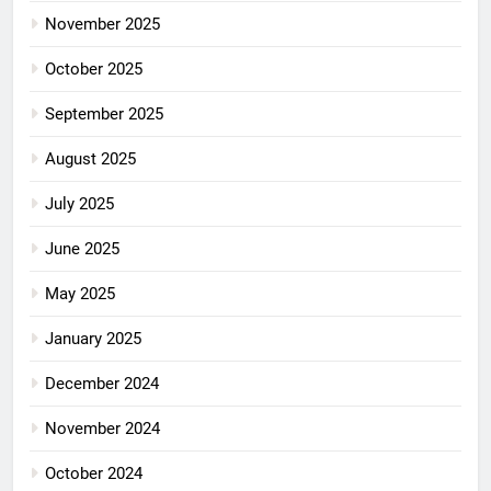
November 2025
October 2025
September 2025
August 2025
July 2025
June 2025
May 2025
January 2025
December 2024
November 2024
October 2024