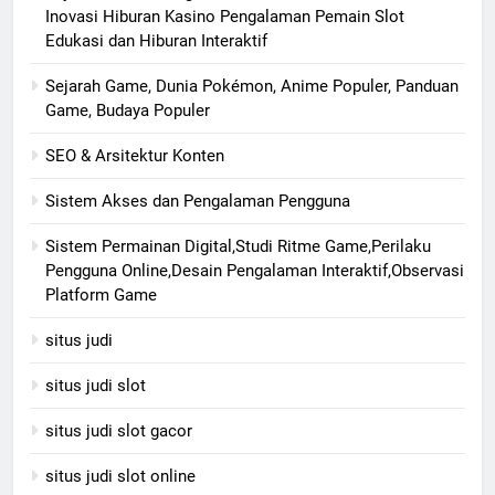
Inovasi Hiburan Kasino Pengalaman Pemain Slot
Edukasi dan Hiburan Interaktif
Sejarah Game, Dunia Pokémon, Anime Populer, Panduan
Game, Budaya Populer
SEO & Arsitektur Konten
Sistem Akses dan Pengalaman Pengguna
Sistem Permainan Digital,Studi Ritme Game,Perilaku
Pengguna Online,Desain Pengalaman Interaktif,Observasi
Platform Game
situs judi
situs judi slot
situs judi slot gacor
situs judi slot online