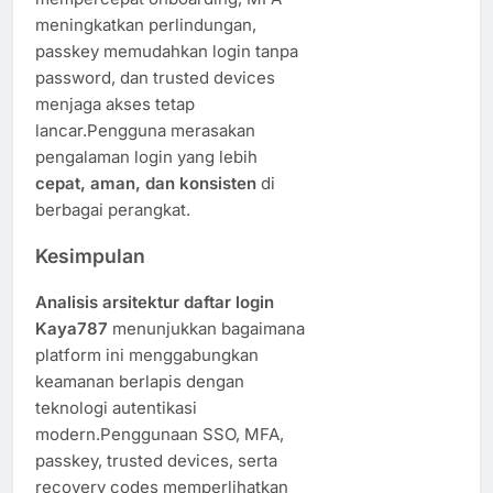
meningkatkan perlindungan,
passkey memudahkan login tanpa
password, dan trusted devices
menjaga akses tetap
lancar.Pengguna merasakan
pengalaman login yang lebih
cepat, aman, dan konsisten
di
berbagai perangkat.
Kesimpulan
Analisis arsitektur daftar login
Kaya787
menunjukkan bagaimana
platform ini menggabungkan
keamanan berlapis dengan
teknologi autentikasi
modern.Penggunaan SSO, MFA,
passkey, trusted devices, serta
recovery codes memperlihatkan