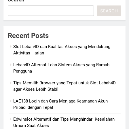
SEARCH
Recent Posts
Slot Lebah4D dan Kualitas Akses yang Mendukung
Aktivitas Harian
Lebah4D Alternatif dan Sistem Akses yang Ramah
Pengguna
Tips Memilih Browser yang Tepat untuk Slot Lebah4D
agar Akses Lebih Stabil
LAE138 Login dan Cara Menjaga Keamanan Akun
Pribadi dengan Tepat
Edwinslot Alternatif dan Tips Menghindari Kesalahan
Umum Saat Akses