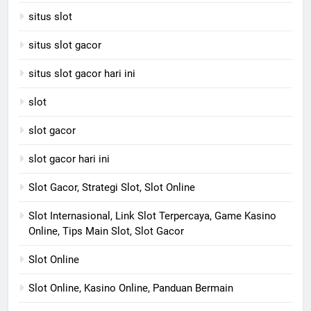
situs slot
situs slot gacor
situs slot gacor hari ini
slot
slot gacor
slot gacor hari ini
Slot Gacor, Strategi Slot, Slot Online
Slot Internasional, Link Slot Terpercaya, Game Kasino
Online, Tips Main Slot, Slot Gacor
Slot Online
Slot Online, Kasino Online, Panduan Bermain