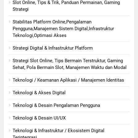
Slot Online, Tips & Trik, Panduan Permainan, Gaming
Strategi
Stabilitas Platform Online,Pengalaman
Pengguna,Manajemen Sistem Digital,Infrastruktur
Teknologi,Optimasi Akses
Strategi Digital & Infrastruktur Platform
Strategi Slot Online, Tips Bermain Terstruktur, Gaming
Sehat, Pola Bermain Slot, Manajemen Waktu dan Modal
Teknologi / Keamanan Aplikasi / Manajemen Identitas
Teknologi & Akses Digital
Teknologi & Desain Pengalaman Pengguna
Teknologi & Desain UI/UX
Teknologi & Infrastruktur / Ekosistem Digital
Terintegrasi