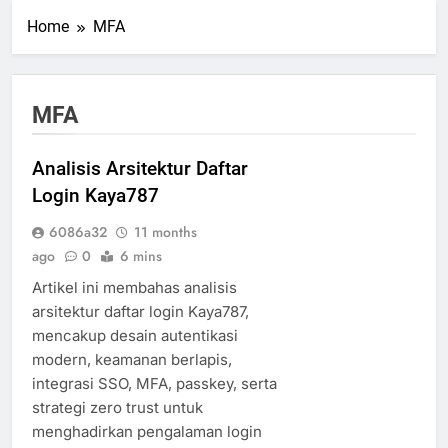
Home
MFA
MFA
Analisis Arsitektur Daftar
Login Kaya787
6086a32
11 months
ago
0
6 mins
Artikel ini membahas analisis
arsitektur daftar login Kaya787,
mencakup desain autentikasi
modern, keamanan berlapis,
integrasi SSO, MFA, passkey, serta
strategi zero trust untuk
menghadirkan pengalaman login