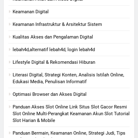
Keamanan Digital
Keamanan Infrastruktur & Arsitektur Sistem
Kualitas Akses dan Pengalaman Digital
lebah4d,alternatif lebah4d, login lebah4d
Lifestyle Digital & Rekomendasi Hiburan
Literasi Digital, Strategi Konten, Analisis Istilah Online,
Edukasi Media, Penulisan Informatif
Optimasi Browser dan Akses Digital
Panduan Akses Slot Online Link Situs Slot Gacor Resmi
Slot Online Multi-Perangkat Keamanan Akun Slot Tutorial
Slot Harian & Mobile
Panduan Bermain, Keamanan Online, Strategi Judi, Tips