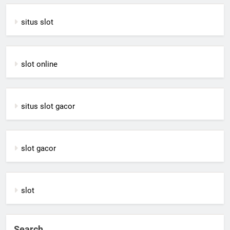
situs slot
slot online
situs slot gacor
slot gacor
slot
Search