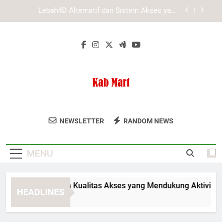
Skip
Tips Memilih Browser yang Tepat untuk Slot
to
Lebah4D agar Akses Lebih Stabil
content
LAE138 Login dan Cara Menjaga Keamanan Akun
Pribadi dengan Tepat
Slot Lebah4D dan Kualitas Akses yang
Mendukung Aktivitas Harian
Lebah4D Alternatif dan Sistem Akses yang
Ramah Pengguna
Tips Memilih Browser yang Tepat untuk Slot
Lebah4D agar Akses Lebih Stabil
Kab Mart
Temukan Produk Kebutuhan Harian Dengan
LAE138 Login dan Cara Menjaga Keamanan Akun
NEWSLETTER
RANDOM NEWS
Pribadi dengan Tepat
Mudah Di Kab Mart.
MENU
lot Lebah4D dan Kualitas Akses yang Mendukung Aktivitas Ha
HEADLINES
 Months Ago